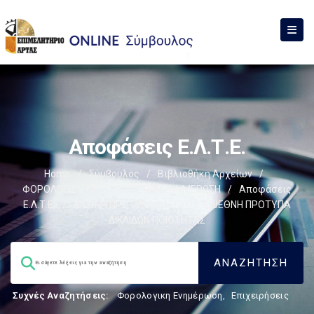
Αποφάσεις Ε.Λ.Τ.Ε.
Home
/
Σύμβουλος
/
Βιβλιοθήκη Αρχείων
/
ΦΟΡΟΛΟΓΙΣΤΙΚΑ
/
ΛΟΓΙΣΤΙΚΗ ΕΝΗΜΕΡΩΣΗ
/
Αποφάσεις
Ε.Λ.Τ.Ε.
/
ΔΙΕΘΝΗ ΠΡΟΤΥΠΑ ΕΛΕΓΧΟΥ & ΔΙΕΘΝΗ ΠΡΟΤΥΠΑ
ΔΙΚΛΙΔΩΝ ΠΟΙΟΤΗΤΑΣ
Συχνές Αναζητήσεις:
Φορολογικη Ενημέρωση
,
Επιχειρήσεις