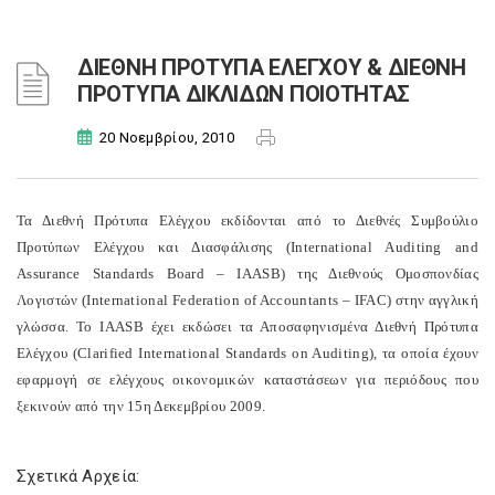
ΔΙΕΘΝΗ ΠΡΟΤΥΠΑ ΕΛΕΓΧΟΥ & ΔΙΕΘΝΗ
ΠΡΟΤΥΠΑ ΔΙΚΛΙΔΩΝ ΠΟΙΟΤΗΤΑΣ
20 Νοεμβρίου, 2010
Τα Διεθνή Πρότυπα Ελέγχου εκδίδονται από το Διεθνές Συμβούλιο
Προτύπων Ελέγχου και Διασφάλισης (International Auditing and
Assurance Standards Board – IAASB) της Διεθνούς Ομοσπονδίας
Λογιστών (International Federation of Accountants – IFAC) στην αγγλική
γλώσσα. Το IAASB έχει εκδώσει τα Αποσαφηνισμένα Διεθνή Πρότυπα
Ελέγχου (Clarified International Standards on Auditing), τα οποία έχουν
εφαρμογή σε ελέγχους οικονομικών καταστάσεων για περιόδους που
ξεκινούν από την 15η Δεκεμβρίου 2009.
Σχετικά Αρχεία: