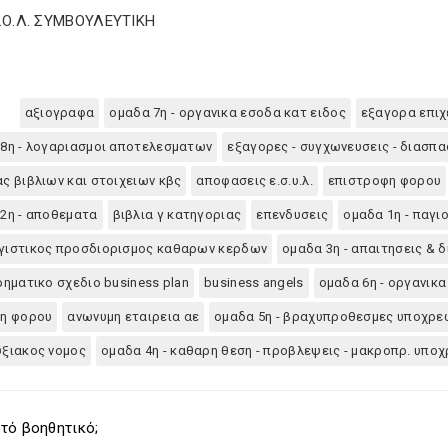
Σ.Ο.Λ. ΣΥΜΒΟΥΛΕΥΤΙΚΗ
αξιογραφα
ομαδα 7η - οργανικα εσοδα κατ ειδος
εξαγορα επιχ
8η - λογαριασμοι αποτελεσματων
εξαγορες - συγχωνευσεις - διασπα
ς βιβλιων και στοιχειων κβς
αποφασεις ε.σ.υ.λ.
επιστροφη φορου
2η - αποθεματα
βιβλια γ κατηγοριας
επενδυσεις
ομαδα 1η - παγι
γιστικος προσδιορισμος καθαρων κερδων
ομαδα 3η - απαιτησεις & 
ρηματικο σχεδιο business plan
business angels
ομαδα 6η - οργανικα
λη φορου
ανωνυμη εταιρεια αε
ομαδα 5η - βραχυπροθεσμες υποχρε
ξιακος νομος
ομαδα 4η - καθαρη θεση - προβλεψεις - μακροπρ. υπο
τό βοηθητικό;