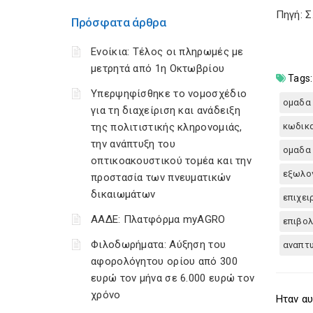
Πηγή: 
Πρόσφατα άρθρα
Ενοίκια: Τέλος οι πληρωμές με
μετρητά από 1η Οκτωβρίου
Tags:
Υπερψηφίσθηκε το νομοσχέδιο
ομαδα 
για τη διαχείριση και ανάδειξη
της πολιτιστικής κληρονομιάς,
κωδικα
την ανάπτυξη του
ομαδα 
οπτικοακουστικού τομέα και την
εξωλο
προστασία των πνευματικών
δικαιωμάτων
επιχει
ΑΑΔΕ: Πλατφόρμα myAGRO
επιβο
Φιλοδωρήματα: Αύξηση του
αναπτυ
αφορολόγητου ορίου από 300
ευρώ τον μήνα σε 6.000 ευρώ τον
χρόνο
Ηταν αυ