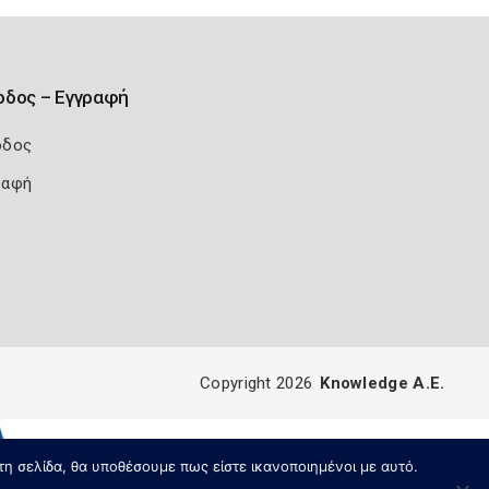
οδος – Εγγραφή
οδος
ραφή
Copyright 2026
Knowledge A.E.
τη σελίδα, θα υποθέσουμε πως είστε ικανοποιημένοι με αυτό.