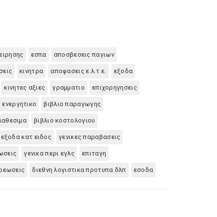
ειρησης
εσπα
αποσβεσεις παγιων
σεις
κινητρα
αποφασεις ε.λ.τ.ε.
εξοδα
κινητες αξιες
γραμματιο
επιχορηγησεις
ο ενεργητικο
βιβλιο παραγωγης
διαθεσιμα
βιβλιο κοστολογιου
 εξοδα κατ ειδος
γενικες παραβασεις
ωσεις
γενικα περι εγλς
επιταγη
χρεωσεις
διεθνη λογιστικα προτυπα δλπ
εσοδα