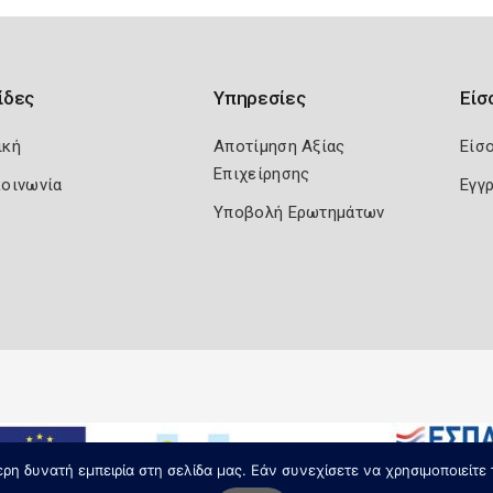
ίδες
Υπηρεσίες
Είσ
ική
Αποτίμηση Αξίας
Είσ
Επιχείρησης
κοινωνία
Εγγ
Υποβολή Ερωτημάτων
η δυνατή εμπειρία στη σελίδα μας. Εάν συνεχίσετε να χρησιμοποιείτε 