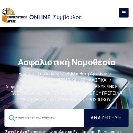
Ασφαλιστική Νομοθεσία
Home
/
Σύμβουλος
/
Βιβλιοθήκη Αρχείων
/
ΦΟΡΟΛΟΓΙΣΤΙΚΑ
/
ΕΡΓΑΤΙΚΑ - ΑΣΦΑΛΙΣΤΙΚΑ
/
Ασφαλιστικά
/
Ασφαλιστική Νομοθεσία
/
ΔΙΕΥΚΡΙΝΙΣΕΙΣ ΓΙΑ
ΤΑ ΣΤΟΙΧΕΙΑ ΜΕ ΤΟΝ ΤΕΧΝΙΚΟ ΑΣΦΑΛΕΙΑΣ ΠΟΥ ΠΡΕΠΕΙ ΝΑ
ΑΝΑΓΡΑΦΟΝΤΑΙ ΣΤΟΥΣ ΠΙΝΑΚΕΣ ΠΡΟΣΩΠΙΚΟΥ
Συχνές Αναζητήσεις:
Φορολογικη Ενημέρωση
,
Επιχειρήσεις