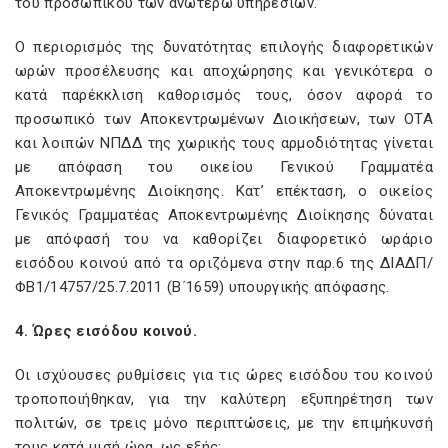
του προσωπικού των ανωτέρω υπηρεσιών.
Ο περιορισμός της δυνατότητας επιλογής διαφορετικών
ωρών προσέλευσης και αποχώρησης και γενικότερα ο
κατά παρέκκλιση καθορισμός τους, όσον αφορά το
προσωπικό των Αποκεντρωμένων Διοικήσεων, των ΟΤΑ
και λοιπών ΝΠΔΔ της χωρικής τους αρμοδιότητας γίνεται
με απόφαση του οικείου Γενικού Γραμματέα
Αποκεντρωμένης Διοίκησης. Κατ’ επέκταση, ο οικείος
Γενικός Γραμματέας Αποκεντρωμένης Διοίκησης δύναται
με απόφασή του να καθορίζει διαφορετικό ωράριο
εισόδου κοινού από τα οριζόμενα στην παρ.6 της ΔΙΑΔΠ/
ΦΒ1/14757/25.7.2011 (Β΄1659) υπουργικής απόφασης.
4. Ώρες εισόδου κοινού.
Οι ισχύουσες ρυθμίσεις για τις ώρες εισόδου του κοινού
τροποποιήθηκαν, για την καλύτερη εξυπηρέτηση των
πολιτών, σε τρεις μόνο περιπτώσεις, με την επιμήκυνσή
τους κατά μισή ώρα, ως εξής: