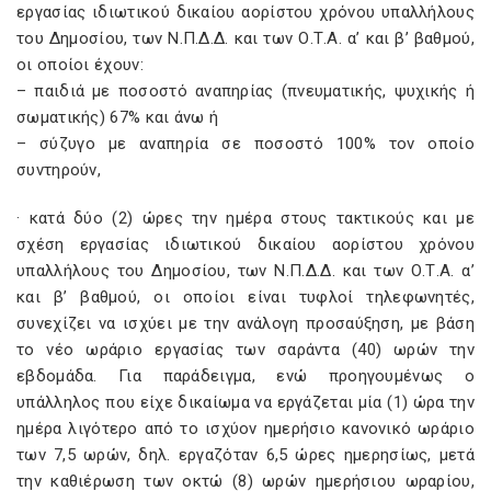
εργασίας ιδιωτικού δικαίου αορίστου χρόνου υπαλλήλους
του Δημοσίου, των Ν.Π.Δ.Δ. και των Ο.Τ.Α. α’ και β’ βαθμού,
οι οποίοι έχουν:
– παιδιά με ποσοστό αναπηρίας (πνευματικής, ψυχικής ή
σωματικής) 67% και άνω ή
– σύζυγο με αναπηρία σε ποσοστό 100% τον οποίο
συντηρούν,
· κατά δύο (2) ώρες την ημέρα στους τακτικούς και με
σχέση εργασίας ιδιωτικού δικαίου αορίστου χρόνου
υπαλλήλους του Δημοσίου, των Ν.Π.Δ.Δ. και των Ο.Τ.Α. α’
και β’ βαθμού, οι οποίοι είναι τυφλοί τηλεφωνητές,
συνεχίζει να ισχύει με την ανάλογη προσαύξηση, με βάση
το νέο ωράριο εργασίας των σαράντα (40) ωρών την
εβδομάδα. Για παράδειγμα, ενώ προηγουμένως ο
υπάλληλος που είχε δικαίωμα να εργάζεται μία (1) ώρα την
ημέρα λιγότερο από το ισχύον ημερήσιο κανονικό ωράριο
των 7,5 ωρών, δηλ. εργαζόταν 6,5 ώρες ημερησίως, μετά
την καθιέρωση των οκτώ (8) ωρών ημερήσιου ωραρίου,