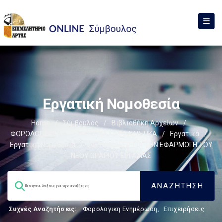
Εργατική Νομοθεσία
Home
/
Σύμβουλος
/
Βιβλιοθήκη Αρχείων
/
ΦΟΡΟΛΟΓΙΣΤΙΚΑ
/
ΕΡΓΑΤΙΚΑ - ΑΣΦΑΛΙΣΤΙΚΑ
/
Εργατικά
/
Εργατική Νομοθεσία
/
ΔΙΕΥΚΡΙΝΙΣΕΙΣ ΓΙΑ ΤΗΝ ΕΦΑΡΜΟΓΗ ΤΟΥ
ΝΕΟΥ ΩΡΑΡΙΟΥ ΕΡΓΑΣΙΑΣ
Συχνές Αναζητήσεις:
Φορολογικη Ενημέρωση
,
Επιχειρήσεις