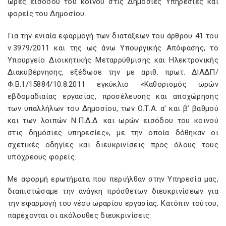
ώρες εισόδου του κοινού στις Δημόσιες Υπηρεσίες και
φορείς του Δημοσίου.
Για την ενιαία εφαρμογή των διατάξεων του άρθρου 41 του
ν.3979/2011 και της ως άνω Υπουργικής Απόφασης, το
Υπουργείο Διοικητικής Μεταρρύθμισης και Ηλεκτρονικής
Διακυβέρνησης, εξέδωσε την με αριθ. πρωτ. ΔΙΑΔΠ/
Φ.Β.1/15884/10.8.2011 εγκύκλιο «Καθορισμός ωρών
εβδομαδιαίας εργασίας, προσέλευσης και αποχώρησης
των υπαλλήλων του Δημοσίου, των Ο.Τ.Α. α’ και β’ βαθμού
και των λοιπών Ν.Π.Δ.Δ. και ωρών εισόδου του κοινού
στις δημόσιες υπηρεσίες», με την οποία δόθηκαν οι
σχετικές οδηγίες και διευκρινίσεις προς όλους τους
υπόχρεους φορείς.
Με αφορμή ερωτήματα που περιήλθαν στην Υπηρεσία μας,
διαπιστώσαμε την ανάγκη πρόσθετων διευκρινίσεων για
την εφαρμογή του νέου ωραρίου εργασίας. Κατόπιν τούτου,
παρέχονται οι ακόλουθες διευκρινίσεις: