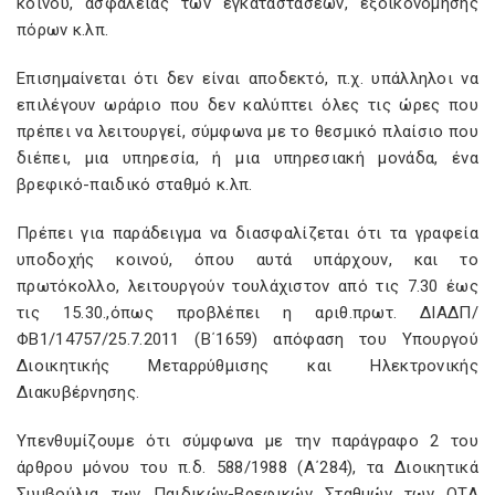
κοινού, ασφάλειας των εγκαταστάσεων, εξοικονόμησης
πόρων κ.λπ.
Επισημαίνεται ότι δεν είναι αποδεκτό, π.χ. υπάλληλοι να
επιλέγουν ωράριο που δεν καλύπτει όλες τις ώρες που
πρέπει να λειτουργεί, σύμφωνα με το θεσμικό πλαίσιο που
διέπει, μια υπηρεσία, ή μια υπηρεσιακή μονάδα, ένα
βρεφικό-παιδικό σταθμό κ.λπ.
Πρέπει για παράδειγμα να διασφαλίζεται ότι τα γραφεία
υποδοχής κοινού, όπου αυτά υπάρχουν, και το
πρωτόκολλο, λειτουργούν τουλάχιστον από τις 7.30 έως
τις 15.30.,όπως προβλέπει η αριθ.πρωτ. ΔΙΑΔΠ/
ΦΒ1/14757/25.7.2011 (Β΄1659) απόφαση του Υπουργού
Διοικητικής Μεταρρύθμισης και Ηλεκτρονικής
Διακυβέρνησης.
Υπενθυμίζουμε ότι σύμφωνα με την παράγραφο 2 του
άρθρου μόνου του π.δ. 588/1988 (Α΄284), τα Διοικητικά
Συμβούλια των Παιδικών-Βρεφικών Σταθμών των ΟΤΑ