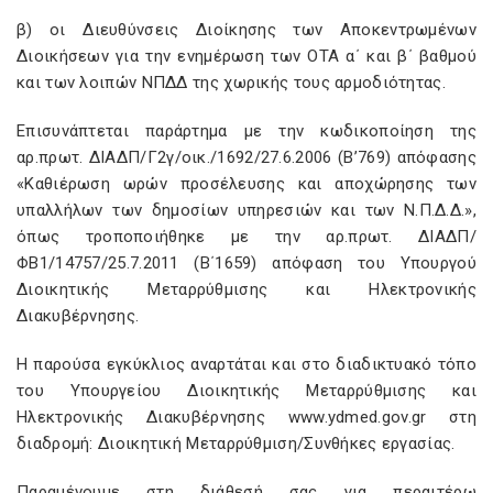
β) οι Διευθύνσεις Διοίκησης των Αποκεντρωμένων
Διοικήσεων για την ενημέρωση των ΟΤΑ α΄ και β΄ βαθμού
και των λοιπών ΝΠΔΔ της χωρικής τους αρμοδιότητας.
Επισυνάπτεται παράρτημα με την κωδικοποίηση της
αρ.πρωτ. ΔΙΑΔΠ/Γ2γ/οικ./1692/27.6.2006 (Β’769) απόφασης
«Καθιέρωση ωρών προσέλευσης και αποχώρησης των
υπαλλήλων των δημοσίων υπηρεσιών και των Ν.Π.Δ.Δ.»,
όπως τροποποιήθηκε με την αρ.πρωτ. ΔΙΑΔΠ/
ΦΒ1/14757/25.7.2011 (Β΄1659) απόφαση του Υπουργού
Διοικητικής Μεταρρύθμισης και Ηλεκτρονικής
Διακυβέρνησης.
Η παρούσα εγκύκλιος αναρτάται και στο διαδικτυακό τόπο
του Υπουργείου Διοικητικής Μεταρρύθμισης και
Ηλεκτρονικής Διακυβέρνησης www.ydmed.gov.gr στη
διαδρομή: Διοικητική Μεταρρύθμιση/Συνθήκες εργασίας.
Παραμένουμε στη διάθεσή σας για περαιτέρω