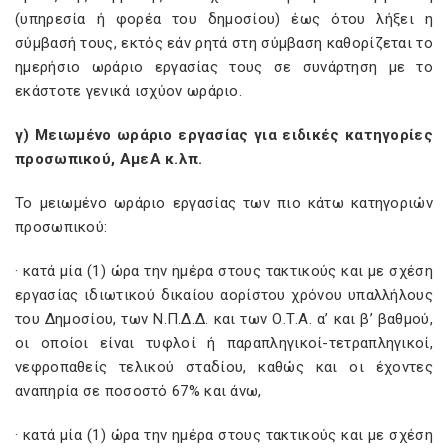
(υπηρεσία ή φορέα του δημοσίου) έως ότου λήξει η
σύμβασή τους, εκτός εάν ρητά στη σύμβαση καθορίζεται το
ημερήσιο ωράριο εργασίας τους σε συνάρτηση με το
εκάστοτε γενικά ισχύον ωράριο.
γ) Μειωμένο ωράριο εργασίας για ειδικές κατηγορίες
προσωπικού, ΑμεΑ κ.λπ.
Το μειωμένο ωράριο εργασίας των πιο κάτω κατηγοριών
προσωπικού:
· κατά μία (1) ώρα την ημέρα στους τακτικούς και με σχέση
εργασίας ιδιωτικού δικαίου αορίστου χρόνου υπαλλήλους
του Δημοσίου, των Ν.Π.Δ.Δ. και των Ο.Τ.Α. α’ και β’ βαθμού,
οι οποίοι είναι τυφλοί ή παραπληγικοί-τετραπληγικοί,
νεφροπαθείς τελικού σταδίου, καθώς και οι έχοντες
αναπηρία σε ποσοστό 67% και άνω,
· κατά μία (1) ώρα την ημέρα στους τακτικούς και με σχέση