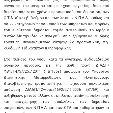
εργασίας, του μόνιμου και με σχέση εργασίας ιδιωτικού
δικαίου αορίστου χρόνου προσωπικού του Δημοσίου, των
Ο.Τ.Α. α’ και β’ βαθμού και των λοιπών Ν.Π.Δ.Δ., καθώς και
όσων κατηγοριών προσωπικού των υπηρεσιών και φορέων
του ευρύτερου δημόσιου τομέα ακολουθούν το ωράριο
αυτών. Με την ίδια ως άνω ρύθμιση αυξήθηκαν και οι ώρες
εργασίας συγκεκριμένων κατηγοριών προσωπικού, π.χ.
κλάδων ή ειδικοτήτων πληροφορικής.
Στο πλαίσιο του νέου, κατά τα ανωτέρω, εβδομαδιαίου
ωραρίου εργασίας, με την αριθ. πρωτ. ΔΙΑΔΠ/
ΦΒ1/14757/25.7.2011 ( Β΄1659) απόφαση του Υπουργού
Διοικητικής Μεταρρύθμισης και Ηλεκτρονικής
Διακυβέρνησης, τροποποιήθηκε η ισχύουσα παλαιότερη
απόφαση ΔΙΑΔΠ/Γ2γ/οικ./1692/27.6.2006 (Β’769) και
αυξήθηκαν, μεταξύ άλλων, οι επιλογές ωρών προσέλευσης
και αποχώρησης των υπαλλήλων των δημοσίων
υπηρεσιών, των Ν.Π.Δ.Δ. και των ΟΤΑ και καθορίστηκαν οι