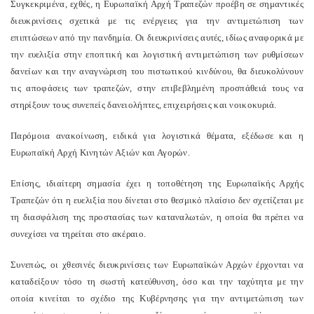
Συγκεκριμένα, εχθές, η Ευρωπαϊκή Αρχή Τραπεζών προέβη σε σημαντικές
διευκρινίσεις σχετικά με τις ενέργειες για την αντιμετώπιση των
επιπτώσεων από την πανδημία. Οι διευκρινίσεις αυτές, ιδίως αναφορικά με
την ευελιξία στην εποπτική και λογιστική αντιμετώπιση των ρυθμίσεων
δανείων και την αναγνώριση του πιστωτικού κινδύνου, θα διευκολύνουν
τις αποφάσεις των τραπεζών, στην επιβεβλημένη προσπάθειά τους να
στηρίξουν τους συνεπείς δανειολήπτες, επιχειρήσεις και νοικοκυριά.
Παρόμοια ανακοίνωση, ειδικά για λογιστικά θέματα, εξέδωσε και η
Ευρωπαϊκή Αρχή Κινητών Αξιών και Αγορών.
Επίσης, ιδιαίτερη σημασία έχει η τοποθέτηση της Ευρωπαϊκής Αρχής
Τραπεζών ότι η ευελιξία που δίνεται στο θεσμικό πλαίσιο δεν σχετίζεται με
τη διασφάλιση της προστασίας των καταναλωτών, η οποία θα πρέπει να
συνεχίσει να τηρείται στο ακέραιο.
Συνεπώς, οι χθεσινές διευκρινίσεις των Ευρωπαϊκών Αρχών έρχονται να
καταδείξουν τόσο τη σωστή κατεύθυνση, όσο και την ταχύτητα με την
οποία κινείται το σχέδιο της Κυβέρνησης για την αντιμετώπιση των