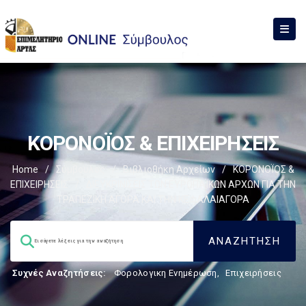
ΚΟΡΟΝΟΪΟΣ & ΕΠΙΧΕΙΡΗΣΕΙΣ
Home
/
Σύμβουλος
/
Βιβλιοθήκη Αρχείων
/
ΚΟΡΟΝΟΪΟΣ &
ΕΠΙΧΕΙΡΗΣΕΙΣ
/
ΔΙΕΥΚΡΙΝΙΣΕΙΣ ΤΩΝ ΕΥΡΩΠΑΪΚΩΝ ΑΡΧΩΝ ΓΙΑ ΤΗΝ
ΤΡΑΠΕΖΙΚΗ ΑΓΟΡΑ ΚΑΙ ΤΗΝ ΚΕΦΑΛΑΙΑΓΟΡΑ
Συχνές Αναζητήσεις:
Φορολογικη Ενημέρωση
,
Επιχειρήσεις