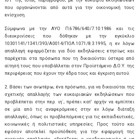
ιστ΄ της ίδιας παραγράφου, με την ευκαιρία εκδηλώσεων
που οργανώνονται από αυτά για την οικονομική τους
ενίσχυση.
Σύμφωνα με την ΑΥΟ Π.6786/640/7.10.1986 και τις
διευκρινίσεις που δόθηκαν με την εγκύκλιο
10301141/1341/393/Α0014/ΠΟΛ.1071/8.3.1995, η εν λόγω
απαλλαγή εφαρμόζεται για δύο εκδηλώσεις ετησίως και
παρέχεται στα πρόσωπα που τη δικαιούνται ύστερα από
αίτησή τους που υποβάλλεται στον Προϊστάμενο Δ.Ο.Υ. της
περιφέρειας που έχουν την έδρα τους και έγκριση αυτού.
2. Βάσει των ανωτέρω, ένα πρόσωπο, για να δικαιούται της
σχετικής απαλλαγής των ευκαιριακών εκδηλώσεων που
προβλέπεται στην περ. ιη΄, πρέπει κατ’ αρχήν να εμπίπτει
σε μία από τις αναφερόμενες στην εν λόγω διάταξη
απαλλαγές, όπως οι προβλεπόμενες για τις εκπαιδευτικές,
κοινωνικές ή πολιτιστικές υπηρεσίες. Προς τούτο και
εφόσον αποτελεί προϋπόθεση για την εφαρμογή της