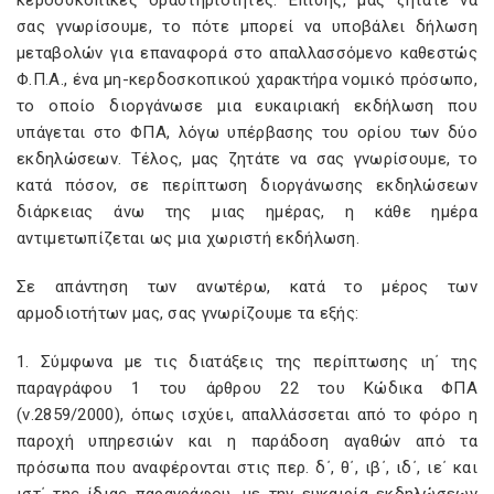
κερδοσκοπικές δραστηριότητες. Επίσης, μας ζητάτε να
σας γνωρίσουμε, το πότε μπορεί να υποβάλει δήλωση
μεταβολών για επαναφορά στο απαλλασσόμενο καθεστώς
Φ.Π.Α., ένα μη-κερδοσκοπικού χαρακτήρα νομικό πρόσωπο,
το οποίο διοργάνωσε μια ευκαιριακή εκδήλωση που
υπάγεται στο ΦΠΑ, λόγω υπέρβασης του ορίου των δύο
εκδηλώσεων. Τέλος, μας ζητάτε να σας γνωρίσουμε, το
κατά πόσον, σε περίπτωση διοργάνωσης εκδηλώσεων
διάρκειας άνω της μιας ημέρας, η κάθε ημέρα
αντιμετωπίζεται ως μια χωριστή εκδήλωση.
Σε απάντηση των ανωτέρω, κατά το μέρος των
αρμοδιοτήτων μας, σας γνωρίζουμε τα εξής:
1. Σύμφωνα με τις διατάξεις της περίπτωσης ιη΄ της
παραγράφου 1 του άρθρου 22 του Κώδικα ΦΠΑ
(ν.2859/2000), όπως ισχύει, απαλλάσσεται από το φόρο η
παροχή υπηρεσιών και η παράδοση αγαθών από τα
πρόσωπα που αναφέρονται στις περ. δ΄, θ΄, ιβ΄, ιδ΄, ιε΄ και