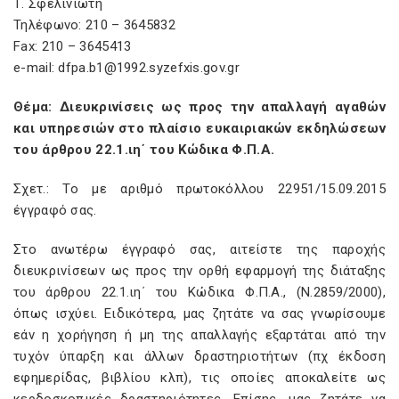
Τ. Σφελινιώτη
Τηλέφωνο: 210 – 3645832
Fax: 210 – 3645413
e-mail: dfpa.b1@1992.syzefxis.gov.gr
Θέμα: Διευκρινίσεις ως προς την απαλλαγή αγαθών
και υπηρεσιών στο πλαίσιο ευκαιριακών εκδηλώσεων
του άρθρου 22.1.ιη΄ του Κώδικα Φ.Π.Α.
Σχετ.: Το με αριθμό πρωτοκόλλου 22951/15.09.2015
έγγραφό σας.
Στο ανωτέρω έγγραφό σας, αιτείστε της παροχής
διευκρινίσεων ως προς την ορθή εφαρμογή της διάταξης
του άρθρου 22.1.ιη΄ του Κώδικα Φ.Π.Α., (Ν.2859/2000),
όπως ισχύει. Ειδικότερα, μας ζητάτε να σας γνωρίσουμε
εάν η χορήγηση ή μη της απαλλαγής εξαρτάται από την
τυχόν ύπαρξη και άλλων δραστηριοτήτων (πχ έκδοση
εφημερίδας, βιβλίου κλπ), τις οποίες αποκαλείτε ως