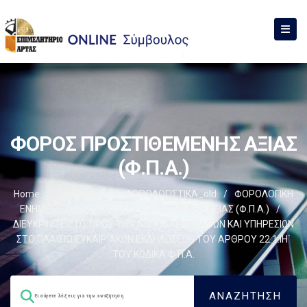
ΦΟΡΟΣ ΠΡΟΣΤΙΘΕΜΕΝΗΣ ΑΞΙΑΣ
(Φ.Π.Α.)
Home
/
Σύμβουλος
/
ΦΟΡΟΛΟΓΙΣΤΙΚΑ_old
/
ΦΟΡΟΛΟΓΙΚΗ
ΕΝΗΜΕΡΩΣΗ
/
ΦΟΡΟΣ ΠΡΟΣΤΙΘΕΜΕΝΗΣ ΑΞΙΑΣ (Φ.Π.Α.)
/
ΔΙΕΥΚΡΙΝΙΣΕΙΣ ΩΣ ΠΡΟΣ ΤΗΝ ΑΠΑΛΛΑΓΗ ΑΓΑΘΩΝ ΚΑΙ ΥΠΗΡΕΣΙΩΝ
ΣΤΟ ΠΛΑΙΣΙΟ ΕΥΚΑΙΡΙΑΚΩΝ ΕΚΔΗΛΩΣΕΩΝ ΤΟΥ ΑΡΘΡΟΥ 22.1.ΙΗ΄
ΤΟΥ ΚΩΔΙΚΑ Φ.Π.Α.