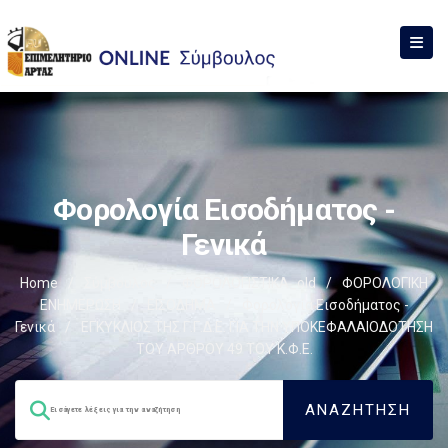
Φορολογία Εισοδήματος -
Γενικά
Home
/
Σύμβουλος
/
ΦΟΡΟΛΟΓΙΣΤΙΚΑ_old
/
ΦΟΡΟΛΟΓΙΚΗ
ΕΝΗΜΕΡΩΣΗ
/
ΕΙΣΟΔΗΜΑ
/
Φορολογία Εισοδήματος -
Γενικά
/
ΕΓΚΥΚΛΙΟΣ ΤΗΣ Γ.Γ.Δ.Ε. ΓΙΑ ΤΗΝ ΥΠΟΚΕΦΑΛΑΙΟΔΟΤΗΣΗ
ΤΟΥ ΑΡΘΡΟΥ 49 ΤΟΥ Κ.Φ.Ε.