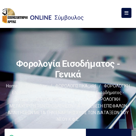
Φορολογία Εισοδήματος -
Γενικά
Home
/
Σύμβουλος
/
ΦΟΡΟΛΟΓΙΣΤΙΚΑ_old
/
ΦΟΡΟΛΟΓΙΚΗ
ΕΝΗΜΕΡΩΣΗ
/
ΕΙΣΟΔΗΜΑ
/
Φορολογία Εισοδήματος -
Γενικά
/
ΕΓΚΥΚΛΙΟΣ ΤΗΣ Γ.Γ.Δ.Ε. ΓΙΑ ΤΗ ΦΟΡΟΛΟΓΙΚΗ
ΜΕΤΑΧΕΙΡΙΣΗ ΤΩΝ ΠΡΟΒΛΕΨΕΩΝ ΓΙΑ ΑΠΟΣΒΕΣΗ ΕΠΙΣΦΑΛΩΝ
ΑΠΑΙΤΗΣΕΩΝ ΜΕΤΑ ΤΗΝ ΕΝΑΡΞΗ ΙΣΧΥΟΣ ΤΩΝ ΔΙΑΤΑΞΕΩΝ ΤΟΥ
ΝΕΟΥ Κ.Φ.Ε.