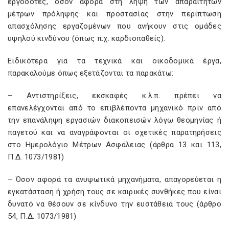
εργοδότες, όσον αφορά στη λήψη των απαραίτητων
μέτρων πρόληψης και προστασίας στην περίπτωση
απασχόλησης εργαζομένων που ανήκουν στις ομάδες
υψηλού κινδύνου (όπως π.χ. καρδιοπαθείς).
Ειδικότερα για τα τεχνικά και οικοδομικά έργα,
παρακαλούμε όπως εξετάζονται τα παρακάτω:
– Αντιστηρίξεις, εκσκαφές κ.λ.π. πρέπει να
επανελέγχονται από το επιβλέποντα μηχανικό πριν από
την επανάληψη εργασιών διακοπεισών λόγω θεομηνίας ή
παγετού και να αναγράφονται οι σχετικές παρατηρήσεις
στο Ημερολόγιο Μέτρων Ασφάλειας (άρθρα 13 και 113,
Π.Δ. 1073/1981)
– Όσον αφορά τα ανυψωτικά μηχανήματα, απαγορεύεται η
εγκατάσταση ή χρήση τους σε καιρικές συνθήκες που είναι
δυνατό να θέσουν σε κίνδυνο την ευστάθειά τους (άρθρο
54, Π.Δ. 1073/1981)