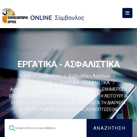
ΕΡΓΑΤΙΚΑ - ΑΣΦΑΛΙΣΤΙΚΑ
Home
/
Σύμβουλος
/
Βιβλιοθήκη Αρχείων
/
ΦΟΡΟΛΟΓΙΣΤΙΚΑ
/
ΕΡΓΑΤΙΚΑ - ΑΣΦΑΛΙΣΤΙΚΑ
/
Ασφαλιστικά
/
Ασφαλιστική Νομοθεσία
/
ΕΝΗΜΕΡΩΣΗ
ΕΡΓΟΔΟΤΩΝ ΚΑΙ ΕΡΓΑΖΟΜΕΝΩΝ ΣΧΕΤΙΚΑ ΜΕ ΤΗ ΛΕΙΤΟΥΡΓΙΑ
ΕΠΙΧΕΙΡΗΣΕΩΝ ΚΑΙ ΘΕΜΑΤΩΝ ΕΡΓΑΣΙΑΣ ΚΑΤΑ ΤΗ ΔΙΑΡΚΕΙΑ
ΑΚΡΑΙΩΝ ΚΑΙΡΙΚΩΝ ΦΑΙΝΟΜΕΝΩΝ (ΧΙΟΝΟΠΤΩΣΕΩΝ)