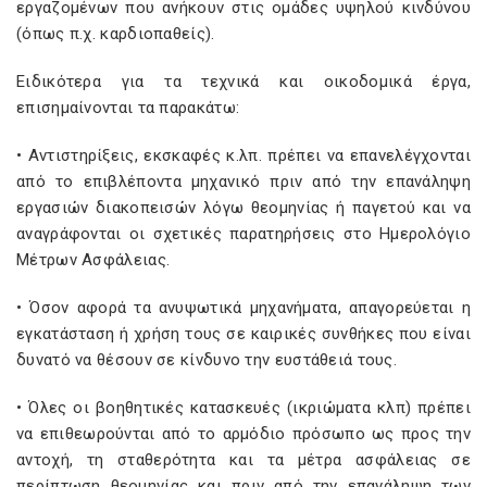
εργαζομένων που ανήκουν στις ομάδες υψηλού κινδύνου
(όπως π.χ. καρδιοπαθείς).
Ειδικότερα για τα τεχνικά και οικοδομικά έργα,
επισημαίνονται τα παρακάτω:
• Αντιστηρίξεις, εκσκαφές κ.λπ. πρέπει να επανελέγχονται
από το επιβλέποντα μηχανικό πριν από την επανάληψη
εργασιών διακοπεισών λόγω θεομηνίας ή παγετού και να
αναγράφονται οι σχετικές παρατηρήσεις στο Ημερολόγιο
Μέτρων Ασφάλειας.
• Όσον αφορά τα ανυψωτικά μηχανήματα, απαγορεύεται η
εγκατάσταση ή χρήση τους σε καιρικές συνθήκες που είναι
δυνατό να θέσουν σε κίνδυνο την ευστάθειά τους.
• Όλες οι βοηθητικές κατασκευές (ικριώματα κλπ) πρέπει
να επιθεωρούνται από το αρμόδιο πρόσωπο ως προς την
αντοχή, τη σταθερότητα και τα μέτρα ασφάλειας σε
περίπτωση θεομηνίας και πριν από την επανάληψη των