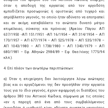
όταν η αποδοχή της εργασίας από τον εργοδότη
εμποδίζεται προσωρινώς ή οριστικώς από τυχερό και
απρόβλεπτο γεγονός, το οποίο ήταν αδύνατο να αποτραπεί
και αν ακόμη κατεβάλλετο το ανώτατο δυνατό μέτρο
επιμέλειας, σύνεσης και πρόνοιας (Αρείου Πάγου: ΑΠ
637/1950 -ΑΠ 151/1951 -ΑΠ 16/1954 – ΑΠ 314/1954 – ΑΠ
170/1957 – ΑΠ 677/1974 – ΑΠ 525/1978 – ΑΠ 535/1978 –
ΑΠ 1043/1980 – ΑΠ 1738/1980 – ΑΠ 1340/1979 – ΑΠ
680/1981 – Εφ. Αθηνών 2984/89 – Εφ. Θεσ/νίκης 1775/94
κλπ.).
4. Επί πλέον των ανωτέρω περιπτώσεων:
α) Όταν η επιχείρηση δεν λειτούργησε λόγω ανώτερης
βίας και οι εργαζόμενοι της δεν προσήλθαν στην εργασία
τους για το ίδιο γεγονός, έχουν εφαρμογή οι διατάξεις του
άρθρου 380 του Αστικού Κώδικα, σύμφωνα με τις οποίες
«αν η παροχή από ένα από τους συμβαλλόμενους
(εργοδότη ή μισθωτό) είναι αδύνατη συνεπεία γεγονότος