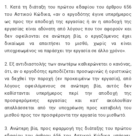
1. Κατά τη διάταξη του πρώτου εδαφίου του άρθρου 656
του Αστικού Κώδικα, «αν ο εργοδότης έγινε υπερήμερος
ως προς την αποδοχή της εργασίας ή αν η αποδοχή της
εργασίας είναι αδύνατη από λόγους που τον αφορούν και
δεν οφείλονται σε ανώτερη βία, ο εργαζόμενος έχει
δικαίωμα να απαιτήσει το μισθό, χωρίς να είναι
υποχρεωμένος να παράσχει την εργασία σε άλλο χρόνο».
2. Εξ αντιδιαστολής των ανωτέρω καθιερώνεται ο κανόνας,
ότι, αν ο εργοδότης εμποδίζεται προσωρινώς ή οριστικώς
να δεχθεί την παροχή (εν προκειμένω την εργασία), από
λόγους οφειλόμενους σε ανώτερη βία, αυτός δεν
καθίστανται υπερήμερος περί την αποδοχή της
προσφερόμενης εργασίας και κατ’ ακολουθίαν
απαλλάσσεται από την υποχρέωση προς καταβολή του
μισθού προς τον προσφέροντα την εργασία του μισθωτό.
3. Ανώτερη βία, προς εφαρμογή της διάταξης του πρώτου
εδαφίου του άρθρου 656 του Αστικού Κώδικα, υπάρχει,