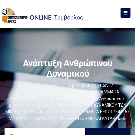
Ανάπτυξη Ανθρώπινου
Δυναμικού
Home
/
Σύμβουλος
/
Βιβλιοθήκη Αρχείων
/
ΧΡΗΜΑΤΟΔΟΤΗΣΕΙΣ-ΕΠΙΔΟΤΗΣΕΙΣ
/
ΠΡΟΓΡΑΜΜΑΤΑ -
ΠΡΩΤΟΒΟΥΛΙΕΣ
/
ΕΣΠΑ - ΠΕΠ
/
Ανάπτυξη Ανθρώπινου
Δυναμικού
/
ΕΝΙΣΧΥΣΗ ΤΟΥ ΑΝΘΡΩΠΙΝΟΥ ΔΥΝΑΜΙΚΟΥ ΤΩΝ
ΜΙΚΡΩΝ ΚΑΙ ΜΕΣΑΙΩΝ ΕΠΙΧΕΙΡΗΣΕΩΝ ΣΕ ΘΕΜΑΤΑ ΕΞΩΣΤΡΕΦΕΙΑΣ
ΜΕ ΔΡΑΣΕΙΣ ΣΥΜΒΟΥΛΕΥΤΙΚΗΣ-MENTORING ΚΑΙ ΚΑΤΑΡΤΙΣΗΣ