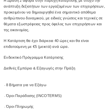
Η Δράση 2 αφορά στην παροχή κατάρτισης με στόχο την
ανάπτυξη δεξιοτήτων των εργαζομένων των επιχειρήσεων,
προκειμένου να δημιουργηθεί ένα σημαντικό απόθεμα
ανθρώπινου δυναμικού, με ειδικές γνώσεις και τεχνικές σε
θέματα εξωστρέφειας προς όφελος των επιχειρήσεων και
της οικονομίας.
Η Κατάρτιση θα έχει διάρκεια 40 ώρες και θα είναι
επιδοτούμενη με €5 (μεικτά) ανά ώρα.
Ενδεικτικό Πρόγραμμα Κατάρτισης
Διεθνές Εμπόριο & Εξαγωγές στην Πράξη
8 Βήματα για να Εξάγω
–
Όροι Παράδοσης (INCOTERMS)
–
Όροι Πληρωμής
–