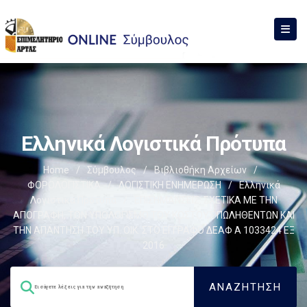
Ελληνικά Λογιστικά Πρότυπα
Home
/
Σύμβουλος
/
Βιβλιοθήκη Αρχείων
/
ΦΟΡΟΛΟΓΙΣΤΙΚΑ
/
ΛΟΓΙΣΤΙΚΗ ΕΝΗΜΕΡΩΣΗ
/
Ελληνικά
Λογιστικά Πρότυπα
/
ΕΠΙΣΗΜΑΝΣΕΙΣ: ΣΧΕΤΙΚΑ ΜΕ ΤΗΝ
ΑΠΟΓΡΑΦΗ, ΤΟΝ ΥΠΟΛΟΓΙΣΜΟ ΤΟΥ ΚΟΣΤΟΥΣ ΠΩΛΗΘΕΝΤΩΝ ΚΑΙ
ΤΗΝ ΑΠΑΝΤΗΣΗ ΤΟΥ ΥΠ. ΟΙΚ. ΣΤΟ ΕΓΓΡΑΦΟ ΔΕΑΦ Α 1033424 ΕΞ
2016