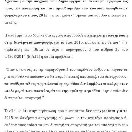
Σχετικά με την σύγχυση που δημιούργησε το ανωτέρω έγγραφο ως
προς την απογραφή και τον προσδιορισμό του κόστους πωληθέντων
φορολογικού έτους 2015
η επιστημονική ομάδα του κόμβου επισημαίνει
τα εξής:
Η απάντηση που δόθηκε στο έγγραφο αφορούσε επιχείρηση με
υποχρέωση
στην διενέργεια απογραφής
για το έτος 2015, και συνεπώς σε αυτή την
περίπτωση δεν τίθεται σε ισχύ η παράγραφος 6 του άρθρου 30 του
ν.4308/2014 (Ε.Λ.Π.) η οποία προβλέπει:
“Όταν οι οντότητες της παραγράφου 1 του παρόντος άρθρου επιλέγουν σε
μια περίοδο να παύσουν να διενεργούν φυσική απογραφή, ενώ διενεργούσαν,
το απόθεμα τέλους της τελευταίας περιόδου δεν λαμβάνεται υπόψη στον
υπολογισμό των αποτελεσμάτων της πρώτης περιόδου
στην οποία δεν
διενεργείται απογραφή.”
Τονίζουμε ότι στην περίπτωση που η οντότητα
δεν υποχρεούται για το
2015
σε διενέργεια απογραφής σύμφωνα με την ανωτέρω παράγραφο 6,
εφόσον αποφασίσει να μην διενεργήσει απογραφή για τον υπολογισμό του
κόστους πωληθέντων της ίδιας περιόδου το απόθεμα έναρξης θεωρείται