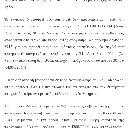
μηδέν.
Το έγγραφο δημιουργεί σύγχυση γιατί δεν επισυνάπτεται η ερώτηση
σύμφωνα με την οποία η εν λόγω επιχείρηση
ΥΠΟΧΡΕΟΥΤΑΙ
(λόγω
τζίρου) στο έτος 2015 να διενεργήσει απογραφή και συνεπώς ορθά όπως
αναφέρεται στο τελικό συμπέρασμα της απόφασης,
ως απόθεμα αρχής το
2015 για τον προσδιορισμό του κόστους πωληθέντων, θα ληφθεί την
πραγματική απογραφή που έλαβε χώρα την 31η Δεκεμβρίου 2014. (Σε
αυτή την περίπτωση δεν τίθεται σε ισχύ η παράγραφος 6 του άρθρου 30 του
ν.4308/2014)
Για την απογραφή μπορείτε να δείτε το σχετικό άρθρο του κόμβου εδώ το
οποίο περιέχει όλες τις περιπτώσεις και τα σενάρια για την διενέργεια
απογραφής, σύμφωνα με τις διατάξεις που ισχύουν σήμερα.
Τέλος οι συνάδελφοι θα πρέπει να λάβουν επίσης σοβαρά υπόψη τους την
παράγραφο 6 (ως άνω)
αλλά και την παράγραφο 5 του
άρθρου 30 των
Ε.Λ.Π. σύμφωνα με την οποία, όταν μια πολύ μικρή οντότητα της
παραγράφου 2(γ) του άρθρου 1 του ν.4308/2014, ενώ απαλλάσσεται,