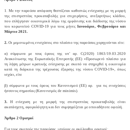
1. Με την παρούσα απόφαση θεσπίζεται καθεστώς ενίσχυσης με τη μορφή
της επιστρεπτέας προκαταβολής για επιχειρήσεις, ανεξαρτήτως κλάδου,
που επλήγησαν οικονομικά λόγω της εμφάνισης και διάδοσης της νόσου
του κορωνοϊού COVID-19 για τους μήνες
Ιανουάριο, Φεβρουάριο και
Μάρτιο 2021.
2.
Οι μεμονωμένες ενισχύσεις στο πλαίσιο της παρούσας χορηγούνται είτε:
α) σύμφωνα με τους όρους της υπ’ αρ. C(2020) 1863/19.03.2020
Ανακοίνωσης της Ευρωπαϊκής Επιτροπής (ΕΕ) «Προσωρινό πλαίσιο για
τη λήψη μέτρων κρατικής ενίσχυσης με σκοπό να στηριχθεί η οικονομία
κατά τη διάρκεια της τρέχουσας έξαρσης της νόσου COVID-19», όπως
ισχύει, είτε
β) σύμφωνα με τους όρους του Κανονισμού (ΕΕ) αρ.
για τις ενισχύσεις
ήσσονος σημασίας (Κανονισμός de minimis).
3.
Η ενίσχυση με τη μορφή της επιστρεπτέας προκαταβολής είναι
ακατάσχετη, αφορολόγητη και δεν συμψηφίζεται με οποιαδήποτε οφειλή.
Άρθρο 2 Ορισμοί
Για τους σκοπούς της παρούσας, ισχύουν οι ακόλουθοι ορισμοί: