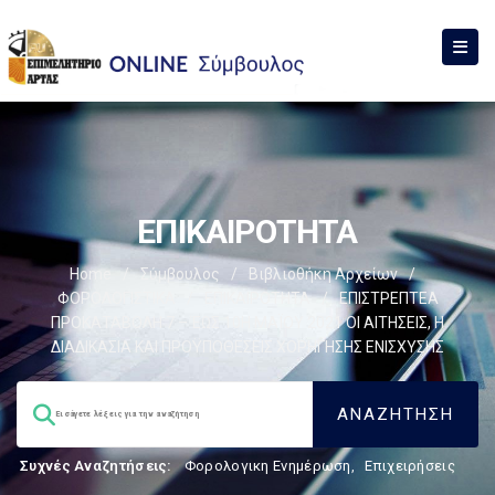
ΕΠΙΚΑΙΡΟΤΗΤΑ
Home
/
Σύμβουλος
/
Βιβλιοθήκη Αρχείων
/
ΦΟΡΟΛΟΓΙΣΤΙΚΑ
/
ΕΠΙΚΑΙΡΟΤΗΤΑ
/
ΕΠΙΣΤΡΕΠΤΕΑ
ΠΡΟΚΑΤΑΒΟΛΗ 7 – ΈΩΣ 10Η ΜΑΪΟΥ 2021 ΟΙ ΑΙΤΗΣΕΙΣ, Η
ΔΙΑΔΙΚΑΣΙΑ ΚΑΙ ΠΡΟΫΠΟΘΕΣΕΙΣ ΧΟΡΗΓΗΣΗΣ ΕΝΙΣΧΥΣΗΣ
Συχνές Αναζητήσεις:
Φορολογικη Ενημέρωση
,
Επιχειρήσεις