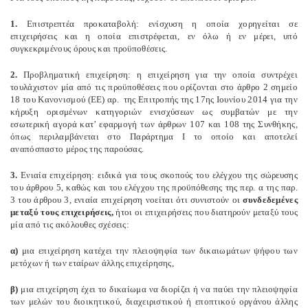
1.
Επιστρεπτέα προκαταβολή: ενίσχυση η οποία χορηγείται σε
επιχειρήσεις και η οποία επιστρέφεται, εν όλω ή εν μέρει, υπό
συγκεκριμένους όρους και προϋποθέσεις.
2.
Προβληματική επιχείρηση: η επιχείρηση για την οποία συντρέχει
τουλάχιστον μία από τις προϋποθέσεις που ορίζονται στο άρθρο 2 σημείο
18 του Κανονισμού (ΕΕ) αρ.
της Επιτροπής της 17ης Ιουνίου 2014 για την
κήρυξη ορισμένων κατηγοριών ενισχύσεων ως συμβατών με την
εσωτερική αγορά κατ’ εφαρμογή των άρθρων 107 και 108 της Συνθήκης,
όπως περιλαμβάνεται στο Παράρτημα Ι το οποίο και αποτελεί
αναπόσπαστο μέρος της παρούσας.
3.
Ενιαία επιχείρηση: ειδικά για τους σκοπούς του ελέγχου της σώρευσης
του άρθρου 5, καθώς και του ελέγχου της προϋπόθεσης της περ. α της παρ.
3 του άρθρου 3, ενιαία επιχείρηση νοείται ότι συνιστούν οι
συνδεδεμένες
μεταξύ τους επιχειρήσεις,
ήτοι οι επιχειρήσεις που διατηρούν μεταξύ τους
μία από τις ακόλουθες σχέσεις:
α)
μια επιχείρηση κατέχει την πλειοψηφία των δικαιωμάτων ψήφου των
μετόχων ή των εταίρων άλλης επιχείρησης,
β)
μια επιχείρηση έχει το δικαίωμα να διορίζει ή να παύει την πλειοψηφία
των μελών του διοικητικού, διαχειριστικού ή εποπτικού οργάνου άλλης