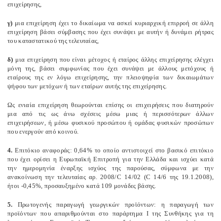
επιχείρησης,
γ)
μια επιχείρηση έχει το δικαίωμα να ασκεί κυριαρχική επιρροή σε άλλη
επιχείρηση βάσει σύμβασης που έχει συνάψει με αυτήν ή δυνάμει ρήτρας
του καταστατικού της τελευταίας,
δ)
μια επιχείρηση που είναι μέτοχος ή εταίρος άλλης επιχείρησης ελέγχει
μόνη της, βάσει συμφωνίας που έχει συνάψει με άλλους μετόχους ή
εταίρους της εν λόγω επιχείρησης, την πλειοψηφία των δικαιωμάτων
ψήφου των μετόχων ή των εταίρων αυτής της επιχείρησης.
Ως ενιαία επιχείρηση θεωρούνται επίσης οι επιχειρήσεις που διατηρούν
μια από τις ως άνω σχέσεις μέσω μιας ή περισσότερων άλλων
επιχειρήσεων, ή μέσω φυσικού προσώπου ή ομάδας φυσικών προσώπων
που ενεργούν από κοινού.
4.
Επιτόκιο αναφοράς: 0,64% το οποίο αντιστοιχεί στο βασικό επιτόκιο
που έχει ορίσει η Ευρωπαϊκή Επιτροπή για την Ελλάδα και ισχύει κατά
την ημερομηνία έναρξης ισχύος της παρούσας, σύμφωνα με την
ανακοίνωση την τελευταίας αρ. 2008/C 14/02 (C 14/6 της 19.1.2008),
ήτοι -0,45%, προσαυξημένο κατά 109 μονάδες βάσης.
5.
Πρωτογενής παραγωγή γεωργικών προϊόντων: η παραγωγή των
προϊόντων που απαριθμούνται στο παράρτημα I της Συνθήκης για τη