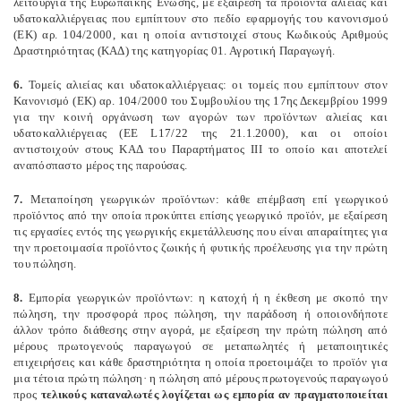
λειτουργία της Ευρωπαϊκής Ένωσης, με εξαίρεση τα προϊόντα αλιείας και
υδατοκαλλιέργειας που εμπίπτουν στο πεδίο εφαρμογής του κανονισμού
(ΕΚ) αρ. 104/2000, και η οποία αντιστοιχεί στους Κωδικούς Αριθμούς
Δραστηριότητας (ΚΑΔ) της κατηγορίας 01. Αγροτική Παραγωγή.
6.
Τομείς αλιείας και υδατοκαλλιέργειας: οι τομείς που εμπίπτουν στον
Κανονισμό (ΕΚ) αρ. 104/2000 του Συμβουλίου της 17ης Δεκεμβρίου 1999
για την κοινή οργάνωση των αγορών των προϊόντων αλιείας και
υδατοκαλλιέργειας (EE L17/22 της 21.1.2000), και οι οποίοι
αντιστοιχούν στους ΚΑΔ του Παραρτήματος ΙΙΙ το οποίο και αποτελεί
αναπόσπαστο μέρος της παρούσας.
7.
Μεταποίηση γεωργικών προϊόντων: κάθε επέμβαση επί γεωργικού
προϊόντος από την οποία προκύπτει επίσης γεωργικό προϊόν, με εξαίρεση
τις εργασίες εντός της γεωργικής εκμετάλλευσης που είναι απαραίτητες για
την προετοιμασία προϊόντος ζωικής ή φυτικής προέλευσης για την πρώτη
του πώληση.
8.
Εμπορία γεωργικών προϊόντων: η κατοχή ή η έκθεση με σκοπό την
πώληση, την προσφορά προς πώληση, την παράδοση ή οποιονδήποτε
άλλον τρόπο διάθεσης στην αγορά, με εξαίρεση την πρώτη πώληση από
μέρους πρωτογενούς παραγωγού σε μεταπωλητές ή μεταποιητικές
επιχειρήσεις και κάθε δραστηριότητα η οποία προετοιμάζει το προϊόν για
μια τέτοια πρώτη πώληση· η πώληση από μέρους πρωτογενούς παραγωγού
προς
τελικούς καταναλωτές λογίζεται ως εμπορία αν πραγματοποιείται