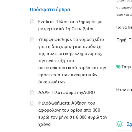
Επισημα
αντιπροσ
Πρόσφατα άρθρα
επισκεπτ
Ενοίκια: Τέλος οι πληρωμές με
Για να δ
μετρητά από 1η Οκτωβρίου
Υπερψηφίσθηκε το νομοσχέδιο
Πηγή: 
για τη διαχείριση και ανάδειξη
της πολιτιστικής κληρονομιάς,
την ανάπτυξη του
Tags:
οπτικοακουστικού τομέα και την
προστασία των πνευματικών
δικαιωμάτων
Ηταν αυ
ΑΑΔΕ: Πλατφόρμα myAGRO
Φιλοδωρήματα: Αύξηση του
αφορολόγητου ορίου από 300
ευρώ τον μήνα σε 6.000 ευρώ τον
Σ
χρόνο