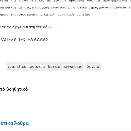
ίνεται ότι στους πίνακες περιέχονται ορισμένα από τα προσφερόμενα 
ωπευτικότητά τους, η αναγραφή των οποίων αποτελεί μέρος μόνον της αναλυτι
όμενοι την ιστοσελίδα ή τα καταστήματα κάθε τράπεζας.
είτε το αρχείο πατήστε
εδώ
…
ΤΡΑΠΕΖΑ ΤΗΣ ΕΛΛΑΔΑΣ
τραπεζικα προϊοντα - δανεια - εγγυησεις
δανεια
τό βοηθητικό;
χετικά Άρθρα