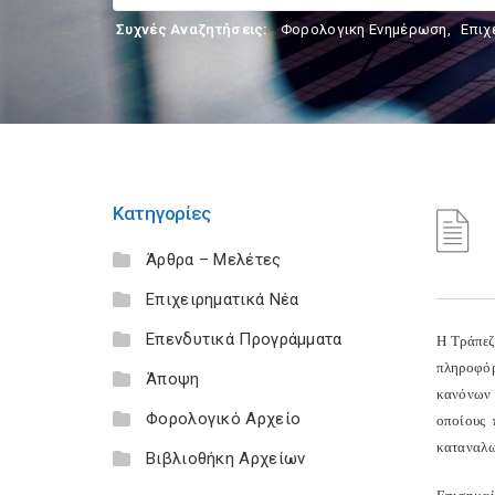
Συχνές Αναζητήσεις:
Φορολογικη Ενημέρωση
,
Επιχ
Κατηγορίες
Άρθρα – Μελέτες
Επιχειρηματικά Νέα
Επενδυτικά Προγράμματα
Η Τράπεζ
πληροφόρ
Άποψη
κανόνων 
Φορολογικό Αρχείο
οποίους 
καταναλω
Βιβλιοθήκη Αρχείων