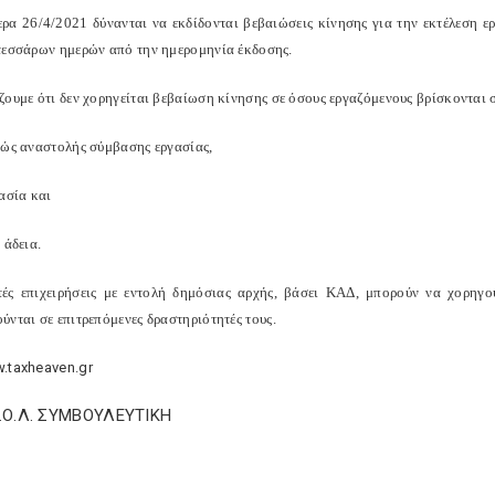
ρα 26/4/2021 δύνανται να εκδίδονται βεβαιώσεις κίνησης για την εκτέλεση ερ
τεσσάρων ημερών από την ημερομηνία έκδοσης.
ζουμε ότι δεν χορηγείται βεβαίωση κίνησης σε όσους εργαζόμενους βρίσκονται 
τώς αναστολής σύμβασης εργασίας,
ασία και
 άδεια.
τές επιχειρήσεις με εντολή δημόσιας αρχής, βάσει ΚΑΔ, μπορούν να χορηγο
ύνται σε επιτρεπόμενες δραστηριότητές τους.
.taxheaven.gr
Σ.Ο.Λ. ΣΥΜΒΟΥΛΕΥΤΙΚΗ