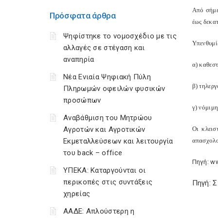
Από σήμε
Πρόσφατα άρθρα
έως δεκα
Ψηφίστηκε το νομοσχέδιο με τις
Υπενθυμί
αλλαγές σε στέγαση και
αναπηρία
α) καθεσ
Νέα Ενιαία Ψηφιακή Πύλη
β) τηλεργ
Πληρωμών οφειλών φυσικών
προσώπων
γ) νόμιμη
Αναβάθμιση του Μητρώου
Αγροτών και Αγροτικών
Οι κλεισ
Εκμεταλλεύσεων και λειτουργία
απασχολο
του back – office
Πηγή: ww
ΥΠΕΚΑ: Καταργούνται οι
περικοπές στις συντάξεις
Πηγή: 
χηρείας
ΑΑΔΕ: Απλούστερη η