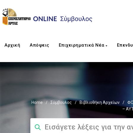
Αρχική
Απόψεις
Επιχειρηματικά Νέα
Επενδυ
Home
/
Σύμβουλος
/
Βιβλιοθήκη Αρχείων
/
ΦΟ
– ΑΥ