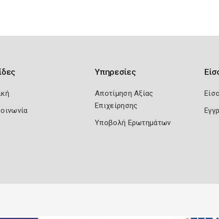
ίδες
Υπηρεσίες
Είσ
ική
Αποτίμηση Αξίας
Είσ
Επιχείρησης
κοινωνία
Εγγ
Υποβολή Ερωτημάτων