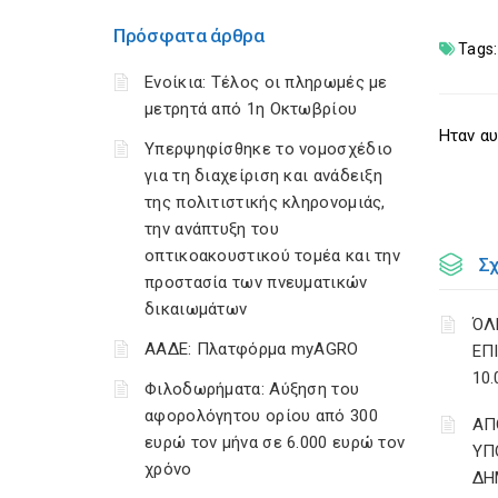
Πρόσφατα άρθρα
Tags:
Ενοίκια: Τέλος οι πληρωμές με
μετρητά από 1η Οκτωβρίου
Ηταν αυ
Υπερψηφίσθηκε το νομοσχέδιο
για τη διαχείριση και ανάδειξη
της πολιτιστικής κληρονομιάς,
την ανάπτυξη του
οπτικοακουστικού τομέα και την
Σ
προστασία των πνευματικών
δικαιωμάτων
ΌΛ
ΑΑΔΕ: Πλατφόρμα myAGRO
ΕΠ
10
Φιλοδωρήματα: Αύξηση του
αφορολόγητου ορίου από 300
AΠ
ευρώ τον μήνα σε 6.000 ευρώ τον
ΥΠ
χρόνο
ΔΗ