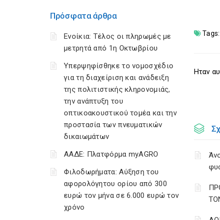
Πρόσφατα άρθρα
Tags:
Ενοίκια: Τέλος οι πληρωμές με
μετρητά από 1η Οκτωβρίου
Υπερψηφίσθηκε το νομοσχέδιο
Ηταν αυ
για τη διαχείριση και ανάδειξη
της πολιτιστικής κληρονομιάς,
την ανάπτυξη του
οπτικοακουστικού τομέα και την
προστασία των πνευματικών
Σ
δικαιωμάτων
ΑΑΔΕ: Πλατφόρμα myAGRO
Άνο
φυ
Φιλοδωρήματα: Αύξηση του
αφορολόγητου ορίου από 300
ΠΡ
ευρώ τον μήνα σε 6.000 ευρώ τον
ΤΟ
χρόνο