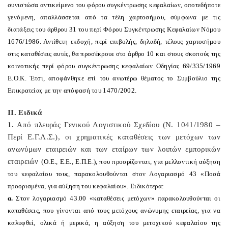
συνιστώσα αντικείμενο του φόρου συγκέντρωσης κεφαλαίων, οποτεδήποτε
γενόμενη, απαλλάσσεται από τα τέλη χαρτοσήμου, σύμφωνα με τις
διατάξεις του άρθρου 31 του περί Φόρου Συγκέντρωσης Κεφαλαίων Νόμου
1676/1986. Αντίθετη εκδοχή, περί επιβολής, δηλαδή, τέλους χαρτοσήμου
στις καταθέσεις αυτές, θα προσέκρουε στο άρθρο 10 και στους σκοπούς της
κοινοτικής περί φόρου συγκέντρωσης κεφαλαίων
O
δηγίας 69/335/1969
Ε.
O
.Κ. Έτσι, αποφάνθηκε επί του ανωτέρω θέματος το Συμβούλιο της
Επικρατείας με την απόφασή του 1470/2002.
ΙΙ. Ειδικά
1.
Από πλευράς Γενικού Λογιστικού Σχεδίου (Ν. 1041/1980 –
Περί Ε.Γ.Λ.Σ.), οι χρηματικές καταθέσεις των μετόχων των
ανωνύμων εταιρειών και των εταίρων των λοιπών εμπορικών
εταιρειών (
O
.Ε., Ε.Ε., Ε.Π.Ε.), που προορίζονται, για μελλοντική αύξηση
του κεφαλαίου τους, παρακολουθούνται στον Λογαριασμό 43 «Ποσά
προορισμένα, για αύξηση του κεφαλαίου». Ειδικότερα:
α.
Στον λογαριασμό 43.00 «καταθέσεις μετόχων» παρακολουθούνται οι
καταθέσεις, που γίνονται από τους μετόχους ανώνυμης εταιρείας, για να
καλυφθεί, ολικά ή μερικά, η αύξηση του μετοχικού κεφαλαίου της