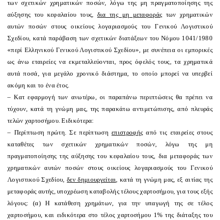
των σχετικών χρηματικών ποσών, λόγω της μη πραγματοποίησης της
αύξησης του κεφαλαίου τους,
δια της μη μεταφοράς
των χρηματικών
αυτών ποσών στους οικείους λογαριασμούς του Γενικού Λογιστικού
Σχεδίου, κατά παράβαση των σχετικών διατάξεων του Νόμου 1041/1980
«περί Ελληνικού Γενικού Λογιστικού Σχεδίου», με συνέπεια οι εμπορικές
ως άνω εταιρείες να εκμεταλλεύονται, προς όφελός τους, τα χρηματικά
αυτά ποσά, για μεγάλο χρονικό διάστημα, το οποίο μπορεί να υπερβεί
ακόμη και το ένα έτος.
– Κατ
εφαρμογή των ανωτέρω, οι παραπάνω περιπτώσεις θα πρέπει να
τύχουν, κατά τη γνώμη μας, της παρακάτω αντιμετώπισης, από πλευράς
τελών χαρτοσήμου. Ειδικότερα:
– Περίπτωση πρώτη. Σε περίπτωση
επιστροφής
από τις εταιρείες στους
καταθέτες των σχετικών χρηματικών ποσών, λόγω της μη
πραγματοποίησης της αύξησης του κεφαλαίου τους, δια μεταφοράς των
χρηματικών αυτών ποσών στους οικείους λογαριασμούς του Γενικού
Λογιστικού Σχεδίου,
δεν δημιουργείται
, κατά τη γνώμη μας, εξ αιτίας της
μεταφοράς αυτής, υποχρέωση καταβολής τέλους χαρτοσήμου, για τους εξής
λόγους: (α) Η κατάθεση χρημάτων, για την υπαγωγή της σε τέλος
χαρτοσήμου, και ειδικότερα στο τέλος χαρτοσήμου 1% της διάταξης του