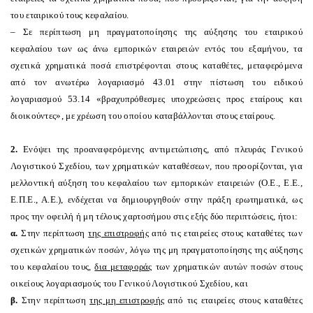
του εταιρικού τους κεφαλαίου.
– Σε περίπτωση μη πραγματοποίησης της αύξησης του εταιρικού
κεφαλαίου των ως άνω εμπορικών εταιρειών εντός του εξαμήνου, τα
σχετικά χρηματικά ποσά επιστρέφονται στους καταθέτες, μεταφερόμενα
από τον ανωτέρω λογαριασμό 43.01 στην πίστωση του ειδικού
λογαριασμού 53.14 «βραχυπρόθεσμες υποχρεώσεις προς εταίρους και
διοικούντες», με χρέωση του οποίου καταβάλλονται στους εταίρους.
2.
Ενόψει της προαναφερόμενης αντιμετώπισης, από πλευράς Γενικού
Λογιστικού Σχεδίου, των χρηματικών καταθέσεων, που προορίζονται, για
μελλοντική αύξηση του κεφαλαίου των εμπορικών εταιρειών (
O
.Ε., Ε.Ε.,
Ε.Π.Ε., Α.Ε.), ενδέχεται να δημιουργηθούν στην πράξη ερωτηματικά, ως
προς την οφειλή ή μη τέλους χαρτοσήμου στις εξής δύο περιπτώσεις, ήτοι:
α.
Στην περίπτωση
της επιστροφής
από τις εταιρείες στους καταθέτες των
σχετικών χρηματικών ποσών, λόγω της μη πραγματοποίησης της αύξησης
του κεφαλαίου τους,
δια μεταφοράς
των χρηματικών αυτών ποσών στους
οικείους λογαριασμούς του Γενικού Λογιστικού Σχεδίου, και
β.
Στην περίπτωση
της μη επιστροφής
από τις εταιρείες στους καταθέτες