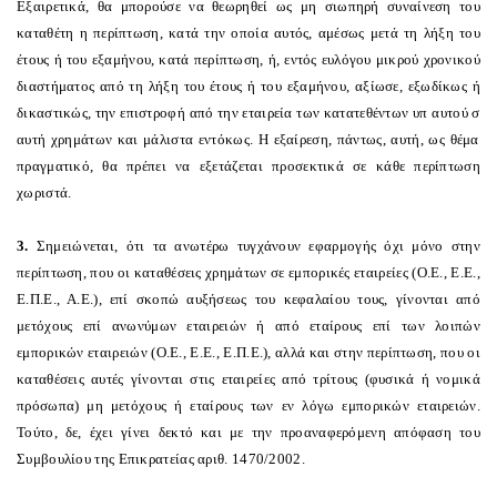
Εξαιρετικά, θα μπορούσε να θεωρηθεί ως μη σιωπηρή συναίνεση του
καταθέτη η περίπτωση, κατά την οποία αυτός, αμέσως μετά τη λήξη του
έτους ή του εξαμήνου, κατά περίπτωση, ή, εντός ευλόγου μικρού χρονικού
διαστήματος από τη λήξη του έτους ή του εξαμήνου, αξίωσε, εξωδίκως ή
δικαστικώς, την επιστροφή από την εταιρεία των κατατεθέντων υπ
αυτού σ
αυτή χρημάτων και μάλιστα εντόκως. Η εξαίρεση, πάντως, αυτή, ως θέμα
πραγματικό, θα πρέπει να εξετάζεται προσεκτικά σε κάθε περίπτωση
χωριστά.
3.
Σημειώνεται, ότι τα ανωτέρω τυγχάνουν εφαρμογής όχι μόνο στην
περίπτωση, που οι καταθέσεις χρημάτων σε εμπορικές εταιρείες (
O
.Ε., Ε.Ε.,
Ε.Π.Ε., Α.Ε.), επί σκοπώ αυξήσεως του κεφαλαίου τους, γίνονται από
μετόχους επί ανωνύμων εταιρειών ή από εταίρους επί των λοιπών
εμπορικών εταιρειών (
O
.Ε., Ε.Ε., Ε.Π.Ε.), αλλά και στην περίπτωση, που οι
καταθέσεις αυτές γίνονται στις εταιρείες από τρίτους (φυσικά ή νομικά
πρόσωπα) μη μετόχους ή εταίρους των εν λόγω εμπορικών εταιρειών.
Τούτο, δε, έχει γίνει δεκτό και με την προαναφερόμενη απόφαση του
Συμβουλίου της Επικρατείας αριθ.
1470/2002.