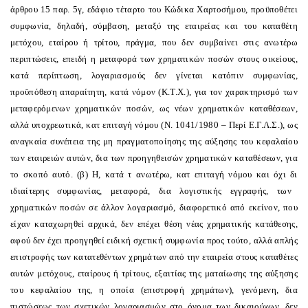
άρθρου 15 παρ. 5γ, εδάφιο τέταρτο του Κώδικα Χαρτοσήμου, προϋποθέτει
συμφωνία, δηλαδή, σύμβαση, μεταξύ της εταιρείας και του καταθέτη
μετόχου, εταίρου ή τρίτου, πράγμα, που δεν συμβαίνει στις ανωτέρω
περιπτώσεις, επειδή η μεταφορά των χρηματικών ποσών στους οικείους,
κατά περίπτωση, λογαριασμούς δεν γίνεται κατόπιν συμφωνίας,
προϋπόθεση απαραίτητη, κατά νόμον (Κ.Τ.Χ.), για τον χαρακτηρισμό των
μεταφερόμενων χρηματικών ποσών, ως νέων χρηματικών καταθέσεων,
αλλά υποχρεωτικά, κατ
επιταγή νόμου (Ν. 1041/1980 – Περί Ε.Γ.Λ.Σ.), ως
αναγκαία συνέπεια της μη πραγματοποίησης της αύξησης του κεφαλαίου
των εταιρειών αυτών, δια των προηγηθεισών χρηματικών καταθέσεων, για
το σκοπό αυτό. (β) Η, κατά τ
ανωτέρω, κατ
επιταγή νόμου και όχι δι
ιδιαίτερης συμφωνίας, μεταφορά, δια λογιστικής εγγραφής, των
χρηματικών ποσών σε άλλον λογαριασμό, διαφορετικό από εκείνον, που
είχαν καταχωρηθεί αρχικά, δεν επέχει θέση νέας χρηματικής κατάθεσης,
αφού δεν έχει προηγηθεί ειδική σχετική συμφωνία προς τούτο, αλλά απλής
επιστροφής των κατατεθέντων χρημάτων από την εταιρεία στους καταθέτες
αυτών μετόχους, εταίρους ή τρίτους, εξαιτίας της ματαίωσης της αύξησης
του κεφαλαίου της, η οποία (επιστροφή χρημάτων), γενόμενη, δια
πιστώσεως των σχετικών λογαριασμών στο όνομα των δικαιούχων, δεν