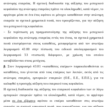
ανώνυμης εταιρείας. Η σχετική διαδικασία της αύξησης του μετοχικού
κεφαλαίου της ανώνυμης εταιρείας πρέπει να ολοκληρωθεί, κατά νόμον, το
αργότερο μέσα σε ένα έτος αφότου οι μέτοχοι καταθέσουν στην ανώνυμη
εταιρεία τα σχετικά χρηματικά ποσά, που προορίζονται, για την αύξηση
του μετοχικού της κεφαλαίου.
– Σε περίπτωση μη πραγματοποίησης της αύξησης του μετοχικού
κεφαλαίου της ανώνυμης εταιρείας εντός του έτους, τα σχετικά χρηματικά
ποσά επιστρέφονται στους καταθέτες, μεταφερόμενα από τον ανωτέρω
λογαριαμσό 43.00 στην πίστωση του ειδικού υπολογαριασμού του
λογαριασμού 53 «πιστωτές διάφοροι», με χρέωση του οποίου
καταβάλλονται στους μετόχους.
β.
Στον λογαριασμό 43.01 «καταθέσεις εταίρων» παρακολουθούνται οι
καταθέσεις, που γίνονται από τους εταίρους των λοιπών, εκτός από τις
ανώνυμες εταιρείες, εμπορικών εταιρειών (
O
.Ε., Ε.Ε., Ε.Π.Ε.), για να
καλυφθεί η προσεχής αύξηση του εταιρικού τους κεφαλαίου.
Η σχετική διαδικασία της αύξησης του εταιρικού κεφαλαίου των εν λόγω
εμπορικών εταιρειών πρέπει να ολοκληρωθεί, κατά νόμον, το αργότερο
μέσα
σε ένα εξάμηνο
αφότου οι εταίροι καταθέσουν στις ανωτέρω
εταιρείες τα σχετικά χρηματικά ποσά, που προορίζονται, για την αύξηση