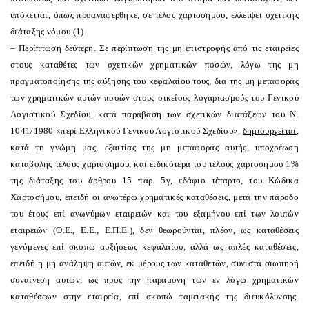
υπόκειται, όπως προαναφέρθηκε, σε τέλος χαρτοσήμου, ελλείψει σχετικής
διάταξης νόμου.(1)
– Περίπτωση δεύτερη. Σε περίπτωση
της μη επιστροφής
από τις εταιρείες
στους καταθέτες των σχετικών χρηματικών ποσών, λόγω της μη
πραγματοποίησης της αύξησης του κεφαλαίου τους, δια της μη μεταφοράς
των χρηματικών αυτών ποσών στους οικείους λογαριασμούς του Γενικού
Λογιστικού Σχεδίου, κατά παράβαση των σχετικών διατάξεων του Ν.
1041/1980 «περί Ελληνικού Γενικού Λογιστικού Σχεδίου»,
δημιουργείται
,
κατά τη γνώμη μας, εξαιτίας της μη μεταφοράς αυτής, υποχρέωση
καταβολής τέλους χαρτοσήμου, και ειδικότερα του τέλους χαρτοσήμου 1%
της διάταξης του άρθρου 15 παρ. 5γ, εδάφιο τέταρτο, του Κώδικα
Χαρτοσήμου, επειδή οι ανωτέρω χρηματικές καταθέσεις, μετά την πάροδο
του έτους επί ανωνύμων εταιρειών και του εξαμήνου επί των λοιπών
εταιρειών (
O
.Ε., Ε.Ε., Ε.Π.Ε.), δεν θεωρούνται, πλέον, ως καταθέσεις
γενόμενες επί σκοπώ αυξήσεως κεφαλαίου, αλλά ως απλές καταθέσεις,
επειδή η μη ανάληψη αυτών, εκ μέρους των καταθετών, συνιστά σιωπηρή
συναίνεση αυτών, ως προς την παραμονή των εν λόγω χρηματικών
καταθέσεων στην εταιρεία, επί σκοπώ ταμειακής της διευκόλυνσης.