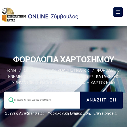
ΦΟΡΟΛΟΓΙΑ ΧΑΡΤΟΣΗΜΟΥ
Home
/
Σύμβουλος
/
ΦΟΡΟΛΟΓΙΣΤΙΚΑ_old
/
ΦΟΡΟΛΟΓΙΚΗ
ΕΝΗΜΕΡΩΣΗ
/
ΦΟΡΟΛΟΓΙΑ ΧΑΡΤΟΣΗΜΟΥ
/
ΚΑΤΑΘΕΣΕΙΣ
ΧΡΗΜΑΤΩΝ ΣΕ ΕΜΠΟΡΙΚΕΣ ΕΠΙΧΕΙΡΗΣΕΙΣ – ΧΑΡΤΟΣΗΜΟ
Συχνές Αναζητήσεις:
Φορολογικη Ενημέρωση
,
Επιχειρήσεις