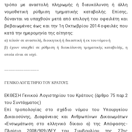
τρόπο με αναστολή πληρωμής ή διευκόλυνση ή άλλη
νομοθετική ρύθμιση τμηματικής καταβολής. Επίσης,
δύνανται να υπαχθούν μετά από επιλογή του οφειλέτη και
βεβαιωμένες έως και την 1η Οκτωβρίου 2014 οφειλές που
κατά την ημερομηνία της αίτησης:
α) τελούν σε αναστολή, διοικητική ή δικαστική ή εκ του νόμου ή
β) έχουν υπαχθεί σε ρύθμιση ή διευκόλυνση τμηματικής καταβολής, η
οποία είναι σε ισχύ.
________________
ΓΕΝΙΚΟ ΛΟΓΙΣΤΗΡΙΟ ΤΟΥ ΚΡΑΤΟΥΣ
ΕΚΘΕΣΗ Γενικού Λογιστηρίου του Κράτους (άρθρο 75 παρ.2
του Συντάγματος)
Επί τροπολογίας στο σχέδιο νόμου του Υπουργείου
Δικαιοσύνης, Διαφάνειας και Ανθρωπίνων Δικαιωμάτων
«Ενσωμάτωση στο ελληνικό δίκαιο α) της Απόφασης-
Πλαίσιο 2008/909/ΔΕΥ του Συμβουλίου της 27ης