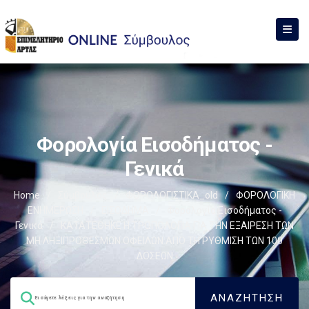
Φορολογία Εισοδήματος -
Γενικά
Home
/
Σύμβουλος
/
ΦΟΡΟΛΟΓΙΣΤΙΚΑ_old
/
ΦΟΡΟΛΟΓΙΚΗ
ΕΝΗΜΕΡΩΣΗ
/
ΕΙΣΟΔΗΜΑ
/
Φορολογία Εισοδήματος -
Γενικά
/
ΚΑΤΑΤΕΘΗΚΕ Η ΤΡΟΠΟΛΟΓΙΑ ΓΙΑ ΤΗΝ ΕΞΑΙΡΕΣΗ ΤΩΝ
ΜΗ ΛΗΞΙΠΡΟΘΕΣΜΩΝ ΟΦΕΙΛΩΝ ΑΠΟ ΤΗ ΡΥΘΜΙΣΗ ΤΩΝ 100
ΔΟΣΕΩΝ