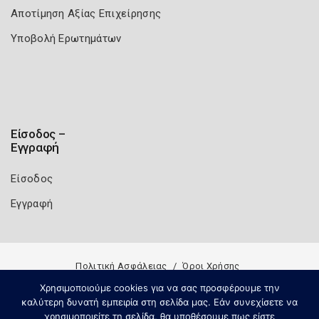
Αποτίμηση Αξίας Επιχείρησης
Υποβολή Ερωτημάτων
Είσοδος –
Εγγραφή
Είσοδος
Εγγραφή
Πολιτική Ασφάλειας
Όροι Χρήσης
Copyright 2026
Knowledge A.E.
Χρησιμοποιούμε cookies για να σας προσφέρουμε την
καλύτερη δυνατή εμπειρία στη σελίδα μας. Εάν συνεχίσετε να
χρησιμοποιείτε τη σελίδα, θα υποθέσουμε πως είστε