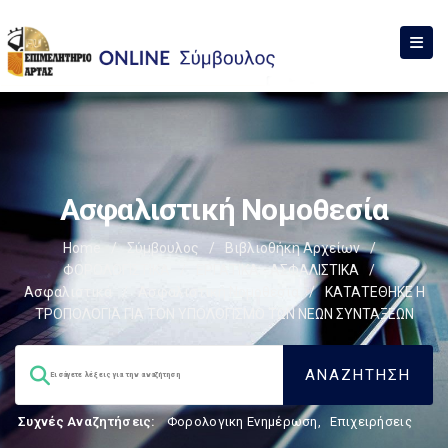
Ασφαλιστική Νομοθεσία
Home
/
Σύμβουλος
/
Βιβλιοθήκη Αρχείων
/
ΦΟΡΟΛΟΓΙΣΤΙΚΑ
/
ΕΡΓΑΤΙΚΑ - ΑΣΦΑΛΙΣΤΙΚΑ
/
Ασφαλιστικά
/
Ασφαλιστική Νομοθεσία
/
ΚΑΤΑΤΕΘΗΚΕ Η
ΤΡΟΠΟΛΟΓΙΑ ΓΙΑ ΤΟΝ ΥΠΟΛΟΓΙΣΜΟ ΤΩΝ ΝΕΩΝ ΣΥΝΤΑΞΕΩΝ
Συχνές Αναζητήσεις:
Φορολογικη Ενημέρωση
,
Επιχειρήσεις