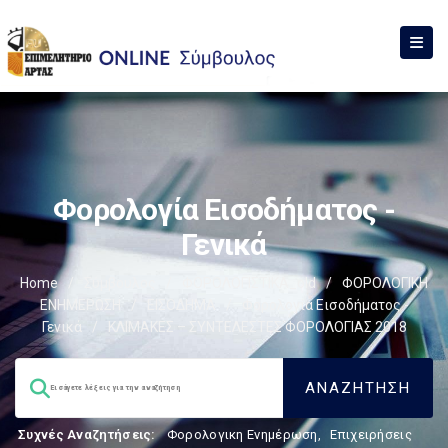
Φορολογία Εισοδήματος -
Γενικά
Home
/
Σύμβουλος
/
ΦΟΡΟΛΟΓΙΣΤΙΚΑ_old
/
ΦΟΡΟΛΟΓΙΚΗ
ΕΝΗΜΕΡΩΣΗ
/
ΕΙΣΟΔΗΜΑ
/
Φορολογία Εισοδήματος -
Γενικά
/
ΚΛΙΜΑΚΕΣ – ΣΥΝΤΕΛΕΣΤΕΣ ΦΟΡΟΛΟΓΙΑΣ 2018
Συχνές Αναζητήσεις:
Φορολογικη Ενημέρωση
,
Επιχειρήσεις