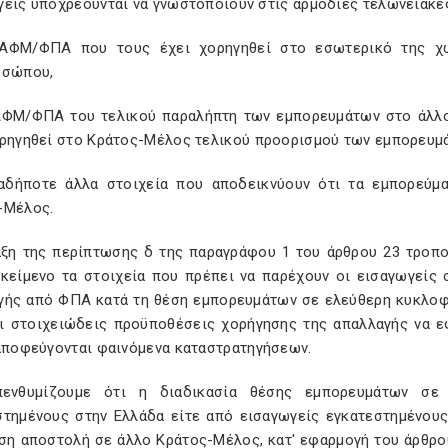
γείς υποχρεούνται να γνωστοποιούν στις αρμόδιες τελωνειακέ
ΑΦΜ/ΦΠΑ που τους έχει χορηγηθεί στο εσωτερικό της 
οσώπου,
ΑΦΜ/ΦΠΑ του τελικού παραλήπτη των εμπορευμάτων στο άλλ
ορηγηθεί στο Κράτος-Μέλος τελικού προορισμού των εμπορευμ
αδήποτε άλλα στοιχεία που αποδεικνύουν ότι τα εμπορεύμ
-Μέλος.
αξη της περίπτωσης δ της παραγράφου 1 του άρθρου 23 τροπο
 κείμενο τα στοιχεία που πρέπει να παρέχουν οι εισαγωγείς 
γής από ΦΠΑ κατά τη θέση εμπορευμάτων σε ελεύθερη κυκλοφ
ι στοιχειώδεις προϋποθέσεις χορήγησης της απαλλαγής να ε
 αποφεύγονται φαινόμενα καταστρατηγήσεων.
ενθυμίζουμε ότι η διαδικασία θέσης εμπορευμάτων σε 
στημένους στην Ελλάδα είτε από εισαγωγείς εγκατεστημένου
εση αποστολή σε άλλο Κράτος-Μέλος, κατ' εφαρμογή του άρθρο