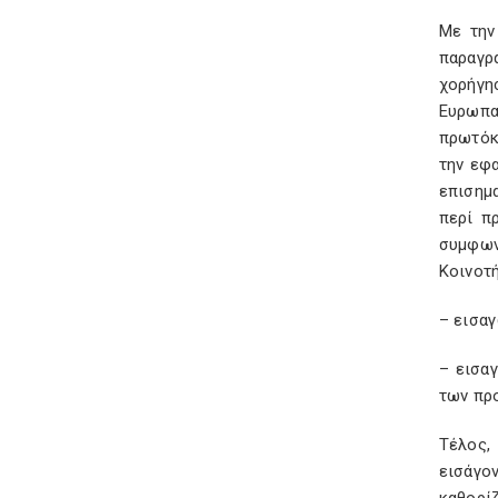
Με την
παραγρ
χορήγη
Ευρωπα
πρωτόκ
την εφ
επισημ
περί π
συμφων
Κοινοτ
– εισα
– εισα
των πρ
Τέλος,
εισάγο