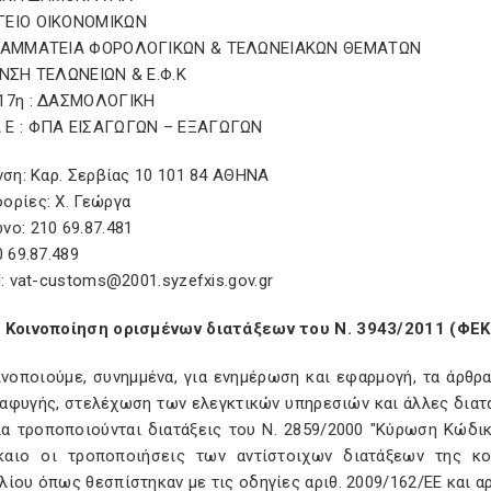
ΓΕΙΟ ΟΙΚΟΝΟΜΙΚΩΝ
ΓΡΑΜΜΑΤΕΙΑ ΦΟΡΟΛΟΓΙΚΩΝ & ΤΕΛΩΝΕΙΑΚΩΝ ΘΕΜΑΤΩΝ
/ΝΣΗ ΤΕΛΩΝΕΙΩΝ & Ε.Φ.Κ
17η : ΔΑΣΜΟΛΟΓΙΚΗ
Ε : ΦΠΑ ΕΙΣΑΓΩΓΩΝ – ΕΞΑΓΩΓΩΝ
νση: Καρ. Σερβίας 10 101 84 ΑΘΗΝΑ
ορίες: Χ. Γεώργα
ο: 210 69.87.481
0 69.87.489
l: vat-customs@2001.syzefxis.gov.gr
 Κοινοποίηση ορισμένων διατάξεων του Ν. 3943/2011 (ΦΕΚ
ινοποιούμε, συνημμένα, για ενημέρωση και εφαρμογή, τα άρθρα
αφυγής, στελέχωση των ελεγκτικών υπηρεσιών και άλλες διατ
ία τροποποιούνται διατάξεις του Ν. 2859/2000 "Κύρωση Κώδ
καιο οι τροποποιήσεις των αντίστοιχων διατάξεων της κο
ίου όπως θεσπίστηκαν με τις οδηγίες αριθ. 2009/162/ΕΕ και α