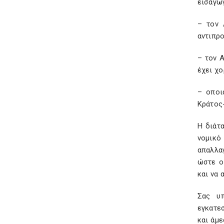
εισαγω
– τον 
αντιπρ
– τον 
έχει χ
– οποι
Κράτος
Η διάτ
νομικό
απαλλα
ώστε ο
και να
Σας υπ
εγκατε
και άμ