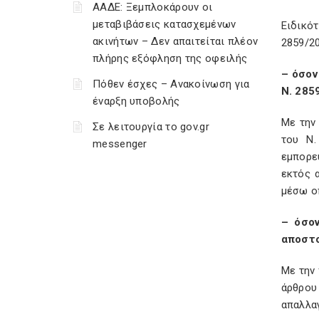
ΑΑΔΕ: Ξεμπλοκάρουν οι
μεταβιβάσεις κατασχεμένων
Ειδικό
ακινήτων – Δεν απαιτείται πλέον
2859/2
πλήρης εξόφληση της οφειλής
– όσον
Πόθεν έσχες – Ανακοίνωση για
Ν. 285
έναρξη υποβολής
Με την
Σε λειτουργία το gov.gr
του Ν.
messenger
εμπορε
εκτός 
μέσω ο
– όσο
αποστο
Με την
άρθρου
απαλλα