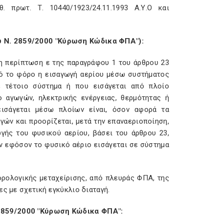
. πρωτ. Τ. 10440/1923/24.11.1993 Α.Υ.Ο και
υ Ν. 2859/2000 "Κύρωση Κώδικα ΦΠΑ"):
 η περίπτωση ε της παραγράφου 1 του άρθρου 23
πό το φόρο η εισαγωγή αερίου μέσω συστήματος
 τέτοιο σύστημα ή που εισάγεται από πλοίο
 αγωγών, ηλεκτρικής ενέργειας, θερμότητας ή
ισάγεται μέσω πλοίων είναι, όσον αφορά τα
γών και προορίζεται, μετά την επαναεριοποίηση,
γής του φυσικού αερίου, βάσει του άρθρου 23,
ν εφόσον το φυσικό αέριο εισάγεται σε σύστημα
ορολογικής μεταχείρισης, από πλευράς ΦΠΑ, της
ες με σχετική εγκύκλιο διαταγή.
 2859/2000 "Κύρωση Κώδικα ΦΠΑ":