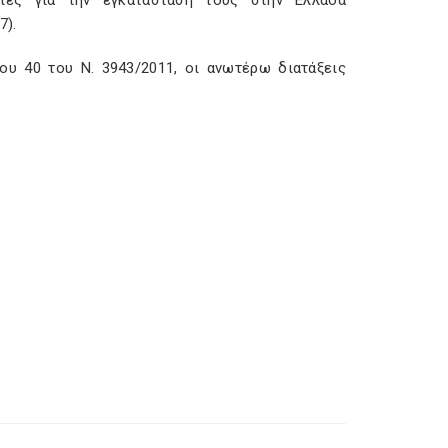
νίες για την εγκατάστασή τους στην Ελλάδα
7).
υ 40 του Ν. 3943/2011, οι ανωτέρω διατάξεις