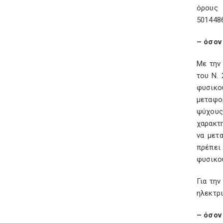
όρους 
5014486
– όσον
Με την
του Ν.
φυσικο
μεταφο
ψύχους
χαρακτη
να μετ
πρέπει
φυσικού
Για τη
ηλεκτρι
– όσον