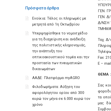
ΥΠΟΥΡ
Πρόσφατα άρθρα
ΓΕΝ. 
ΓΕΝ. Δ
Ενοίκια: Τέλος οι πληρωμές με
Δ/ΝΣΗ 
μετρητά από 1η Οκτωβρίου
ΤΜΗΜΑ 
Υπερψηφίσθηκε το νομοσχέδιο
για τη διαχείριση και ανάδειξη
Ταχ. Δ/
της πολιτιστικής κληρονομιάς,
Πληροφ
την ανάπτυξη του
Τηλέφων
οπτικοακουστικού τομέα και την
Fax: 21
προστασία των πνευματικών
Ε – mai
δικαιωμάτων
ΘΕΜΑ :
ΑΑΔΕ: Πλατφόρμα myAGRO
Σας κο
Φιλοδωρήματα: Αύξηση του
φοροδι
αφορολόγητου ορίου από 300
τα οπο
ευρώ τον μήνα σε 6.000 ευρώ τον
μας δί
χρόνο
Συμβουλ