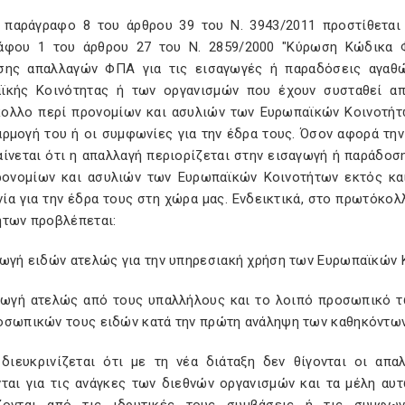
 παράγραφο 8 του άρθρου 39 του Ν. 3943/2011 προστίθετα
άφου 1 του άρθρου 27 του Ν. 2859/2000 "Κύρωση Κώδικα Φ
σης απαλλαγών ΦΠΑ για τις εισαγωγές ή παραδόσεις αγαθώ
ϊκής Κοινότητας ή των οργανισμών που έχουν συσταθεί απ
ολλο περί προνομίων και ασυλιών των Ευρωπαϊκών Κοινοτήτω
αρμογή του ή οι συμφωνίες για την έδρα τους. Όσον αφορά την
αίνεται ότι η απαλλαγή περιορίζεται στην εισαγωγή ή παράδο
ρονομίων και ασυλιών των Ευρωπαϊκών Κοινοτήτων εκτός και
ία για την έδρα τους στη χώρα μας. Ενδεικτικά, στο πρωτόκο
ήτων προβλέπεται:
γωγή ειδών ατελώς για την υπηρεσιακή χρήση των Ευρωπαϊκών Κ
γωγή ατελώς από τους υπαλλήλους και το λοιπό προσωπικό τ
οσωπικών τους ειδών κατά την πρώτη ανάληψη των καθηκόντων 
 διευκρινίζεται ότι με τη νέα διάταξη δεν θίγονται οι απ
νται για τις ανάγκες των διεθνών οργανισμών και τα μέλη αυ