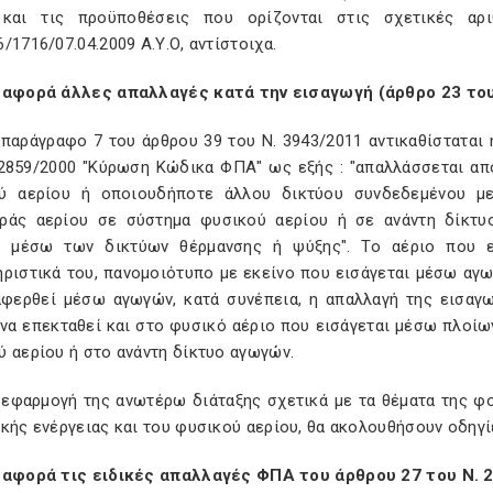
και τις προϋποθέσεις που ορίζονται στις σχετικές αριθ
/1716/07.04.2009 Α.Υ.Ο, αντίστοιχα.
 αφορά άλλες απαλλαγές κατά την εισαγωγή (άρθρο 23 το
 παράγραφο 7 του άρθρου 39 του Ν. 3943/2011 αντικαθίσταται
 2859/2000 "Κύρωση Κώδικα ΦΠΑ" ως εξής : "απαλλάσσεται α
ύ αερίου ή οποιουδήποτε άλλου δικτύου συνδεδεμένου με
ράς αερίου σε σύστημα φυσικού αερίου ή σε ανάντη δίκτυο
 μέσω των δικτύων θέρμανσης ή ψύξης". Το αέριο που ε
ριστικά του, πανομοιότυπο με εκείνο που εισάγεται μέσω αγω
αφερθεί μέσω αγωγών, κατά συνέπεια, η απαλλαγή της εισαγω
 να επεκταθεί και στο φυσικό αέριο που εισάγεται μέσω πλοίω
 αερίου ή στο ανάντη δίκτυο αγωγών.
ν εφαρμογή της ανωτέρω διάταξης σχετικά με τα θέματα της φ
κής ενέργειας και του φυσικού αερίου, θα ακολουθήσουν οδηγί
 αφορά τις ειδικές απαλλαγές ΦΠΑ του άρθρου 27 του Ν.