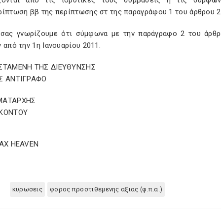
ζονται από τις ιδρυτικές τους συμβάσεις ή τις συμφω
ρίπτωση ββ της περίπτωσης στ της παραγράφου 1 του άρθρου 2
 σας γνωρίζουμε ότι σύμφωνα με την παράγραφο 2 του άρθρο
 από την 1η Ιανουαρίου 2011.
ΣΤΑΜΕΝΗ ΤΗΣ ΔΙΕΥΘΥΝΣΗΣ
Σ ΑΝΤΙΓΡΑΦΟ
ΜΑΤΑΡΧΗΣ
 ΚΟΝΤΟΥ
TAX HEAVEN
κυρωσεις
φορος προστιθεμενης αξιας (φ.π.α.)