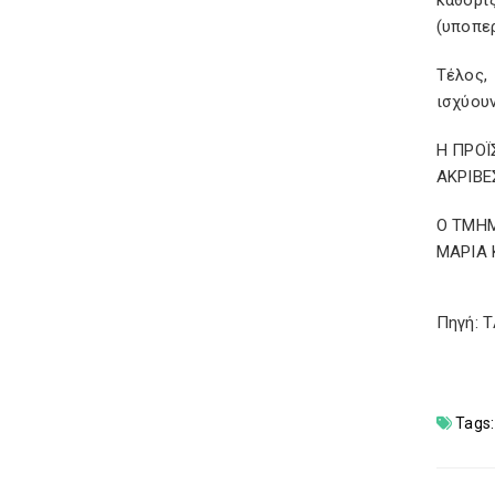
καθορί
(υποπε
Τέλος,
ισχύουν
Η ΠΡΟΪ
ΑΚΡΙΒΕ
Ο ΤΜΗ
ΜΑΡΙΑ
Πηγή: 
Tags: