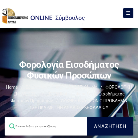
Φορολογία Εισοδήματος
Φυσικών Προσώπων
Home
/
Σύμβουλος
/
ΦΟΡΟΛΟΓΙΣΤΙΚΑ_old
/
ΦΟΡΟΛΟΓΙΚΗ
ΕΝΗΜΕΡΩΣΗ
/
ΕΙΣΟΔΗΜΑ
/
Φορολογία Εισοδήματος
Φυσικών Προσώπων
/
ΛΥΘΗΚΕ ΕΝΑ ΧΡΟΝΙΟ ΠΡΟΒΛΗΜΑ
ΣΧΕΤΙΚΑ ΜΕ ΤΗΝ ΑΝΑΛΩΣΗ ΚΕΦΑΛΑΙΟΥ