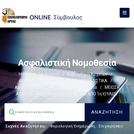
Ασφαλιστική Νομοθεσία
Home
/
Σύμβουλος
/
Βιβλιοθήκη Αρχείων
/
ΦΟΡΟΛΟΓΙΣΤΙΚΑ
/
ΕΡΓΑΤΙΚΑ - ΑΣΦΑΛΙΣΤΙΚΑ
/
Ασφαλιστικά
/
Ασφαλιστική Νομοθεσία
/
ΜΕΙΩΣΗ
ΑΣΦΑΛΙΣΤΙΚΩΝ ΕΙΣΦΟΡΩΝ ΚΑΤΑ 10% ΑΠΟ 1η ΙΟΥΛΙΟΥ
Συχνές Αναζητήσεις:
Φορολογικη Ενημέρωση
,
Επιχειρήσεις