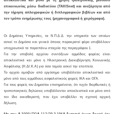
αποκλειστικά και μόνο με τη χρήση ηλεκτρονικής μεθόδου
επικοινωνίας μέσω διαδικτύου (
TAXISnet
) και ανεξάρτητα από
την τήρηση απλογραφικών ή διπλογραφικών βιβλίων και από
τον τρόπο ενημέρωσης τους (μηχανογραφικά ή χειρόγραφα).
Οι Δημόσιες Υπηρεσίες, τα Ν.Π.Δ.Δ. την υπηρεσία των οποίων
ασκεί το Δημόσιο και γενικά όποιος παρακρατεί φόρο υποβάλλουν
υποχρεωτικά τα παραπάνω στοιχεία της παραγράφου 1.
Για την υποβολή αρχείου συντάξεων αρμόδιος φορέας είναι
αποκλειστικά και μόνο η Ηλεκτρονική Διακυβέρνηση Κοινωνικής
Ασφάλισης (Η.ΔΙ.Κ.Α) για όσα ταμεία ασκεί την εποπτεία.
Το αρχείο αμοιβών από εργόσημο υποβάλλεται αποκλειστικά και
μόνο από τους αρμόδιους ασφαλιστικούς φορείς ΙΚΑ και ΟΓΑ.
Για τους φορείς του Δημοσίου επισημαίνεται, ότι τυχόν διορθωτικές ή
τροποποιητικές δηλώσεις υποβάλλονται αποκλειστικά και μόνο από
τον ίδιο εκκαθαριστή, που έχει υποβάλλει τη σχετική αρχική
δήλωση.