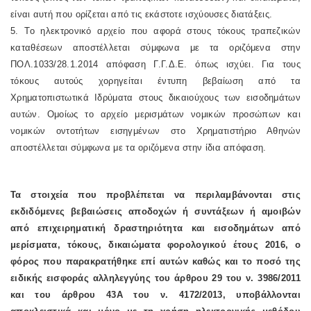
είναι αυτή που ορίζεται από τις εκάστοτε ισχύουσες διατάξεις.
5. Το ηλεκτρονικό αρχείο που αφορά στους τόκους τραπεζικών
καταθέσεων αποστέλλεται σύμφωνα με τα οριζόμενα στην
ΠΟΛ.1033/28.1.2014 απόφαση Γ.Γ.Δ.Ε. όπως ισχύει. Για τους
τόκους αυτούς χορηγείται έντυπη βεβαίωση από τα
Χρηματοπιστωτικά Ιδρύματα στους δικαιούχους των εισοδημάτων
αυτών. Ομοίως το αρχείο μερισμάτων νομικών προσώπων και
νομικών οντοτήτων εισηγμένων στο Χρηματιστήριο Αθηνών
αποστέλλεται σύμφωνα με τα οριζόμενα στην ίδια απόφαση.
Τα στοιχεία που προβλέπεται να περιλαμβάνονται στις
εκδιδόμενες βεβαιώσεις αποδοχών ή συντάξεων ή αμοιβών
από επιχειρηματική δραστηριότητα και εισοδημάτων από
μερίσματα, τόκους, δικαιώματα φορολογικού έτους 2016, ο
φόρος που παρακρατήθηκε επί αυτών καθώς και το ποσό της
ειδικής εισφοράς αλληλεγγύης του άρθρου 29 του ν. 3986/2011
και του άρθρου 43Α του ν. 4172/2013, υποβάλλονται