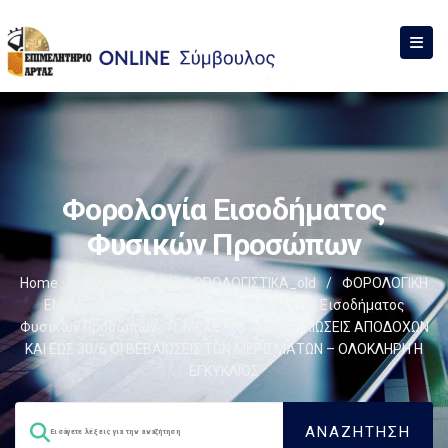
Φορολογία Εισοδήματος
Φυσικών Προσώπων
Home
/
Σύμβουλος
/
ΦΟΡΟΛΟΓΙΣΤΙΚΑ_old
/
ΦΟΡΟΛΟΓΙΚΗ
ΕΝΗΜΕΡΩΣΗ
/
ΕΙΣΟΔΗΜΑ
/
Φορολογία Εισοδήματος
Φυσικών Προσώπων
/
ΜΕΧΡΙ 31/3 ΟΙ ΒΕΒΑΙΩΣΕΙΣ ΑΠΟΔΟΧΩΝ
ΚΑΙ ΕΩΣ 30/6 ΟΙ ΒΕΒΑΙΩΣΕΙΣ ΤΩΝ ΜΕΡΙΣΜΑΤΩΝ – ΟΛΟΚΛΗΡΗ Η
ΕΓΚΥΚΛΙΟΣ