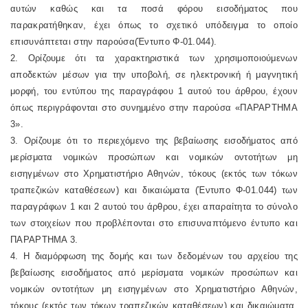
αυτών καθώς και τα ποσά φόρου εισοδήματος που
παρακρατήθηκαν, έχει όπως το σχετικό υπόδειγμα το οποίο
επισυνάπτεται στην παρούσα(Έντυπο Φ-01.044).
2. Ορίζουμε ότι τα χαρακτηριστικά των χρησιμοποιούμενων
αποδεκτών μέσων για την υποβολή, σε ηλεκτρονική ή μαγνητική
μορφή, του εντύπου της παραγράφου 1 αυτού του άρθρου, έχουν
όπως περιγράφονται στο συνημμένο στην παρούσα «ΠΑΡΑΡΤΗΜΑ
3».
3. Ορίζουμε ότι το περιεχόμενο της βεβαίωσης εισοδήματος από
μερίσματα νομικών προσώπων και νομικών οντοτήτων μη
εισηγμένων στο Χρηματιστήριο Αθηνών, τόκους (εκτός των τόκων
τραπεζικών καταθέσεων) και δικαιώματα (Έντυπο Φ-01.044) των
παραγράφων 1 και 2 αυτού του άρθρου, έχει απαραίτητα το σύνολο
των στοιχείων που προβλέπονται στο επισυναπτόμενο έντυπο και
ΠΑΡΑΡΤΗΜΑ 3.
4. Η διαμόρφωση της δομής και των δεδομένων του αρχείου της
βεβαίωσης εισοδήματος από μερίσματα νομικών προσώπων και
νομικών οντοτήτων μη εισηγμένων στο Χρηματιστήριο Αθηνών,
τόκους (εκτός των τόκων τραπεζικών καταθέσεων) και δικαιώματα,