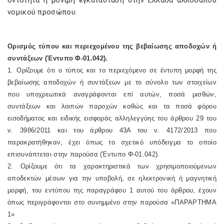
οντότητα ή μόνιμη εγκατάσταση στην Ελλάδα αλλοδαπού
νομικού προσώπου.
Ορισμός τύπου και περιεχομένου της βεβαίωσης αποδοχών ή
συντάξεων (Έντυπο Φ-01.042).
1. Ορίζουμε ότι ο τύπος και το περιεχόμενο σε έντυπη μορφή της
βεβαίωσης αποδοχών ή συντάξεων με το σύνολο των στοιχείων
που υποχρεωτικά αναγράφονται επί αυτών, ποσά μισθών,
συντάξεων και λοιπών παροχών καθώς και τα ποσά φόρου
εισοδήματος και ειδικής εισφοράς αλληλεγγύης του άρθρου 29 του
ν. 3986/2011 και του άρθρου 43Α του ν. 4172/2013 που
παρακρατήθηκαν, έχει όπως το σχετικό υπόδειγμα το οποίο
επισυνάπτεται στην παρούσα (Έντυπο Φ-01.042).
2. Ορίζουμε ότι τα χαρακτηριστικά των χρησιμοποιούμενων
αποδεκτών μέσων για την υποβολή, σε ηλεκτρονική ή μαγνητική
μορφή, του εντύπου της παραγράφου 1 αυτού του άρθρου, έχουν
όπως περιγράφονται στο συνημμένο στην παρούσα «ΠΑΡΑΡΤΗΜΑ
1»