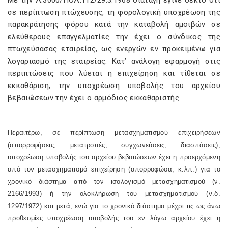
Με την Λ.3000/ΠΟΛ.112/29.3.1968 διαταγή έγινε δεκτό ότι
σε περίπτωση πτώχευσης, τη φορολογική υποχρέωση της
παρακράτησης φόρου κατά την καταβολή αμοιβών σε
ελεύθερους επαγγελματίες την έχει ο σύνδικος της
πτωχεύσασας εταιρείας, ως ενεργών εν προκειμένω για
λογαριασμό της εταιρείας. Κατ’ ανάλογη εφαρμογή στις
περιπτώσεις που λύεται η επιχείρηση και τίθεται σε
εκκαθάριση, την υποχρέωση υποβολής του αρχείου
βεβαιώσεων την έχει ο αρμόδιος εκκαθαριστής.
Περαιτέρω, σε περίπτωση μετασχηματισμού επιχειρήσεων
(απορροφήσεις, μετατροπές, συγχωνεύσεις, διασπάσεις),
υποχρέωση υποβολής του αρχείου βεβαιώσεων έχει η προερχόμενη
από τον μετασχηματισμό επιχείρηση (απορροφώσα, κ.λπ.) για το
χρονικό διάστημα από τον ισολογισμό μετασχηματισμού (ν.
2166/1993) ή την ολοκλήρωση του μετασχηματισμού (ν.δ.
1297/1972) και μετά, ενώ για το χρονικό διάστημα μέχρι τις ως άνω
προθεσμίες υποχρέωση υποβολής του εν λόγω αρχείου έχει η