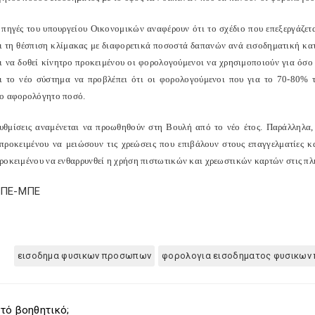
 πηγές του υπουργείου Οικονομικών αναφέρουν ότι το σχέδιο που επεξεργάζ
ι τη θέσπιση κλίμακας με διαφορετικά ποσοστά δαπανών ανά εισοδηματική κατ
αι να δοθεί κίνητρο προκειμένου οι φορολογούμενοι να χρησιμοποιούν για όσο τ
αι το νέο σύστημα να προβλέπει ότι οι φορολογούμενοι που για το 70-80% 
ο αφορολόγητο ποσό.
ρυθμίσεις αναμένεται να προωθηθούν στη Βουλή από το νέο έτος. Παράλληλα,
 προκειμένου να μειώσουν τις χρεώσεις που επιβάλουν στους επαγγελματίες 
ροκειμένου να ενθαρρυνθεί η χρήση πιστωτικών και χρεωστικών καρτών στις πλ
ΑΠΕ-ΜΠΕ
εισοδημα φυσικων προσωπων
φορολογια εισοδηματος φυσικω
τό βοηθητικό;