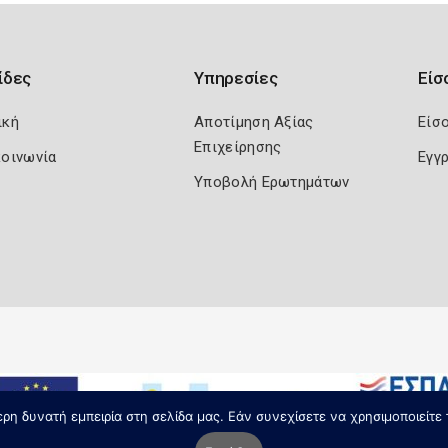
ίδες
Υπηρεσίες
Είσ
ική
Αποτίμηση Αξίας
Είσ
Επιχείρησης
κοινωνία
Εγγ
Υποβολή Ερωτημάτων
η δυνατή εμπειρία στη σελίδα μας. Εάν συνεχίσετε να χρησιμοποιείτε 