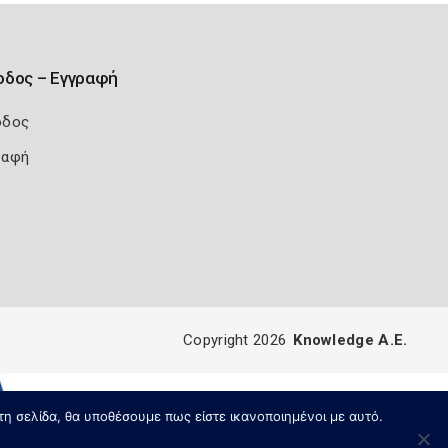
οδος – Εγγραφή
οδος
ραφή
Copyright 2026
Knowledge A.E.
τη σελίδα, θα υποθέσουμε πως είστε ικανοποιημένοι με αυτό.