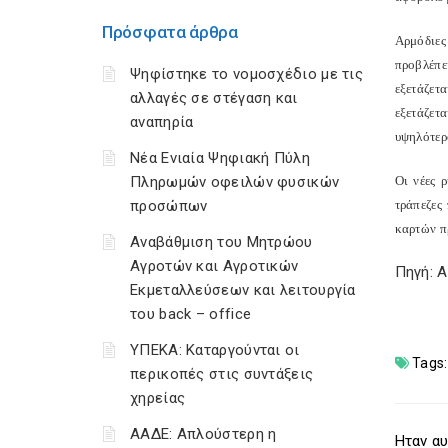
Πρόσφατα άρθρα
Αρμόδιες
προβλέπε
Ψηφίστηκε το νομοσχέδιο με τις
εξετάζετ
αλλαγές σε στέγαση και
εξετάζετ
αναπηρία
υψηλότερ
Νέα Ενιαία Ψηφιακή Πύλη
Πληρωμών οφειλών φυσικών
Οι νέες 
προσώπων
τράπεζες
καρτών π
Αναβάθμιση του Μητρώου
Αγροτών και Αγροτικών
Πηγή: 
Εκμεταλλεύσεων και λειτουργία
του back – office
ΥΠΕΚΑ: Καταργούνται οι
Tags:
περικοπές στις συντάξεις
χηρείας
ΑΑΔΕ: Απλούστερη η
Ηταν αυ