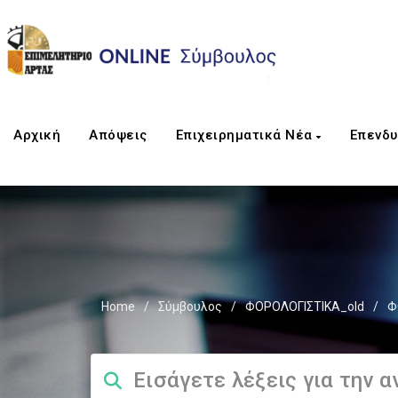
Αρχική
Απόψεις
Επιχειρηματικά Νέα
Επενδυ
Home
/
Σύμβουλος
/
ΦΟΡΟΛΟΓΙΣΤΙΚΑ_old
/
Φ