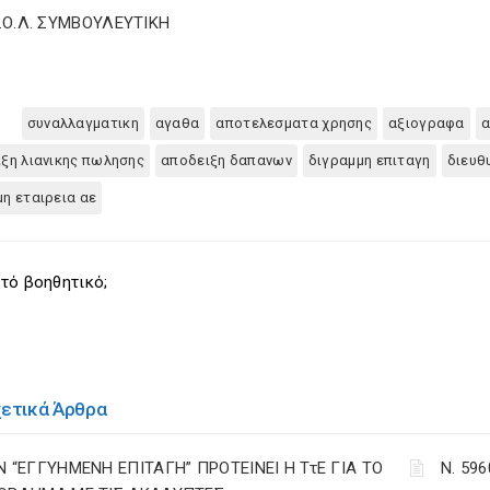
Σ.Ο.Λ. ΣΥΜΒΟΥΛΕΥΤΙΚΗ
συναλλαγματικη
αγαθα
αποτελεσματα χρησης
αξιογραφα
α
ξη λιανικης πωλησης
αποδειξη δαπανων
διγραμμη επιταγη
διευθ
η εταιρεια αε
τό βοηθητικό;
χετικά Άρθρα
Ν “ΕΓΓΥΗΜΕΝΗ ΕΠΙΤΑΓΗ” ΠΡΟΤΕΙΝΕΙ Η ΤτΕ ΓΙΑ ΤΟ
Ν. 59