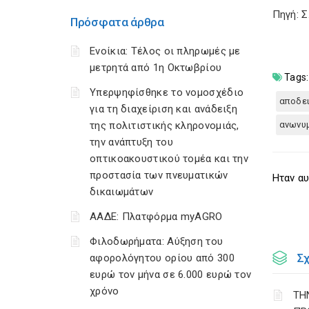
Πηγή: 
Πρόσφατα άρθρα
Ενοίκια: Τέλος οι πληρωμές με
μετρητά από 1η Οκτωβρίου
Tags:
Υπερψηφίσθηκε το νομοσχέδιο
αποδει
για τη διαχείριση και ανάδειξη
της πολιτιστικής κληρονομιάς,
ανωνυμ
την ανάπτυξη του
οπτικοακουστικού τομέα και την
προστασία των πνευματικών
Ηταν αυ
δικαιωμάτων
ΑΑΔΕ: Πλατφόρμα myAGRO
Φιλοδωρήματα: Αύξηση του
Σ
αφορολόγητου ορίου από 300
ευρώ τον μήνα σε 6.000 ευρώ τον
χρόνο
ΤΗ