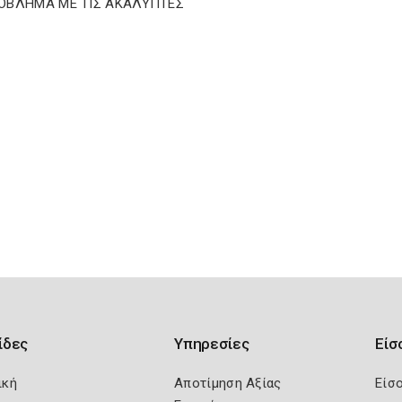
ΟΒΛΗΜΑ ΜΕ ΤΙΣ ΑΚΑΛΥΠΤΕΣ
ίδες
Υπηρεσίες
Είσ
ική
Αποτίμηση Αξίας
Είσ