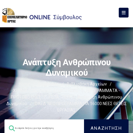
Ανάπτυξη Ανθρώπινου
Δυναμικού
Home
/
Σύμβουλος
/
Βιβλιοθήκη Αρχείων
/
ΧΡΗΜΑΤΟΔΟΤΗΣΕΙΣ-ΕΠΙΔΟΤΗΣΕΙΣ
/
ΠΡΟΓΡΑΜΜΑΤΑ -
ΠΡΩΤΟΒΟΥΛΙΕΣ
/
ΕΣΠΑ - ΠΕΠ
/
Ανάπτυξη Ανθρώπινου
Δυναμικού
/
ΟΑΕΔ: ΝΕΟ ΠΡΟΓΡΑΜΜΑ ΓΙΑ 16000 ΝΕΕΣ ΘΕΣΕΙΣ
ΕΡΓΑΣΙΑΣ