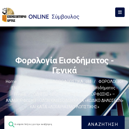
Φορολογία Εισοδήματος -
Γενικά
Home
/
Σύμβουλος
/
ΦΟΡΟΛΟΓΙΣΤΙΚΑ_old
/
ΦΟΡΟΛΟΓΙΚΗ
ΕΝΗΜΕΡΩΣΗ
/
ΕΙΣΟΔΗΜΑ
/
Φορολογία Εισοδήματος -
Γενικά
/
ΟΔΗΓΟΣ «ΦΟΡΟΛΟΓΙΚΗΣ ΑΝΑΜΟΡΦΩΣΗΣ» –
ΑΝΑΜΟΡΦΩΣΗ ΕΞΟΔΩΝ ΚΑΙ ΕΣΟΔΩΝ ΚΑΤΑ «ΚΩΔΙΚΟ ΔΗΛΩΣΕΩΝ»
ΚΑΙ ΚΑΤΑ «ΛΟΓΑΡΙΑΣΜΟ ΛΟΓΙΣΤΙΚΗΣ»