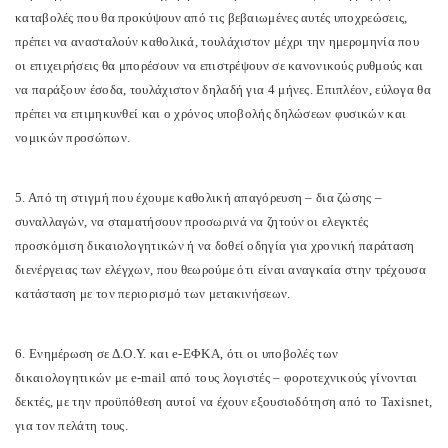
καταβολές που θα προκύψουν από τις βεβαιωμένες αυτές υποχρεώσεις,
πρέπει να ανασταλούν καθολικά, τουλάχιστον μέχρι την ημερομηνία που
οι επιχειρήσεις θα μπορέσουν να επιστρέψουν σε κανονικούς ρυθμούς και
να παράξουν έσοδα, τουλάχιστον δηλαδή για 4 μήνες. Επιπλέον, εύλογα θα
πρέπει να επιμηκυνθεί και ο χρόνος υποβολής δηλώσεων φυσικών και
νομικών προσώπων.
5. Από τη στιγμή που έχουμε καθολική απαγόρευση – δια ζώσης –
συναλλαγών, να σταματήσουν προσωρινά να ζητούν οι ελεγκτές
προσκόμιση δικαιολογητικών ή να δοθεί οδηγία για χρονική παράταση
διενέργειας των ελέγχων, που θεωρούμε ότι είναι αναγκαία στην τρέχουσα
κατάσταση με τον περιορισμό των μετακινήσεων.
6. Ενημέρωση σε Δ.Ο.Υ. και e-ΕΦΚΑ, ότι οι υποβολές των
δικαιολογητικών με e-mail από τους λογιστές – φοροτεχνικούς γίνονται
δεκτές, με την προϋπόθεση αυτοί να έχουν εξουσιοδότηση από το Taxisnet,
για τον πελάτη τους.