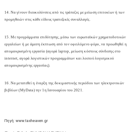
14. Να γίνουν διευκολύνσεις από τις τράπεζες με μείωση επιτοκίων ή των
προμηθειών στις κάθε είδους τραπεζικές συναλλαγές.
15. Με προγράμματα επιδότησης, μέσω των ευρωπαϊκών χρηματοδοτικών
εργαλείων ή με άμεση έκπτωση από τον οφειλόμενο φόρο, να προωθηθεί η
απομακρυσμένη εργασία (αγορά laptop, μείωση κόστους σύνδεσης στο
internet, αγορά λογιστικών προγραμμάτων και λοιπού λογισμικού
απομακρυσμένης εργασίας).
16. Να μετατεθεί η έναρξη της δοκιμαστικής περιόδου των ηλεκτρονικών
βιβλίων (MyData) την 1η Ιανουαρίου του 2021.
Πηγή: www.taxheaven.gr