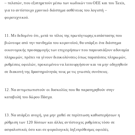
– πελατών, που εξυπηρετούν μέσω των κωδικών του ΟΕΕ και του Taxis,
για το αντίστοιχο χρονικό διάστημα ασθένειας του λογιστή –
φοροτεχνικού.
11. Με δεδομένο ότι, μετά το τέλος της πρωτόγνωρης κατάστασης που
βιώνουμε από την πανδημία του κορονοϊού, θα υπάρξει ένα διάστημα
οικονομικής προσαρμογής των επιχειρήσεων που παρουσιάζουν αδυναμία
πληρωμών, πρέπει να γίνουν διευκολύνσεις όπως παρατάσεις πληρωμών,
ρυθμίσεις οφειλών, προκειμένου να λειτουργήσουν και να μην οδηγηθούν
σε διακοπή της δραστηριότητάς τους με τις γνωστές συνέπειες.
12. Να αντιμετωπιστούν οι δυσκολίες που θα παρατηρηθούν στην
καταβολή του δώρου Πάσχα.
13. Να υπάρξει ανοχή, για μην χαθεί σε περίπτωση καθυστερήσεων η
ρύθμιση των 120 δόσεων και άλλες αντίστοιχες ρυθμίσεις τόσο σε
ασφαλιστικές όσο και σε φορολογικές ληξιπρόθεσμες οφειλές.