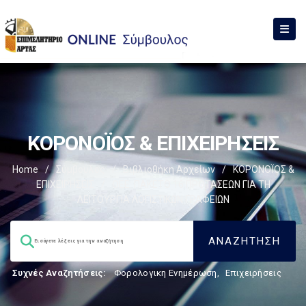
ΚΟΡΟΝΟΪΟΣ & ΕΠΙΧΕΙΡΗΣΕΙΣ
Home
/
Σύμβουλος
/
Βιβλιοθήκη Αρχείων
/
ΚΟΡΟΝΟΪΟΣ &
ΕΠΙΧΕΙΡΗΣΕΙΣ
/
ΟΕΕ: ΠΑΚΕΤΟ 16 ΠΡΟΤΑΣΕΩΝ ΓΙΑ ΤΗ
ΛΕΙΤΟΥΡΓΙΑ ΛΟΓΙΣΤΙΚΩΝ ΓΡΑΦΕΙΩΝ
Συχνές Αναζητήσεις:
Φορολογικη Ενημέρωση
,
Επιχειρήσεις