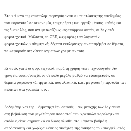
Στο κείμενο της επιστολής, περιγράφονται οι επιπτώσεις της πανδημίας
του κορονοϊού σε οικονομία, επιχειρήσεις και εργαζομένους, καθώς και
τις δυσκολίες, που αντιμετωπίζουν, ως απόρροια αυτών, οι λογιστές –
φοροτεχνικοί. Μάλιστα, το ΟΕΕ, ως φορέας των λογιστών –
φοροτεχνικών, καθημερινά, δέχεται εκκλήσεις για να παρέμβει σε θέματα,
που αφορούν στην λειτουργία των γραφείων τους.
Κι αυτό, γιατί οι φοροτεχνικοί, παρά τη χρήση νέων τεχνολογιών στα
γραφεία τους, συνεχίζουν σε πολύ μεγάλο βαθμό να εξυπηρετούν, σε
θέματα φορολογικά, εργατικά, ασφαλιστικά, κ.α., με φυσική παρουσία των
πελατών στα γραφεία τους .
Δεδομένης και της – έμμεσης πλην σαφούς – συμμετοχής των λογιστών
στη βεβαίωση του μεγαλύτερου ποσοστού των κρατικών φορολογικών
εσόδων, είναι σημαντικό να διασφαλισθεί στο μέγιστο βαθμό η
απρόσκοπτη και χωρίς συνέπειες συνέχιση της άσκησης του επαγγέλματός