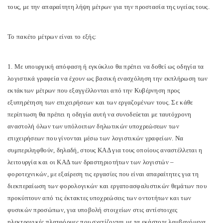
τους, με την απαραίτητη λήψη μέτρων για την προστασία της υγείας τους.
Το πακέτο μέτρων είναι το εξής:
1. Με υπουργική απόφαση ή εγκύκλιο θα πρέπει να δοθεί ως οδηγία τα
λογιστικά γραφεία να έχουν ως βασική ενασχόληση την εκπλήρωση των
εκτάκτων μέτρων που εξαγγέλλονται από την Κυβέρνηση προς
εξυπηρέτηση των επιχειρήσεων και των εργαζομένων τους. Σε κάθε
περίπτωση θα πρέπει η οδηγία αυτή να συνοδεύεται με ταυτόχρονη
αναστολή όλων των υπόλοιπων δηλωτικών υποχρεώσεων των
επιχειρήσεων που γίνονται μέσω των λογιστικών γραφείων. Να
συμπεριληφθούν, δηλαδή, στους ΚΑΔ για τους οποίους αναστέλλεται η
λειτουργία και οι ΚΑΔ των δραστηριοτήτων των λογιστών –
φοροτεχνικών, με εξαίρεση τις εργασίες που είναι απαραίτητες για τη
διεκπεραίωση των φορολογικών και εργατοασφαλιστικών θεμάτων που
προκύπτουν από τις έκτακτες υποχρεώσεις των οντοτήτων και των
φυσικών προσώπων, για υποβολή στοιχείων στις αντίστοιχες
ηλεκτρονικές πλατφόρμες που σχετίζονται με τα εκάστοτε λαμβανόμενα