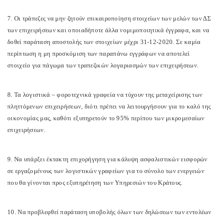
7. Οι τράπεζες να μην ζητούν επικαιροποίηση στοιχείων των μελών των ΔΣ
των επιχειρήσεων και οποιαδήποτε άλλα νομιμοποιητικά έγγραφα, και να
δοθεί παράταση αποστολής των στοιχείων μέχρι 31-12-2020. Σε καμία
περίπτωση η μη προσκόμιση των παραπάνω εγγράφων να αποτελεί
στοιχείο για πάγωμα των τραπεζικών λογαριασμών των επιχειρήσεων.
8. Τα λογιστικά – φοροτεχνικά γραφεία να τύχουν της μεταχείρισης των
πληττόμενων επιχειρήσεων, διότι πρέπει να λειτουργήσουν για το καλό της
οικονομίας μας, καθότι εξυπηρετούν το 95% περίπου των μικρομεσαίων
επιχειρήσεων.
9. Να υπάρξει έκτακτη επιχορήγηση για κάλυψη ασφαλιστικών εισφορών
σε εργαζομένους των λογιστικών γραφείων για το σύνολο των ενεργειών
που θα γίνονται προς εξυπηρέτηση των Υπηρεσιών του Κράτους.
10. Να προβλεφθεί παράταση υποβολής όλων των δηλώσεων των εντολέων