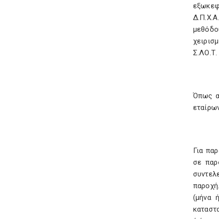
εξωκεφ
Δ.Π.Χ.
μεθόδο
χειρισμ
Σ.ΛΟ.Τ.
Όπως α
εταίρων
Για πα
σε παρ
συντελ
παροχή
(μήνα 
καταστα