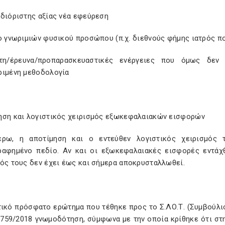
σδιόριστης αξίας νέα εφεύρεση
ο γνωριμιών φυσικού προσώπου (π.χ. διεθνούς φήμης ιατρός π
τη/έρευνα/προπαρασκευαστικές ενέργειες που όμως δεν 
ριμένη μεθοδολογία
ηση και λογιστικός χειρισμός εξωκεφαλαιακών εισφορών
έρω, η αποτίμηση και ο εντεύθεν λογιστικός χειρισμό
ραφημένο πεδίο. Αν και οι εξωκεφαλαιακές εισφορές εντάχθ
μός τους δεν έχει έως και σήμερα αποκρυσταλλωθεί.
ικό πρόσφατο ερώτημα που τέθηκε προς το Σ.ΛΟ.Τ. (Συμβούλιο
1759/2018 γνωμοδότηση, σύμφωνα με την οποία κρίθηκε ότι στ