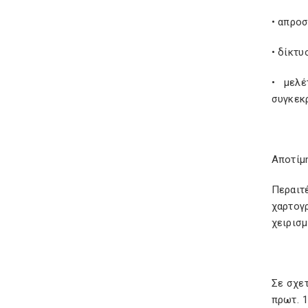
• απρο
• δίκτυ
• μελέ
συγκεκ
Αποτίμ
Περαιτ
χαρτογ
χειρισ
Σε σχετ
πρωτ. 