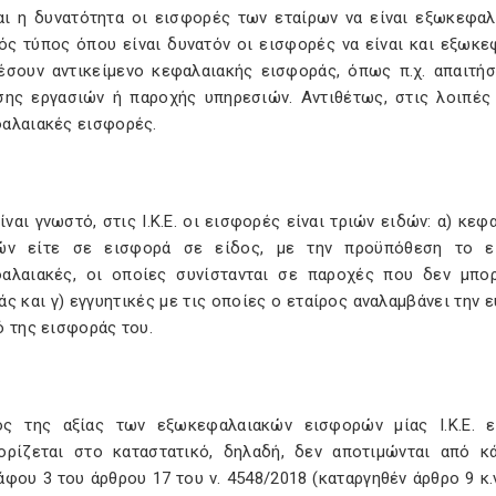
αι η δυνατότητα οι εισφορές των εταίρων να είναι εξωκεφαλαι
κός τύπος όπου είναι δυνατόν οι εισφορές να είναι και εξωκ
έσουν αντικείμενο κεφαλαιακής εισφοράς, όπως π.χ. απαιτ
σης εργασιών ή παροχής υπηρεσιών. Αντιθέτως, στις λοιπές 
αλαιακές εισφορές.
ναι γνωστό, στις Ι.Κ.Ε. οι εισφορές είναι τριών ειδών: α) κεφ
ών είτε σε εισφορά σε είδος, με την προϋπόθεση το ει
αλαιακές, οι οποίες συνίστανται σε παροχές που δεν μπο
ς και γ) εγγυητικές με τις οποίες ο εταίρος αναλαμβάνει την 
ό της εισφοράς του.
ς της αξίας των εξωκεφαλαιακών εισφορών μίας Ι.Κ.Ε. ε
ορίζεται στο καταστατικό, δηλαδή, δεν αποτιμώνται από κά
φου 3 του άρθρου 17 του ν. 4548/2018 (καταργηθέν άρθρο 9 κ.