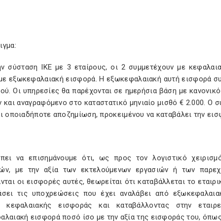
ιγμα:
ην σύσταση ΙΚΕ με 3 εταίρους, οι 2 συμμετέχουν με κεφαλαι
 με εξωκεφαλαιακή εισφορά. Η εξωκεφαλαιακή αυτή εισφορά σ
κού. Οι υπηρεσίες θα παρέχονται σε ημερήσια βάση με κανονι
 και αναγραφόμενο στο καταστατικό μηνιαίο μισθό € 2.000. Ο 
ι οποιαδήποτε αποζημίωση, προκειμένου να καταβάλει την εισφο
πει να επισημάνουμε ότι, ως προς τον λογιστικό χειρισ
ών, με την αξία των εκτελούμενων εργασιών ή των παρεχ
νται οι εισφορές αυτές, θεωρείται ότι καταβάλλεται το εταιρι
άσει τις υποχρεώσεις που έχει αναλάβει από εξωκεφαλαια
α κεφαλαιακής εισφοράς και καταβάλλοντας στην εται
αλαιακή εισφορά ποσό ίσο με την αξία της εισφοράς του, όπω