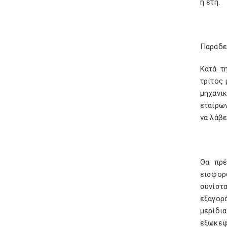
ή έτη.
Παράδε
Κατά τ
τρίτος
μηχανι
εταίρων
να λάβε
Θα πρέ
εισφορ
συνίστα
εξαγορ
μερίδι
εξωκεφ