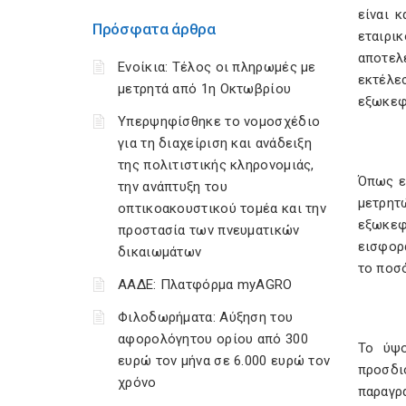
είναι κ
Πρόσφατα άρθρα
εταιρι
αποτελ
Ενοίκια: Τέλος οι πληρωμές με
εκτέλε
μετρητά από 1η Οκτωβρίου
εξωκεφ
Υπερψηφίσθηκε το νομοσχέδιο
για τη διαχείριση και ανάδειξη
της πολιτιστικής κληρονομιάς,
Όπως εί
την ανάπτυξη του
μετρητ
οπτικοακουστικού τομέα και την
εξωκεφ
προστασία των πνευματικών
εισφορά
δικαιωμάτων
το ποσ
ΑΑΔΕ: Πλατφόρμα myAGRO
Φιλοδωρήματα: Αύξηση του
αφορολόγητου ορίου από 300
Το ύψο
ευρώ τον μήνα σε 6.000 ευρώ τον
προσδι
χρόνο
παραγρά