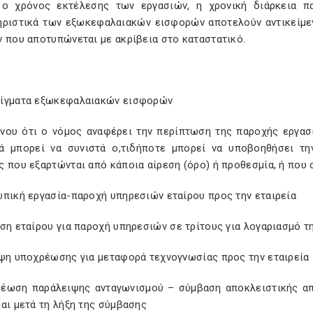
 ο χρόνος εκτέλεσης των εργασιών, η χρονική διάρκεια π
ηριστικά των εξωκεφαλαιακών εισφορών αποτελούν αντικείμε
 που αποτυπώνεται με ακρίβεια στο καταστατικό.
ίγματα εξωκεφαλαιακών εισφορών
νου ότι ο νόμος αναφέρει την περίπτωση της παροχής εργασ
ά μπορεί να συνιστά ο,τιδήποτε μπορεί να υποβοηθήσει τη
 που εξαρτώνται από κάποια αίρεση (όρο) ή προθεσμία, ή που 
ωπική εργασία-παροχή υπηρεσιών εταίρου προς την εταιρεία
ση εταίρου για παροχή υπηρεσιών σε τρίτους για λογαριασμό τ
ηψη υποχρέωσης για μεταφορά τεχνογνωσίας προς την εταιρεία
ρέωση παράλειψης ανταγωνισμού – σύμβαση αποκλειστικής α
αι μετά τη λήξη της σύμβασης