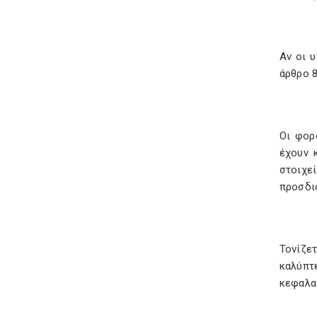
Αν οι 
άρθρο 8
Οι φορ
έχουν 
στοιχε
προσδιο
Τονίζε
καλύπτ
κεφαλα