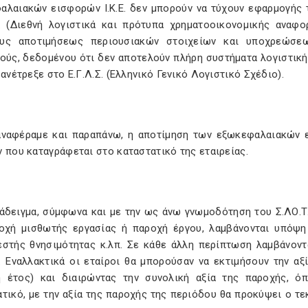
αλαιακών εισφορών Ι.Κ.Ε. δεν μπορούν να τύχουν εφαρμογής τα
Α. (Διεθνή λογιστικά και πρότυπα χρηματοοικονομικής αναφο
υς αποτιμήσεως περιουσιακών στοιχείων και υποχρεώσε
ούς, δεδομένου ότι δεν αποτελούν πλήρη συστήματα λογιστική
 ανέτρεξε στο Ε.Γ.Λ.Σ. (Ελληνικό Γενικό Λογιστικό Σχέδιο).
ναφέραμε και παραπάνω, η αποτίμηση των εξωκεφαλαιακών 
 που καταγράφεται στο καταστατικό της εταιρείας.
ράδειγμα, σύμφωνα και με την ως άνω γνωμοδότηση του Σ.ΛΟ.Τ.
οχή μισθωτής εργασίας ή παροχή έργου, λαμβάνονται υπόψη 
εστής θνησιμότητας κ.λπ. Σε κάθε άλλη περίπτωση λαμβάνοντ
. Εναλλακτικά οι εταίροι θα μπορούσαν να εκτιμήσουν την α
ή έτος) και διαιρώντας την συνολική αξία της παροχής, 
τικό, με την αξία της παροχής της περιόδου θα προκύψει ο τ