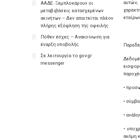
αυτών,
ΑΑΔΕ: Ξεμπλοκάρουν οι
χαρακτ
μεταβιβάσεις κατασχεμένων
εταίρων
ακινήτων – Δεν απαιτείται πλέον
πλήρης εξόφληση της οφειλής
Πόθεν έσχες – Ανακοίνωση για
έναρξη υποβολής
Παραδε
Σε λειτουργία το gov.gr
Δεδομέ
messenger
εισφορ
παροχές
• προσ
• σύμβα
• ανάλ
• υποχ
ακόμη κ