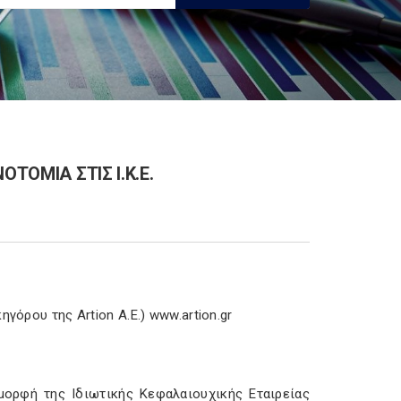
ΤΟΜΙΑ ΣΤΙΣ Ι.Κ.Ε.
γόρου της Artion A.E.) www.artion.gr
μορφή της Ιδιωτικής Κεφαλαιουχικής Εταιρείας