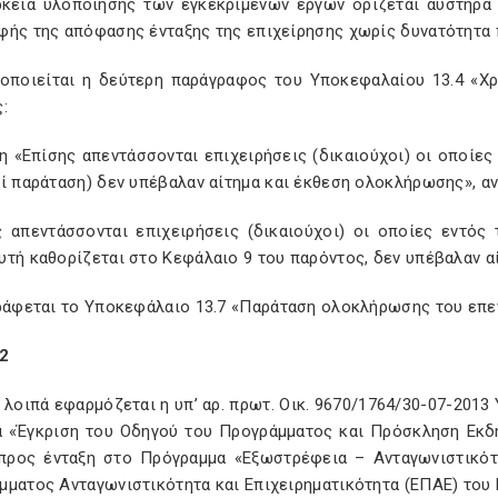
ρκεια υλοποίησης των εγκεκριμένων έργων ορίζεται αυστηρά 
φής της απόφασης ένταξης της επιχείρησης χωρίς δυνατότητα 
ποποιείται η δεύτερη παράγραφος του Υποκεφαλαίου 13.4 «Χ
:
 «Επίσης απεντάσσονται επιχειρήσεις (δικαιούχοι) οι οποίες 
ί παράταση) δεν υπέβαλαν αίτημα και έκθεση ολοκλήρωσης», αν
ς απεντάσσονται επιχειρήσεις (δικαιούχοι) οι οποίες εντός
υτή καθορίζεται στο Κεφάλαιο 9 του παρόντος, δεν υπέβαλαν α
γράφεται το Υποκεφάλαιο 13.7 «Παράταση ολοκλήρωσης του επεν
2
 λοιπά εφαρμόζεται η υπ’ αρ. πρωτ. Oικ. 9670/1764/30-07-20
α «Έγκριση του Οδηγού του Προγράμματος και Πρόσκληση Εκ
προς ένταξη στο Πρόγραμμα «Εξωστρέφεια – Ανταγωνιστικότη
μματος Ανταγωνιστικότητα και Επιχειρηματικότητα (ΕΠΑΕ) του 