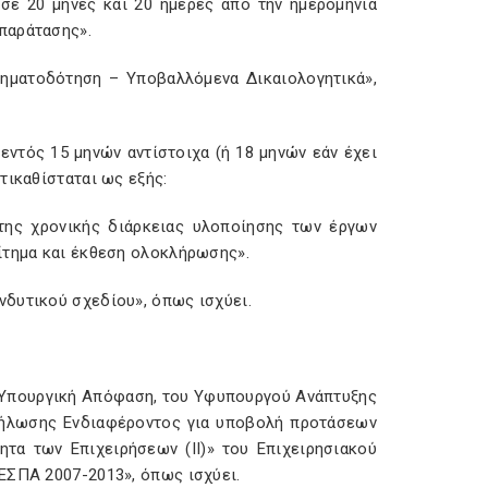
σε 20 μήνες και 20 ημέρες από την ημερομηνία
παράτασης».
ρηματοδότηση – Υποβαλλόμενα Δικαιολογητικά»,
εντός 15 μηνών αντίστοιχα (ή 18 μηνών εάν έχει
τικαθίσταται ως εξής:
 της χρονικής διάρκειας υλοποίησης των έργων
ίτημα και έκθεση ολοκλήρωσης».
δυτικού σχεδίου», όπως ισχύει.
13 Υπουργική Απόφαση, του Υφυπουργού Ανάπτυξης
δήλωσης Ενδιαφέροντος για υποβολή προτάσεων
τα των Επιχειρήσεων (ΙΙ)» του Επιχειρησιακού
ΕΣΠΑ 2007-2013», όπως ισχύει.