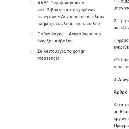
«Η διά
ΑΑΔΕ: Ξεμπλοκάρουν οι
υπογρα
μεταβιβάσεις κατασχεμένων
ακινήτων – Δεν απαιτείται πλέον
2. Τρο
πλήρης εξόφληση της οφειλής
ως εξής
Πόθεν έσχες – Ανακοίνωση για
Η φράση
έναρξη υποβολής
εγκριθε
Σε λειτουργία το gov.gr
messenger
«Επίση
όπως α
3. Δια
Άρθρο 
Κατά τα
με θέμ
έργων 
Προγρά