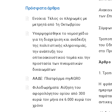
Πρόσφατα άρθρα
Ανακοι
των Επι
Ενοίκια: Τέλος οι πληρωμές με
μετρητά από 1η Οκτωβρίου
Σύμφων
Υπερψηφίσθηκε το νομοσχέδιο
Τροποπ
για τη διαχείριση και ανάδειξη
του Οδ
της πολιτιστικής κληρονομιάς,
στο Πρ
την ανάπτυξη του
οπτικοακουστικού τομέα και την
Άρθρο 
προστασία των πνευματικών
δικαιωμάτων
1. Τρο
ΑΑΔΕ: Πλατφόρμα myAGRO
Η φράσ
Φιλοδωρήματα: Αύξηση του
ημερομ
αφορολόγητου ορίου από 300
παράτα
ευρώ τον μήνα σε 6.000 ευρώ τον
αντικει
χρόνο