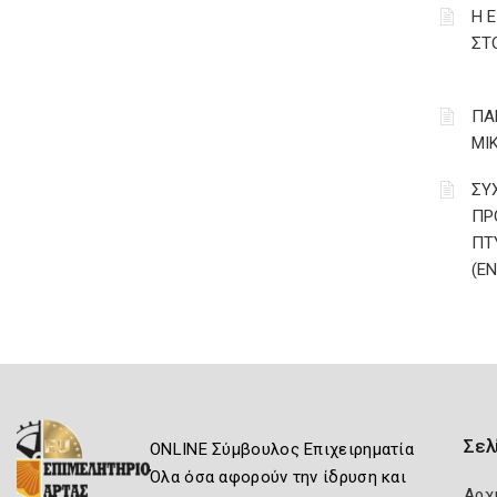
Η 
ΣΤ
ΠΑ
ΜΙ
ΣΥ
ΠΡ
ΠΤ
(Ε
Σελ
ONLINE Σύμβουλος Επιχειρηματία
Όλα όσα αφορούν την ίδρυση και
Αρχ