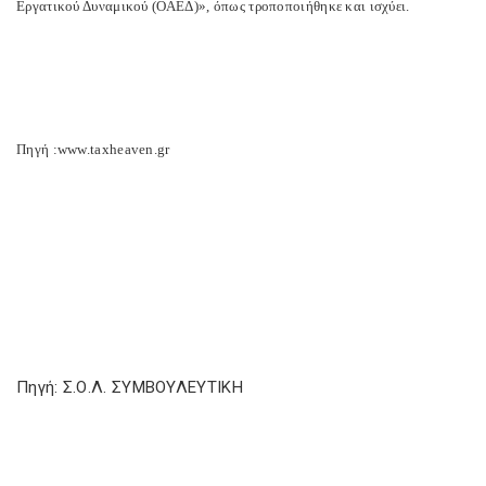
Εργατικού Δυναμικού (ΟΑΕΔ)», όπως τροποποιήθηκε και ισχύει.
Πηγή :www.taxheaven.gr
Πηγή: Σ.Ο.Λ. ΣΥΜΒΟΥΛΕΥΤΙΚΗ