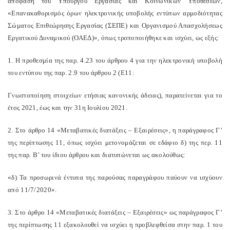
απόφαση του Υπουργού Εργασίας και Κοινωνικών Υποθέσεων,
«Επανακαθορισμός όρων ηλεκτρονικής υποβολής εντύπων αρμοδιότητας
Σώματος Επιθεώρησης Εργασίας (ΣΕΠΕ) και Οργανισμού Απασχολήσεως
Εργατικού Δυναμικού (ΟΑΕΔ)», όπως τροποποιήθηκε και ισχύει, ως εξής:
1. Η προθεσμία της παρ. 4.23 του άρθρου 4 για την ηλεκτρονική υποβολή
του εντύπου της παρ. 2.9 του άρθρου 2 (Ε11:
Γνωστοποίηση στοιχείων ετήσιας κανονικής άδειας), παρατείνεται για το
έτος 2021, έως και την 31η Ιουλίου 2021.
2. Στο άρθρο 14 «Μεταβατικές διατάξεις – Εξαιρέσεις», η παράγραφος Γ’
της περίπτωσης 11, όπως ισχύει μετονομάζεται σε εδάφιο δ) της περ. 11
της παρ. Β’ του ίδιου άρθρου και διατυπώνεται ως ακολούθως:
«δ) Τα προσωρινά έντυπα της παρούσας παραγράφου παύουν να ισχύουν
από 11/7/2020».
3. Στο άρθρο 14 «Μεταβατικές διατάξεις – Εξαιρέσεις» ως παράγραφος Γ’
της περίπτωσης 11 εξακολουθεί να ισχύει η προβλεφθείσα στην παρ. 1 του