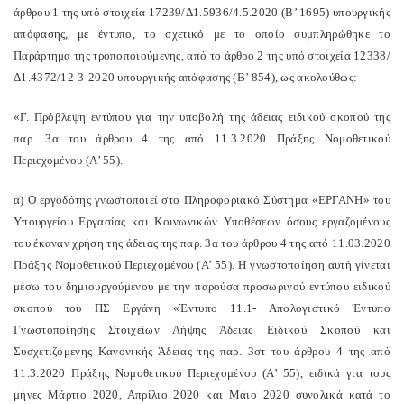
άρθρου 1 της υπό στοιχεία 17239/Δ1.5936/4.5.2020 (Β’ 1695) υπουργικής
απόφασης, με έντυπο, το σχετικό με το οποίο συμπληρώθηκε το
Παράρτημα της τροποποιούμενης, από το άρθρο 2 της υπό στοιχεία 12338/
Δ1.4372/12-3-2020 υπουργικής απόφασης (Β’ 854), ως ακολούθως:
«Γ. Πρόβλεψη εντύπου για την υποβολή της άδειας ειδικού σκοπού της
παρ. 3α του άρθρου 4 της από 11.3.2020 Πράξης Νομοθετικού
Περιεχομένου (Α’ 55).
α) Ο εργοδότης γνωστοποιεί στο Πληροφοριακό Σύστημα «ΕΡΓΑΝΗ» του
Υπουργείου Εργασίας και Κοινωνικών Υποθέσεων όσους εργαζομένους
του έκαναν χρήση της άδειας της παρ. 3α του άρθρου 4 της από 11.03.2020
Πράξης Νομοθετικού Περιεχομένου (Α’ 55). Η γνωστοποίηση αυτή γίνεται
μέσω του δημιουργούμενου με την παρούσα προσωρινού εντύπου ειδικού
σκοπού του ΠΣ Εργάνη «Έντυπο 11.1- Απολογιστικό Έντυπο
Γνωστοποίησης Στοιχείων Λήψης Άδειας Ειδικού Σκοπού και
Συσχετιζόμενης Κανονικής Άδειας της παρ. 3στ του άρθρου 4 της από
11.3.2020 Πράξης Νομοθετικού Περιεχομένου (Α’ 55), ειδικά για τους
μήνες Μάρτιο 2020, Απρίλιο 2020 και Μάιο 2020 συνολικά κατά το