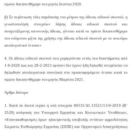
πρώτο δεκαπενθήμερο του μηνός Ιουνίου 2020.
β) Σε περίπτωση νέας παράτασης του μέτρου της άδειας ειδικού σκοπού, η
γνωστοποίηση στοιχείων λήψης άδειας ειδικού σκοπού και
συσχετιζόμενης κανονικής άδειας, γίνεται κατά το πρώτο δεκαπενθήμερο
του επόμενου μήνα της χρήσης της άδειας ειδικού σκοπού με το ανωτέρω
απολογιστικό έντυπο»
4. Οι άδειες ειδικού σκοπού που χορηγούνται εντός του διαστήματος από
1-6-2020 έως και 28-2-2021 εφόσον δεν έχουν ήδη δηλωθεί επιτρέπεται να
δηλωθούν απολογιστικά συνολικά στο προαναφερόμενο έντυπο κατά το
πρώτο δεκαπενθήμερο του μηνός Μαρτίου 2021.
Άρθρο δεύτερο
1. Κατά τα λοιπά ισχύει η υπό στοιχεία 40331/Δ1.13521/13-9-2019 (Β’
3520) απόφαση του Υπουργού Εργασίας και Κοινωνικών Υποθέσεων,
«Επανακαθορισμός όρων ηλεκτρονικής υποβολής εντύπων αρμοδιότητας
Σώματος Επιθεώρησης Εργασίας (ΣΕΠΕ) και Οργανισμού Απασχολήσεως