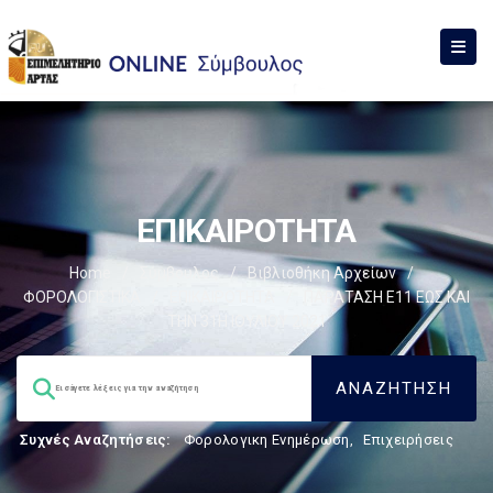
ΕΠΙΚΑΙΡΟΤΗΤΑ
Home
/
Σύμβουλος
/
Βιβλιοθήκη Αρχείων
/
ΦΟΡΟΛΟΓΙΣΤΙΚΑ
/
ΕΠΙΚΑΙΡΟΤΗΤΑ
/
ΠΑΡΑΤΑΣΗ Ε11 ΕΩΣ ΚΑΙ
ΤΗΝ 31Η ΙΟΥΛΙΟΥ 2021
Συχνές Αναζητήσεις:
Φορολογικη Ενημέρωση
,
Επιχειρήσεις