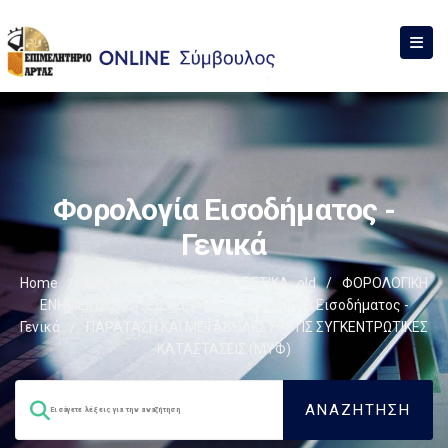
Φορολογία Εισοδήματος -
Γενικά
Home
/
Σύμβουλος
/
ΦΟΡΟΛΟΓΙΣΤΙΚΑ_old
/
ΦΟΡΟΛΟΓΙΚΗ
ΕΝΗΜΕΡΩΣΗ
/
ΕΙΣΟΔΗΜΑ
/
Φορολογία Εισοδήματος -
Γενικά
/
ΠΑΡΑΤΑΣΗ ΚΑΙ ΜΕΤΑΒΟΛΕΣ ΓΙΑ ΤΙΣ ΣΥΓΚΕΝΤΡΩΤΙΚΕΣ
ΚΑΤΑΣΤΑΣΕΙΣ (ΜΥΦ)