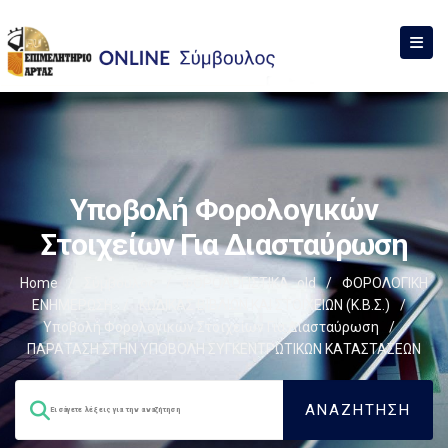
Υποβολή Φορολογικών
Στοιχείων Για Διασταύρωση
Home
/
Σύμβουλος
/
ΦΟΡΟΛΟΓΙΣΤΙΚΑ_old
/
ΦΟΡΟΛΟΓΙΚΗ
ΕΝΗΜΕΡΩΣΗ
/
ΚΩΔΙΚΑΣ ΒΙΒΛΙΩΝ ΚΑΙ ΣΤΟΙΧΕΙΩΝ (Κ.Β.Σ.)
/
Υποβολή Φορολογικών Στοιχείων Για Διασταύρωση
/
ΠΑΡΑΤΑΣΗ ΣΤΗΝ ΥΠΟΒΟΛΗ ΣΥΓΚΕΝΤΡΩΤΙΚΩΝ ΚΑΤΑΣΤΑΣΕΩΝ