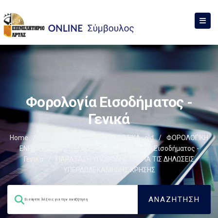
Φορολογία Εισοδήματος -
Γενικά
Home
/
Σύμβουλος
/
ΦΟΡΟΛΟΓΙΣΤΙΚΑ_old
/
ΦΟΡΟΛΟΓΙΚΗ
ΕΝΗΜΕΡΩΣΗ
/
ΕΙΣΟΔΗΜΑ
/
Φορολογία Εισοδήματος -
Γενικά
/
ΠΑΡΑΤΑΣΗ ΥΠΟΒΟΛΗΣ ΚΑΙ ΓΙΑ ΤΙΣ ΔΗΛΩΣΕΙΣ
ΥΠΕΡΔΩΔΕΚΑΜΗΝΗΣ ΧΡΗΣΗΣ