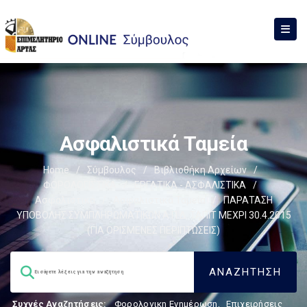
Ασφαλιστικά Ταμεία
Home
/
Σύμβουλος
/
Βιβλιοθήκη Αρχείων
/
ΦΟΡΟΛΟΓΙΣΤΙΚΑ
/
ΕΡΓΑΤΙΚΑ - ΑΣΦΑΛΙΣΤΙΚΑ
/
Ασφαλιστικά
/
Ασφαλιστικά Ταμεία
/
ΠΑΡΑΤΑΣΗ
ΥΠΟΒΟΛΗΣ ΣΥΜΠΛΗΡΩΜΑΤΙΚΩΝ Α.Π.Δ. ΤΑΠΙΤ ΜΕΧΡΙ 30.4.2015
(ΓΙΑ ΟΡΙΣΜΕΝΕΣ ΠΕΡΙΠΤΩΣΕΙΣ)
Συχνές Αναζητήσεις:
Φορολογικη Ενημέρωση
,
Επιχειρήσεις