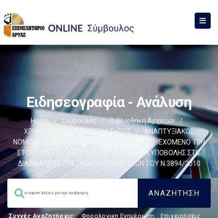
Ειδησεογραφία - Ανάλυση
Home
/
Σύμβουλος
/
Βιβλιοθήκη Αρχείων
/
ΧΡΗΜΑΤΟΔΟΤΗΣΕΙΣ-ΕΠΙΔΟΤΗΣΕΙΣ
/
ΑΝΑΠΤΥΞΙΑΚΟΣ
ΝΟΜΟΣ
/
Ειδησεογραφία - Ανάλυση
/
ΠΕΡΙΕΧΟΜΕΝΟ ΤΩΝ
ΣΤΟΙΧΕΙΩΝ ΤΟΥ ΦΑΚΕΛΟΥ ΓΙΑ ΤΗΝ ΑΙΤΗΣΗ ΥΠΟΒΟΛΗΣ ΣΤΙΣ
ΔΙΑΔΙΚΑΣΙΕΣ ΣΤΡΑΤΗΓΙΚΩΝ ΕΠΕΝΔΥΣΕΩΝ ΤΟΥ Ν.3894/2010
Συχνές Αναζητήσεις:
Φορολογικη Ενημέρωση
,
Επιχειρήσεις