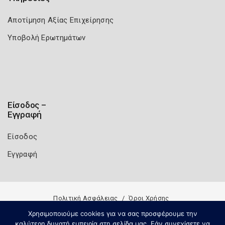
Αποτίμηση Αξίας Επιχείρησης
Υποβολή Ερωτημάτων
Είσοδος –
Εγγραφή
Είσοδος
Εγγραφή
Πολιτική Ασφάλειας
Όροι Χρήσης
Copyright 2026
Knowledge A.E.
Χρησιμοποιούμε cookies για να σας προσφέρουμε την
καλύτερη δυνατή εμπειρία στη σελίδα μας. Εάν συνεχίσετε να