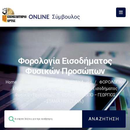
Φορολογία Εισοδήματος
Φυσικών Προσώπων
Home
/
Σύμβουλος
/
ΦΟΡΟΛΟΓΙΣΤΙΚΑ_old
/
ΦΟΡΟΛΟΓΙΚΗ
ΕΝΗΜΕΡΩΣΗ
/
ΕΙΣΟΔΗΜΑ
/
Φορολογία Εισοδήματος
Φυσικών Προσώπων
/
ΠΕΡΙΟΥΣΙΟΛΟΓΙΟ – ΓΕΩΡΓΙΟΣ
ΣΤΑΜΑΤΙΟΥ (Σ.Ο.Λ.)