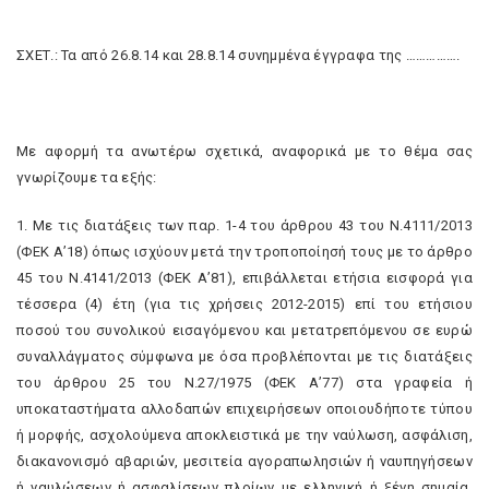
ΣΧΕΤ.: Τα από 26.8.14 και 28.8.14 συνημμένα έγγραφα της …………….
Με αφορμή τα ανωτέρω σχετικά, αναφορικά με το θέμα σας
γνωρίζουμε τα εξής:
1. Με τις διατάξεις των παρ. 1-4 του άρθρου 43 του Ν.4111/2013
(ΦΕΚ Α’18) όπως ισχύουν μετά την τροποποίησή τους με το άρθρο
45 του Ν.4141/2013 (ΦΕΚ Α’81), επιβάλλεται ετήσια εισφορά για
τέσσερα (4) έτη (για τις χρήσεις 2012-2015) επί του ετήσιου
ποσού του συνολικού εισαγόμενου και μετατρεπόμενου σε ευρώ
συναλλάγματος σύμφωνα με όσα προβλέπονται με τις διατάξεις
του άρθρου 25 του Ν.27/1975 (ΦΕΚ Α’77) στα γραφεία ή
υποκαταστήματα αλλοδαπών επιχειρήσεων οποιουδήποτε τύπου
ή μορφής, ασχολούμενα αποκλειστικά με την ναύλωση, ασφάλιση,
διακανονισμό αβαριών, μεσιτεία αγοραπωλησιών ή ναυπηγήσεων
ή ναυλώσεων ή ασφαλίσεων πλοίων με ελληνική ή ξένη σημαία,