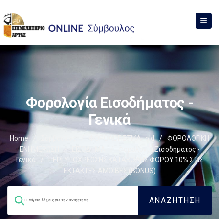
Φορολογία Εισοδήματος -
Γενικά
Home
/
Σύμβουλος
/
ΦΟΡΟΛΟΓΙΣΤΙΚΑ_old
/
ΦΟΡΟΛΟΓΙΚΗ
ΕΝΗΜΕΡΩΣΗ
/
ΕΙΣΟΔΗΜΑ
/
Φορολογία Εισοδήματος -
Γενικά
/
ΠΕΡΙ ΥΠΟΧΡΕΩΣΗΣ ΚΑΤΑΒΟΛΗΣ ΦΟΡΟΥ 10% ΣΤΙΣ
ΕΚΤΑΚΤΕΣ ΑΜΟΙΒΕΣ (BONUS)