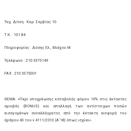
Ταχ. Δ/νση : Καρ. Σερβίας 10
Τ.Κ. : 101 84
Πληροφορίες : Δόσης Ελ., Βλάχου Μ.
Τηλέφωνο : 210 3375149
FAX : 210 3375001
ΘΕΜΑ: «Περί υποχρέωσης καταβολής φόρου 10% στις έκτακτες
αμοιβές (BONUS) και απαλλαγή των αντίστοιχων ποσών
εισαγομένων συναλλάγματος από την έκτακτη εισφορά του
άρθρου 43 του ν.4111/2013 (Α’18) όπως ισχύει».