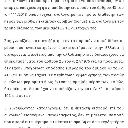
4. Επιπλέον στα ίδια ερωτήματα ζητείται να διευκρινισθεί, αν θα
υπάρχει υποχρέωση ή όχι απόδοσης εισφοράς του άρθρου 43 του
ν. 4111/2013 όπως ισχύει, ανάλογα με τον τρόπο διάθεσης των
πέραν των μισθών εκτάκτων αμοιβών (bonus), και ανάλογα με τον
τρόπο διάθεσης των μερισμάτων των μετόχων της.
Σας γνωρίζουμε ότι ανεξάρτητα αν τα παραπάνω ποσά δίδονται
μέσω του εγκατεστημένου υποκαταστήματος στην Ελλάδα ή
διανέμονται απευθείας από την αλλοδαπή στους δικαιούχους, τα
υποκαταστήματα του άρθρου 25 του ν. 27/1975 για τα ποσά αυτά.
δεν έχουν υποχρέωση απόδοσης εισφοράς του άρθρου 43 του ν.
4111/2013 όπως ισχύει. Σε περίπτωση αμφισβήτησης των ποσών
αυτών ως μερίσματα ή ως έκτακτες αμοιβές πέραν των μισθών,
θα πρέπει οι δικαιούχοι να αποδείξουν την καταβολή του φόρου
10% επί αυτών.
5. Συνοψίζοντας καταλήγουμε, ότι η έκτακτη εισφορά επί του
συνολικού εισαγόμενου συναλλάγματος, δεν επιβάλλεται σε ποσό
που αφορά είτε μέρισμα είτε έκτακτη αμοιβή από τα κέρδη πέραν