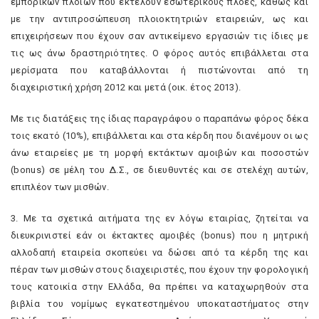
εμπορικών πλοίων που εκτελούν εσωτερικούς πλόες, καθώς και
με την αντιπροσώπευση πλοιοκτητριών εταιρειών, ως και
επιχειρήσεων που έχουν σαν αντικείμενο εργασιών τις ίδιες με
τις ως άνω δραστηριότητες. Ο φόρος αυτός επιβάλλεται στα
μερίσματα που καταβάλλονται ή πιστώνονται από τη
διαχειριστική χρήση 2012 και μετά (οικ. έτος 2013).
Με τις διατάξεις της ίδιας παραγράφου ο παραπάνω φόρος δέκα
τοις εκατό (10%), επιβάλλεται και στα κέρδη που διανέμουν οι ως
άνω εταιρείες με τη μορφή εκτάκτων αμοιβών και ποσοστών
(bonus) σε μέλη του Δ.Σ., σε διευθυντές και σε στελέχη αυτών,
επιπλέον των μισθών.
3. Με τα σχετικά αιτήματα της εν λόγω εταιρίας, ζητείται να
διευκρινιστεί εάν οι έκτακτες αμοιβές (bonus) που η μητρική
αλλοδαπή εταιρεία σκοπεύει να δώσει από τα κέρδη της και
πέραν των μισθών στους διαχειριστές, που έχουν την φορολογική
τους κατοικία στην Ελλάδα, θα πρέπει να καταχωρηθούν στα
βιβλία του νομίμως εγκατεστημένου υποκαταστήματος στην