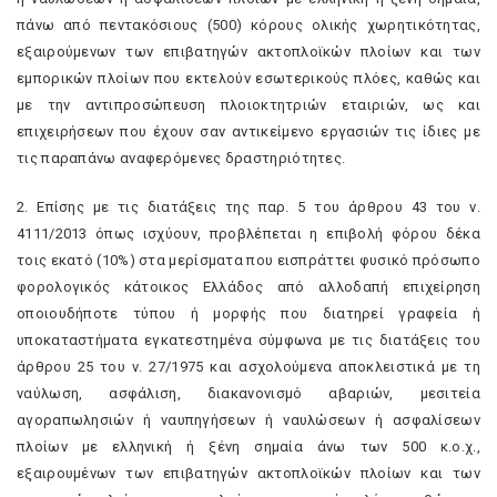
πάνω από πεντακόσιους (500) κόρους ολικής χωρητικότητας,
εξαιρούμενων των επιβατηγών ακτοπλοϊκών πλοίων και των
εμπορικών πλοίων που εκτελούν εσωτερικούς πλόες, καθώς και
με την αντιπροσώπευση πλοιοκτητριών εταιριών, ως και
επιχειρήσεων που έχουν σαν αντικείμενο εργασιών τις ίδιες με
τις παραπάνω αναφερόμενες δραστηριότητες.
2. Επίσης με τις διατάξεις της παρ. 5 του άρθρου 43 του ν.
4111/2013 όπως ισχύουν, προβλέπεται η επιβολή φόρου δέκα
τοις εκατό (10%) στα μερίσματα που εισπράττει φυσικό πρόσωπο
φορολογικός κάτοικος Ελλάδος από αλλοδαπή επιχείρηση
οποιουδήποτε τύπου ή μορφής που διατηρεί γραφεία ή
υποκαταστήματα εγκατεστημένα σύμφωνα με τις διατάξεις του
άρθρου 25 του ν. 27/1975 και ασχολούμενα αποκλειστικά με τη
ναύλωση, ασφάλιση, διακανονισμό αβαριών, μεσιτεία
αγοραπωλησιών ή ναυπηγήσεων ή ναυλώσεων ή ασφαλίσεων
πλοίων με ελληνική ή ξένη σημαία άνω των 500 κ.ο.χ.,
εξαιρουμένων των επιβατηγών ακτοπλοϊκών πλοίων και των