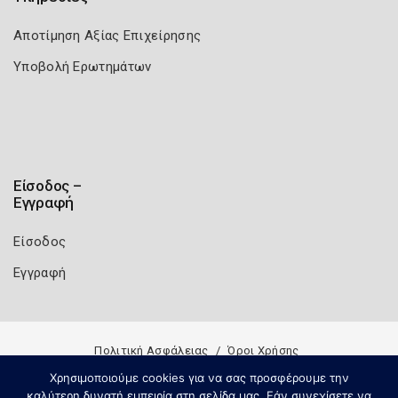
Αποτίμηση Αξίας Επιχείρησης
Υποβολή Ερωτημάτων
Είσοδος –
Εγγραφή
Είσοδος
Εγγραφή
Πολιτική Ασφάλειας
Όροι Χρήσης
Copyright 2026
Knowledge A.E.
Χρησιμοποιούμε cookies για να σας προσφέρουμε την
καλύτερη δυνατή εμπειρία στη σελίδα μας. Εάν συνεχίσετε να