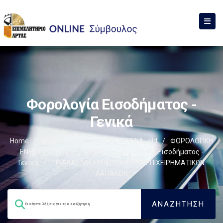
Φορολογία Εισοδήματος -
Γενικά
Home
/
Σύμβουλος
/
ΦΟΡΟΛΟΓΙΣΤΙΚΑ_old
/
ΦΟΡΟΛΟΓΙΚΗ
ΕΝΗΜΕΡΩΣΗ
/
ΕΙΣΟΔΗΜΑ
/
Φορολογία Εισοδήματος -
Γενικά
/
ΠΙΝΑΚΑΣ ΜΗ ΕΚΠΙΠΤΟΜΕΝΩΝ ΕΠΙΧΕΙΡΗΜΑΤΙΚΩΝ
ΔΑΠΑΝΩΝ