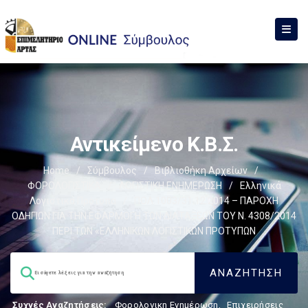
Αντικείμενο Κ.Β.Σ.
Home
/
Σύμβουλος
/
Βιβλιοθήκη Αρχείων
/
ΦΟΡΟΛΟΓΙΣΤΙΚΑ
/
ΛΟΓΙΣΤΙΚΗ ΕΝΗΜΕΡΩΣΗ
/
Ελληνικά
Λογιστικά Πρότυπα
/
ΠΟΛ.1003/31.12.2014 – ΠΑΡΟΧΗ
ΟΔΗΓΙΩΝ ΓΙΑ ΤΗΝ ΕΦΑΡΜΟΓΗ ΤΩΝ ΔΙΑΤΑΞΕΩΝ ΤΟΥ Ν. 4308/2014
ΠΕΡΙ ΤΩΝ «ΕΛΛΗΝΙΚΩΝ ΛΟΓΙΣΤΙΚΩΝ ΠΡΟΤΥΠΩΝ
Συχνές Αναζητήσεις:
Φορολογικη Ενημέρωση
,
Επιχειρήσεις