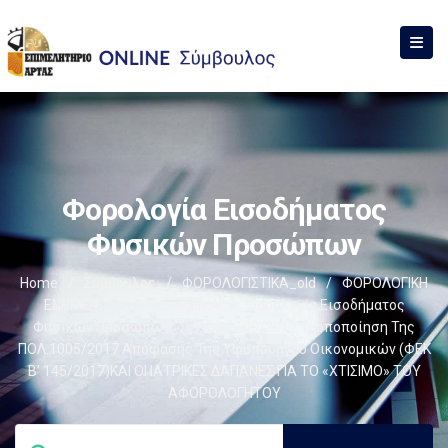
Φορολογία Εισοδήματος
Φυσικών Προσώπων
Home
/
Σύμβουλος
/
ΦΟΡΟΛΟΓΙΣΤΙΚΑ_old
/
ΦΟΡΟΛΟΓΙΚΗ
ΕΝΗΜΕΡΩΣΗ
/
ΕΙΣΟΔΗΜΑ
/
Φορολογία Εισοδήματος
Φυσικών Προσώπων
/
ΠΟΛ.1100/2017 Τροποποίηση Της
ΠΟΛ.1005/2017 Απόφασης Της Υφυπουργού Οικονομικών (ΦΕΚ
Β’ 145/2017)ΚΑΙ ΟΙ ΙΑΤΡΙΚΕΣ ΔΑΠΑΝΕΣ ΓΙΑ ΤΟ «ΧΤΙΣΙΜΟ» ΤΟΥ
ΑΦΟΡΟΛΟΓΗΤΟΥ