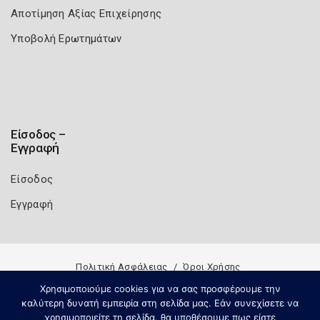
Αποτίμηση Αξίας Επιχείρησης
Υποβολή Ερωτημάτων
Είσοδος –
Εγγραφή
Είσοδος
Εγγραφή
Πολιτική Ασφάλειας
Όροι Χρήσης
Copyright 2026
Knowledge A.E.
Χρησιμοποιούμε cookies για να σας προσφέρουμε την
καλύτερη δυνατή εμπειρία στη σελίδα μας. Εάν συνεχίσετε να
χρησιμοποιείτε τη σελίδα, θα υποθέσουμε πως είστε