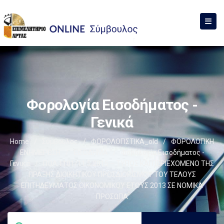
Φορολογία Εισοδήματος -
Γενικά
Home
/
Σύμβουλος
/
ΦΟΡΟΛΟΓΙΣΤΙΚΑ_old
/
ΦΟΡΟΛΟΓΙΚΗ
ΕΝΗΜΕΡΩΣΗ
/
ΕΙΣΟΔΗΜΑ
/
Φορολογία Εισοδήματος -
Γενικά
/
ΠΟΛ.1101/11.5.2015 – ΤΥΠΟΣ ΚΑΙ ΠΕΡΙΕΧΟΜΕΝΟ ΤΗΣ
ΠΡΑΞΗΣ ΔΙΟΙΚΗΤΙΚΟΥ ΠΡΟΣΔΙΟΡΙΣΜΟΥ ΤΟΥ ΤΕΛΟΥΣ
ΕΠΙΤΗΔΕΥΜΑΤΟΣ ΟΙΚΟΝΟΜΙΚΟΥ ΕΤΟΥΣ 2013 ΣΕ ΝΟΜΙΚΑ
ΠΡΟΣΩΠΑ