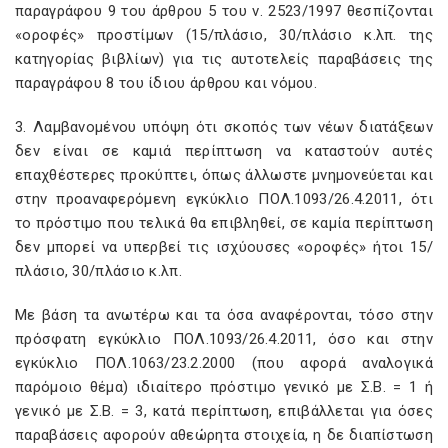
παραγράφου 9 του άρθρου 5 του ν. 2523/1997 θεσπίζονται
«οροφές» προστίμων (15/πλάσιο, 30/πλάσιο κ.λπ. της
κατηγορίας βιβλίων) για τις αυτοτελείς παραβάσεις της
παραγράφου 8 του ίδιου άρθρου και νόμου.
3. Λαμβανομένου υπόψη ότι σκοπός των νέων διατάξεων
δεν είναι σε καμιά περίπτωση να καταστούν αυτές
επαχθέστερες προκύπτει, όπως άλλωστε μνημονεύεται και
στην προαναφερόμενη εγκύκλιο ΠΟΛ.1093/26.4.2011, ότι
το πρόστιμο που τελικά θα επιβληθεί, σε καμία περίπτωση
δεν μπορεί να υπερβεί τις ισχύουσες «οροφές» ήτοι 15/
πλάσιο, 30/πλάσιο κ.λπ.
Με βάση τα ανωτέρω και τα όσα αναφέρονται, τόσο στην
πρόσφατη εγκύκλιο ΠΟΛ.1093/26.4.2011, όσο και στην
εγκύκλιο ΠΟΛ.1063/23.2.2000 (που αφορά αναλογικά
παρόμοιο θέμα) ιδιαίτερο πρόστιμο γενικό με Σ.Β. = 1 ή
γενικό με Σ.Β. = 3, κατά περίπτωση, επιβάλλεται για όσες
παραβάσεις αφορούν αθεώρητα στοιχεία, η δε διαπίστωση