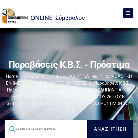
Παραβάσεις Κ.Β.Σ. - Πρόστιμα
Home
/
Σύμβουλος
/
ΦΟΡΟΛΟΓΙΣΤΙΚΑ_old
/
ΦΟΡΟΛΟΓΙΚΗ
ΕΝΗΜΕΡΩΣΗ
/
ΠΟΙΝΟΛΟΓΙΟ - ΚΥΡΩΣΕΙΣ
/
Παραβάσεις Κ.Β.Σ. -
Πρόστιμα
/
ΠΟΛ.1110/13.5.2011 – ΠΑΡΟΧΗ ΟΔΗΓΙΩΝ ΓΙΑ ΤΗΝ
ΕΦΑΡΜΟΓΗ ΤΗΣ ΠΑΡΑΓΡΑΦΟΥ 4 ΤΟΥ ΑΡΘΡΟΥ 26 ΤΟΥ Ν.
3943/2011 (ΦΕΚ 66 Α΄), ΠΟΥ ΑΦΟΡΑ ΘΕΜΑΤΑ ΠΡΟΣΤΙΜΩΝ ΤΟΥ
Κ.Β.Σ