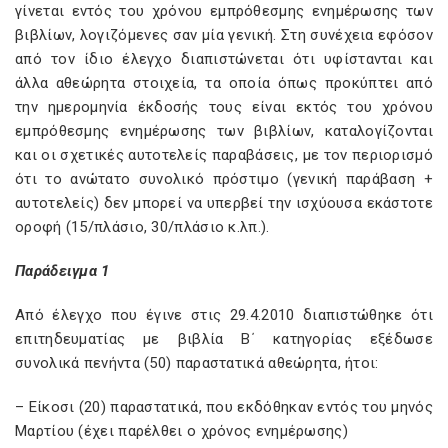
γίνεται εντός του χρόνου εμπρόθεσμης ενημέρωσης των
βιβλίων, λογιζόμενες σαν μία γενική. Στη συνέχεια εφόσον
από τον ίδιο έλεγχο διαπιστώνεται ότι υφίστανται και
άλλα αθεώρητα στοιχεία, τα οποία όπως προκύπτει από
την ημερομηνία έκδοσής τους είναι εκτός του χρόνου
εμπρόθεσμης ενημέρωσης των βιβλίων, καταλογίζονται
και οι σχετικές αυτοτελείς παραβάσεις, με τον περιορισμό
ότι το ανώτατο συνολικό πρόστιμο (γενική παράβαση +
αυτοτελείς) δεν μπορεί να υπερβεί την ισχύουσα εκάστοτε
οροφή (15/πλάσιο, 30/πλάσιο κ.λπ.).
Παράδειγμα 1
Από έλεγχο που έγινε στις 29.4.2010 διαπιστώθηκε ότι
επιτηδευματίας με βιβλία Β΄ κατηγορίας εξέδωσε
συνολικά πενήντα (50) παραστατικά αθεώρητα, ήτοι:
– Είκοσι (20) παραστατικά, που εκδόθηκαν εντός του μηνός
Μαρτίου (έχει παρέλθει ο χρόνος ενημέρωσης)