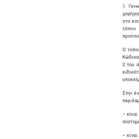
1. Γεν
χορήγη
στο εσω
τόπου 
προϋπο
Ο τόπο
Κώδικα
2 του 
ειδικό
υποκεί
Στην έ
περιλαμ
– είνα
σύστημα 
– είναι