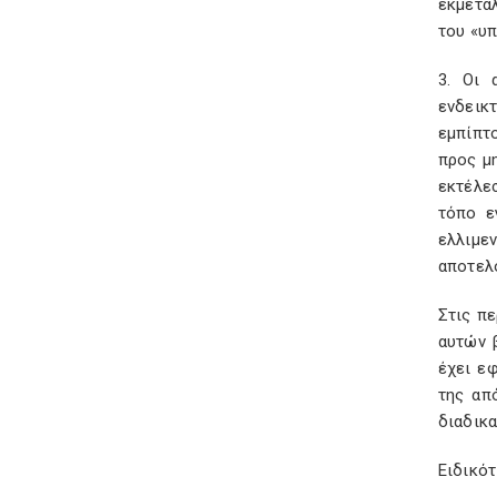
εκμετα
του «υ
3. Οι 
ενδεικ
εμπίπτο
προς μ
εκτέλε
τόπο ε
ελλιμε
αποτελ
Στις π
αυτών 
έχει ε
της απ
διαδικα
Ειδικότ