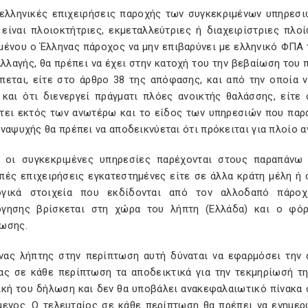
ν ελληνικές επιχειρήσεις παροχής των συγκεκριμένων υπηρεσι
είναι πλοιοκτήτριες, εκμεταλλεύτριες ή διαχειρίστριες πλοί
μένου ο Έλληνας πάροχος να μην επιβαρύνει με ελληνικό ΦΠΑ τ
λλαγής, θα πρέπει να έχει στην κατοχή του την βεβαίωση του
πεται, είτε στο άρθρο 38 της απόφασης, και από την οποία 
 και ότι διενεργεί πράγματι πλόες ανοικτής θαλάσσης, είτ
τει εκτός των ανωτέρω και το είδος των υπηρεσιών που παρα
ναψυχής θα πρέπει να αποδεικνύεται ότι πρόκειται για πλοίο α
αν οι συγκεκριμένες υπηρεσίες παρέχονται στους παραπάν
πές επιχειρήσεις εγκατεστημένες είτε σε άλλα κράτη μέλη ή σ
ογικά στοιχεία που εκδίδονται από τον αλλοδαπό πάρο
γησης βρίσκεται στη χώρα του λήπτη (Ελλάδα) και ο φόρ
ωσης.
νας λήπτης στην περίπτωση αυτή δύναται να εφαρμόσει την απ
ας σε κάθε περίπτωση τα αποδεικτικά για την τεκμηρίωσή τη
ική του δήλωση και δεν θα υποβάλει ανακεφαλαιωτικό πίνακα 
μενος. Ο τελευταίος σε κάθε περίπτωση θα πρέπει να ενημε