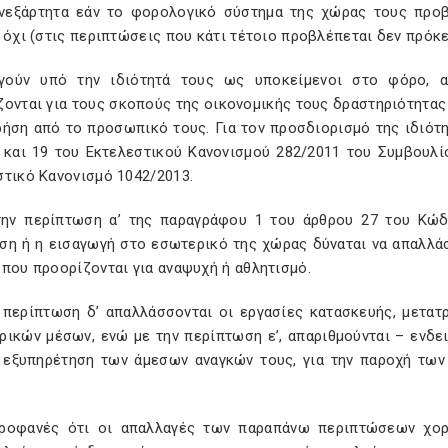
νεξάρτητα εάν το φορολογικό σύστημα της χώρας τους προ
 όχι (στις περιπτώσεις που κάτι τέτοιο προβλέπεται δεν πρόκε
γούν υπό την ιδιότητά τους ως υποκείμενοι στο φόρο, 
ονται για τους σκοπούς της οικονομικής τους δραστηριότητας 
ρήση από το προσωπικό τους. Για τον προσδιορισμό της ιδιότ
 και 19 του Εκτελεστικού Κανονισμού 282/2011 του Συμβουλί
στικό Κανονισμό 1042/2013.
την περίπτωση α’ της παραγράφου 1 του άρθρου 27 του Κώ
ση ή η εισαγωγή στο εσωτερικό της χώρας δύναται να απαλλάσσ
που προορίζονται για αναψυχή ή αθλητισμό.
 περίπτωση δ’ απαλλάσσονται οι εργασίες κατασκευής, μετα
ρικών μέσων, ενώ με την περίπτωση ε’, απαριθμούνται – ενδε
ν εξυπηρέτηση των άμεσων αναγκών τους, για την παροχή τω
προφανές ότι οι απαλλαγές των παραπάνω περιπτώσεων χορη