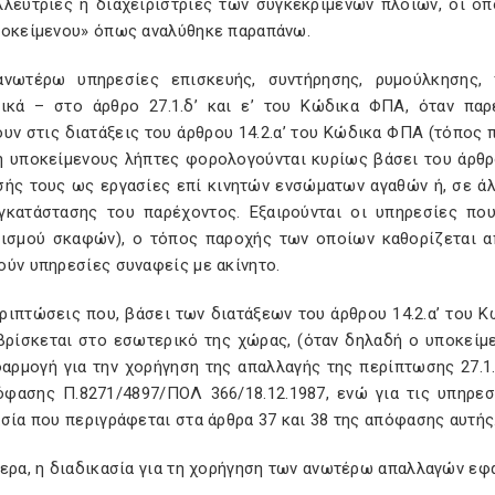
λλεύτριες ή διαχειρίστριες των συγκεκριμένων πλοίων, οι ο
ποκείμενου» όπως αναλύθηκε παραπάνω.
ανωτέρω υπηρεσίες επισκευής, συντήρησης, ρυμούλκησης,
τικά – στο άρθρο 27.1.δ’ και ε’ του Κώδικα ΦΠΑ, όταν πα
υν στις διατάξεις του άρθρου 14.2.α’ του Κώδικα ΦΠΑ (τόπος 
η υποκείμενους λήπτες φορολογούνται κυρίως βάσει του άρθρ
σής τους ως εργασίες επί κινητών ενσώματων αγαθών ή, σε άλλ
γκατάστασης του παρέχοντος. Εξαιρούνται οι υπηρεσίες που
νισμού σκαφών), ο τόπος παροχής των οποίων καθορίζεται απ
ούν υπηρεσίες συναφείς με ακίνητο.
εριπτώσεις που, βάσει των διατάξεων του άρθρου 14.2.α’ του
βρίσκεται στο εσωτερικό της χώρας, (όταν δηλαδή ο υποκείμε
φαρμογή για την χορήγηση της απαλλαγής της περίπτωσης 27.1.
όφασης Π.8271/4897/ΠΟΛ 366/18.12.1987, ενώ για τις υπηρεσ
σία που περιγράφεται στα άρθρα 37 και 38 της απόφασης αυτής
ερα, η διαδικασία για τη χορήγηση των ανωτέρω απαλλαγών εφ