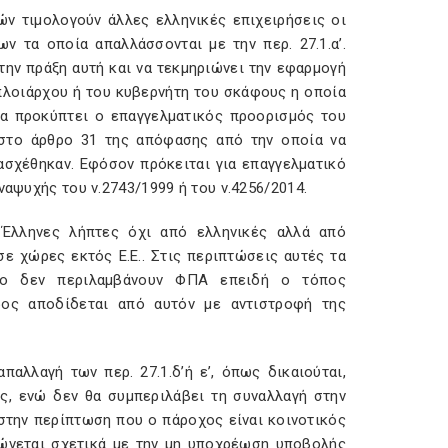
ών τιμολογούν άλλες ελληνικές επιχειρήσεις οι
ων τα οποία απαλλάσσονται με την περ. 27.1.α’.
ην πράξη αυτή και να τεκμηριώνει την εφαρμογή
 πλοιάρχου ή του κυβερνήτη του σκάφους η οποία
να προκύπτει ο επαγγελματικός προορισμός του
ε στο άρθρο 31 της απόφασης από την οποία να
σχέθηκαν. Εφόσον πρόκειται για επαγγελματικό
ναψυχής του ν.2743/1999 ή του ν.4256/2014.
ω Έλληνες λήπτες όχι από ελληνικές αλλά από
ε χώρες εκτός Ε.Ε.. Στις περιπτώσεις αυτές τα
χο δεν περιλαμβάνουν ΦΠΑ επειδή ο τόπος
ος αποδίδεται από αυτόν με αντιστροφή της
αλλαγή των περ. 27.1.δ’ή ε’, όπως δικαιούται,
ς, ενώ δεν θα συμπεριλάβει τη συναλλαγή στην
στην περίπτωση που ο πάροχος είναι κοινοτικός
ρώνεται σχετικά με την μη υποχρέωση υποβολής