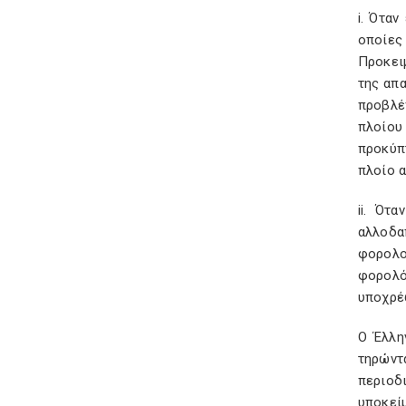
i. Ότα
οποίες 
Προκει
της απα
προβλέ
πλοίου
προκύπ
πλοίο α
ii. Ότ
αλλοδα
φορολ
φορολό
υποχρέ
Ο Έλλη
τηρώντ
περιοδ
υποκεί