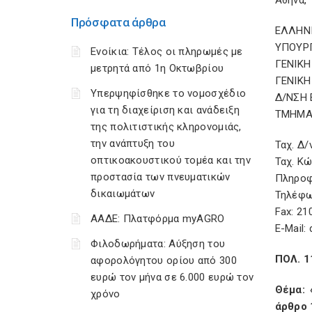
Αθήνα, 
Πρόσφατα άρθρα
ΕΛΛΗΝ
ΥΠΟΥΡ
Ενοίκια: Τέλος οι πληρωμές με
ΓΕΝΙΚ
μετρητά από 1η Οκτωβρίου
ΓΕΝΙΚΗ
Υπερψηφίσθηκε το νομοσχέδιο
Δ/ΝΣΗ
για τη διαχείριση και ανάδειξη
ΤΜΗΜΑ 
της πολιτιστικής κληρονομιάς,
την ανάπτυξη του
Ταχ. Δ/
οπτικοακουστικού τομέα και την
Ταχ. Κ
προστασία των πνευματικών
Πληροφο
δικαιωμάτων
Τηλέφω
Fax: 21
ΑΑΔΕ: Πλατφόρμα myAGRO
E-Mail:
Φιλοδωρήματα: Αύξηση του
ΠΟΛ. 1
αφορολόγητου ορίου από 300
ευρώ τον μήνα σε 6.000 ευρώ τον
Θέμα: 
χρόνο
άρθρο 