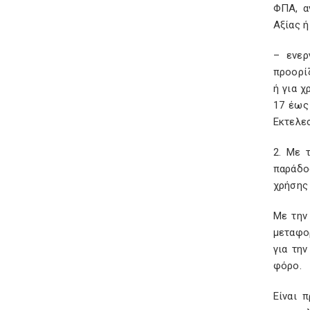
ΦΠΑ, α
Αξίας ή
– ενερ
προορίζ
ή για χ
17 έως
Εκτελε
2. Με 
παράδο
χρήσης 
Με την
μεταφο
για τη
φόρο.
Είναι 