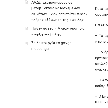
ΑΑΔΕ: Ξεμπλοκάρουν οι
μεταβιβάσεις κατασχεμένων
Κατόπι
ακινήτων – Δεν απαιτείται πλέον
ομοιόμ
πλήρης εξόφληση της οφειλής
ΕΦΑΡΜ
Πόθεν έσχες – Ανακοίνωση για
έναρξη υποβολής
– Το ά
περίπτ
Σε λειτουργία το gov.gr
messenger
– Το ά
εργασί
απαλλάσ
ανάγκες
– Η Από
καθορίζ
– Ο Εκ
01.01.2