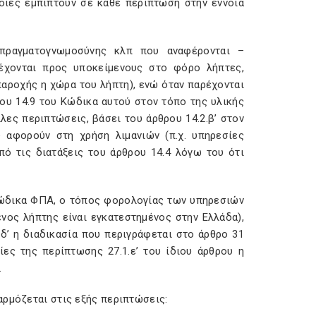
ποίες εμπίπτουν σε κάθε περίπτωση στην έννοια
 πραγματογνωμοσύνης κλπ που αναφέρονται –
ρέχονται προς υποκείμενους στο φόρο λήπτες,
παροχής η χώρα του λήπτη), ενώ όταν παρέχονται
ου 14.9 του Κώδικα αυτού στον τόπο της υλικής
ες περιπτώσεις, βάσει του άρθρου 14.2.β’ στον
 αφορούν στη χρήση λιμανιών (π.χ. υπηρεσίες
ό τις διατάξεις του άρθρου 14.4 λόγω του ότι
 Κώδικα ΦΠΑ, ο τόπος φορολογίας των υπηρεσιών
νος λήπτης είναι εγκατεστημένος στην Ελλάδα),
δ’ η διαδικασία που περιγράφεται στο άρθρο 31
ίες της περίπτωσης 27.1.ε’ του ίδιου άρθρου η
.
αρμόζεται στις εξής περιπτώσεις: