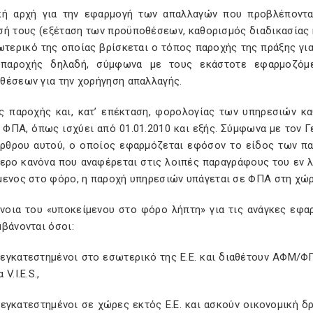
ική αρχή για την εφαρμογή των απαλλαγών που προβλέπονται
σή τους (εξέταση των προϋποθέσεων, καθορισμός διαδικασίας κ
τερικό της οποίας βρίσκεται ο τόπος παροχής της πράξης για
παροχής δηλαδή, σύμφωνα με τους εκάστοτε εφαρμοζόμε
θέσεων για την χορήγηση απαλλαγής.
ς παροχής και, κατ’ επέκταση, φορολογίας των υπηρεσιών κα
 ΦΠΑ, όπως ισχύει από 01.01.2010 και εξής. Σύμφωνα με τον Γ
άρθρου αυτού, ο οποίος εφαρμόζεται εφόσον το είδος των π
τερο κανόνα που αναφέρεται στις λοιπές παραγράφους του εν λ
μενος στο φόρο, η παροχή υπηρεσιών υπάγεται σε ΦΠΑ στη χώρ
ννοια του «υποκείμενου στο φόρο λήπτη» για τις ανάγκες εφαρ
βάνονται όσοι:
ι εγκατεστημένοι στο εσωτερικό της Ε.Ε. και διαθέτουν ΑΦΜ/Φ
V.I.E.S.,
 εγκατεστημένοι σε χώρες εκτός Ε.Ε. και ασκούν οικονομική δ