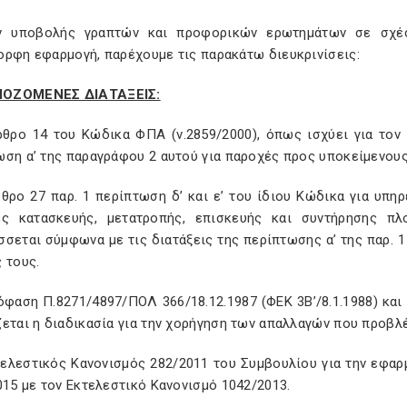
ν υποβολής γραπτών και προφορικών ερωτημάτων σε σχέ
ορφη εφαρμογή, παρέχουμε τις παρακάτω διευκρινίσεις:
ΟΖΟΜΕΝΕΣ ΔΙΑΤΑΞΕΙΣ:
ρθρο 14 του Κώδικα ΦΠΑ (ν.2859/2000), όπως ισχύει για τον
ωση α’ της παραγράφου 2 αυτού για παροχές προς υποκείμενου
ρθρο 27 παρ. 1 περίπτωση δ’ και ε’ του ίδιου Κώδικα για υπη
ες κατασκευής, μετατροπής, επισκευής και συντήρησης 
σεται σύμφωνα με τις διατάξεις της περίπτωσης α’ της παρ. 1
 τους.
φαση Π.8271/4897/ΠΟΛ 366/18.12.1987 (ΦΕΚ 3Β’/8.1.1988) και 
εται η διαδικασία για την χορήγηση των απαλλαγών που προβλέπ
τελεστικός Κανονισμός 282/2011 του Συμβουλίου για την εφα
015 με τον Εκτελεστικό Κανονισμό 1042/2013.