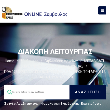
ΔΙΑΚΟΠΗ ΛΕΙΤΟΥΡΓΙΑΣ
Home
/
Σύμβουλος
/
Βιβλιοθήκη Αρχείων
/
ΜΕΤΑΒΙΒΑΣΗ
ΕΠΙΧΕIΡΗΣΗΣ
/
ΔΙΑΚΟΠΗ ΛΕΙΤΟΥΡΓΙΑΣ
/
ΠΟΛ.1236/24.11.2011 – ΚΟΙΝΟΠΟΙΗΣΗ ΔΙΑΤΑΞΕΩΝ ΤΩΝ ΑΡΘΡ. 12,
13 ΚΑΙ 14 ΤΟΥ Ν. 4013/2011
Συχνές Αναζητήσεις:
Φορολογικη Ενημέρωση
,
Επιχειρήσεις