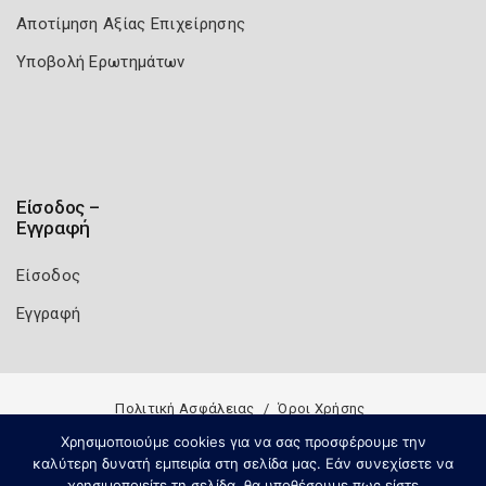
Αποτίμηση Αξίας Επιχείρησης
Υποβολή Ερωτημάτων
Είσοδος –
Εγγραφή
Είσοδος
Εγγραφή
Πολιτική Ασφάλειας
Όροι Χρήσης
Copyright 2026
Knowledge A.E.
Χρησιμοποιούμε cookies για να σας προσφέρουμε την
καλύτερη δυνατή εμπειρία στη σελίδα μας. Εάν συνεχίσετε να
χρησιμοποιείτε τη σελίδα, θα υποθέσουμε πως είστε