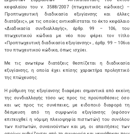
κεφαλαίου του ν. 3588/2007 (πτωχευτικός κώδικας) –
Προπτωχευτική διαδικασία εξυγίανσης και άλλες
διατάξεις», με τις οποίες αντικαθίσταται το έκτο κεφάλαιο
«Διαδικασία συνδιαλλαγής», άρθρ. 99 – 106, του
πτωχευτικού κώδικα με νέο που φέρει τον τίτλο
«Προπτωχευτική διαδικασία εξυγίανσης» , άρθρ. 99 – 106ια
του πτωχευτικού κώδικα, όπως ισχύει.
Με τις ανωτέρω διατάξεις θεσπίζεται η διαδικασία
εξυγίανσης, η οποία έχει επίσης χαρακτήρα προληπτικό
της πτώχευσης.
Η ρύθμιση της εξυγίανσης διαφέρει σημαντικά από εκείνη
της συνδιαλλαγής τόσο ως προς τις προϋποθέσεις όσο
και ως προς τις συνέπειες, με ειδοποιό διαφορά τη
δέσμευση από τη συμφωνία εξυγίανσης (εφόσον
επιτευχθεί η νόμιμη πλειοψηφία πιστωτών) του συνόλου
των πιστωτών, συναινούντων και μη, οι απαιτήσεις των
οποίων ρυθμίζονται από τη συμφωνία και γεννήθηκαν πριν