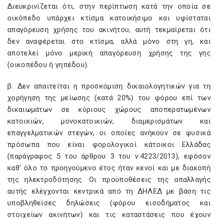
Διευκρινίζεται ότι, στην περίπτωση κατά την οποία σε
οικόπεδο υπάρχει κτίσμα κατοικήσιμο και υφίσταται
απαγόρευση χρήσης του ακινήτου, αυτή τεκμαίρεται ότι
δεν αναφέρεται στο κτίσμα, αλλά μόνο στη γη, και
αποτελεί μόνο μερική απαγόρευση χρήσης της γης
(οικοπέδου ή γηπέδου).
β. Δεν απαιτείται η προσκόμιση δικαιολογητικών για τη
χορήγηση της μείωσης (κατά 20%) του φόρου επί των
δικαιωμάτων σε κύριους χώρους αποπερατωμένων
κατοικιών, μονοκατοικιών, διαμερισμάτων και
επαγγελματικών στεγών, οι οποίες ανήκουν σε φυσικά
πρόσωπα που είναι φορολογικοί κάτοικοι Ελλάδας
(παράγραφος 5 του άρθρου 3 του ν.4223/2013), εφόσον
καθ’ όλο το προηγούμενο έτος ήταν κενοί και με διακοπή
της ηλεκτροδότησης. Οι προϋποθέσεις της απαλλαγής
αυτής ελέγχονται κεντρικά από τη ΔΗΛΕΔ με βάση τις
υποβληθείσες δηλώσεις (φόρου εισοδήματος και
στοιχείων ακινήτων) και τις καταστάσεις που έχουν