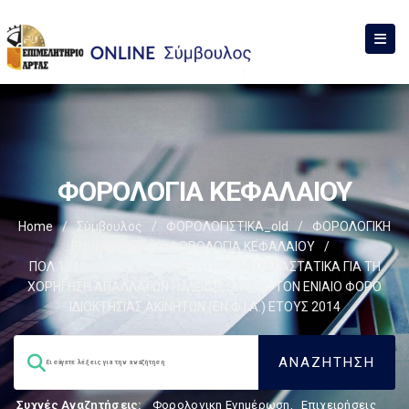
ΦΟΡΟΛΟΓΙΑ ΚΕΦΑΛΑΙΟΥ
Home
/
Σύμβουλος
/
ΦΟΡΟΛΟΓΙΣΤΙΚΑ_old
/
ΦΟΡΟΛΟΓΙΚΗ
ΕΝΗΜΕΡΩΣΗ
/
ΦΟΡΟΛΟΓΙΑ ΚΕΦΑΛΑΙΟΥ
/
ΠΟΛ.1248/2.12.2014 – ΑΠΑΙΤΟΥΜΕΝΑ ΠΑΡΑΣΤΑΤΙΚΑ ΓΙΑ ΤΗ
ΧΟΡΗΓΗΣΗ ΑΠΑΛΛΑΓΩΝ Η ΜΕΙΩΣΕΩΝ ΑΠΟ ΤΟΝ ΕΝΙΑΙΟ ΦΟΡΟ
ΙΔΙΟΚΤΗΣΙΑΣ ΑΚΙΝΗΤΩΝ (ΕΝ.Φ.Ι.Α.) ΕΤΟΥΣ 2014
Συχνές Αναζητήσεις:
Φορολογικη Ενημέρωση
,
Επιχειρήσεις