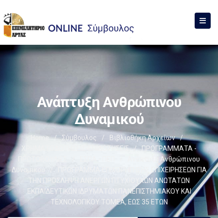
Ανάπτυξη Ανθρώπινου
Δυναμικού
Home
/
Σύμβουλος
/
Βιβλιοθήκη Αρχείων
/
ΧΡΗΜΑΤΟΔΟΤΗΣΕΙΣ-ΕΠΙΔΟΤΗΣΕΙΣ
/
ΠΡΟΓΡΑΜΜΑΤΑ -
ΠΡΩΤΟΒΟΥΛΙΕΣ
/
ΕΣΠΑ - ΠΕΠ
/
Ανάπτυξη Ανθρώπινου
Δυναμικού
/
ΠΡΟΓΡΑΜΜΑ ΕΠΙΧΟΡΗΓΗΣΗΣ ΕΠΙΧΕΙΡΗΣΕΩΝ ΓΙΑ
ΤΗΝ ΠΡΟΣΛΗΨΗ ΑΝΕΡΓΩΝ ΠΤΥΧΙΟΥΧΩΝ ΑΝΩΤΑΤΩΝ
ΕΚΠΑΙΔΕΥΤΙΚΩΝ ΙΔΡΥΜΑΤΩΝ ΠΑΝΕΠΙΣΤΗΜΙΑΚΟΥ ΚΑΙ
ΤΕΧΝΟΛΟΓΙΚΟΥ ΤΟΜΕΑ, ΕΩΣ 35 ΕΤΩΝ