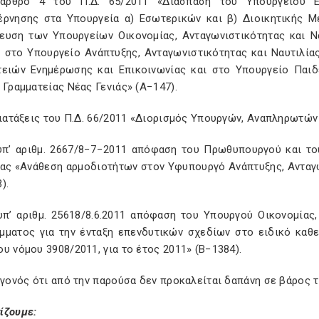
άρθρο 4 του Π.Δ. 65/2011 «Διάσπαση του Υπουργείου Ε
έρνησης στα Υπουργεία α) Εσωτερικών και β) Διοικητικής Μ
ευση των Υπουργείων Οικονομίας, Ανταγωνιστικότητας και Ν
ς στο Υπουργείο Ανάπτυξης, Ανταγωνιστικότητας και Ναυτιλί
τειών Ενημέρωσης και Επικοινωνίας και στο Υπουργείο Παιδ
 Γραμματείας Νέας Γενιάς» (Α−147).
 διατάξεις του Π.Δ. 66/2011 «Διορισμός Υπουργών, Αναπληρωτώ
 υπ’ αριθμ. 2667/8−7−2011 απόφαση του Πρωθυπουργού και το
ίας «Ανάθεση αρμοδιοτήτων στον Υφυπουργό Ανάπτυξης, Ανταγ
).
 υπ’ αριθμ. 25618/8.6.2011 απόφαση του Υπουργού Οικονομίας
μματος για την ένταξη επενδυτικών σχεδίων στο ειδικό καθ
υ νόμου 3908/2011, για το έτος 2011» (Β−1384).
εγονός ότι από την παρούσα δεν προκαλείται δαπάνη σε βάρος
ίζουμε: