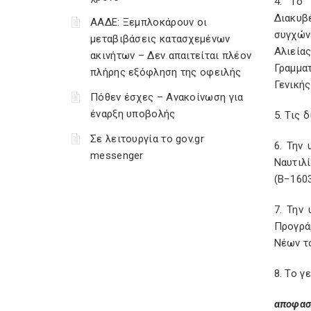
4. Το 
Διακυβ
ΑΑΔΕ: Ξεμπλοκάρουν οι
συγχών
μεταβιβάσεις κατασχεμένων
Αλιεία
ακινήτων – Δεν απαιτείται πλέον
Γραμμα
πλήρης εξόφληση της οφειλής
Γενικής
Πόθεν έσχες – Ανακοίνωση για
έναρξη υποβολής
5. Τις
Σε λειτουργία το gov.gr
6. Την
messenger
Ναυτιλ
(Β−1603
7. Την
Προγρά
Νέων το
8. Το γ
αποφασ