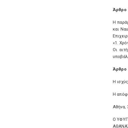
Άρθρο 
Η παρά
και Να
Επιχειρ
«1. Χρ
Οι αιτ
υποβάλλ
Άρθρο 
Η ισχύ
Η απόφ
Αθήνα,
Ο ΥΦΥ
ΑΘΑΝΑ