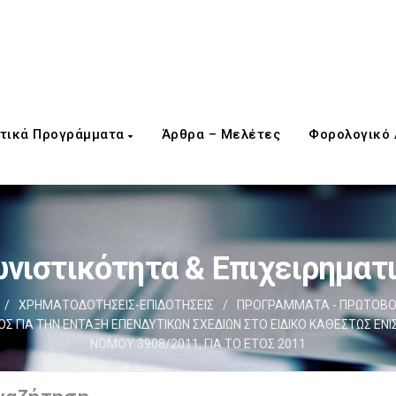
τικά Προγράμματα
Άρθρα – Μελέτες
Φορολογικό
νιστικότητα & Επιχειρηματ
/
ΧΡΗΜΑΤΟΔΟΤΗΣΕΙΣ-ΕΠΙΔΟΤΗΣΕΙΣ
/
ΠΡΟΓΡΑΜΜΑΤΑ - ΠΡΩΤΟΒΟ
ΓΙΑ ΤΗΝ ΕΝΤΑΞΗ ΕΠΕΝΔΥΤΙΚΩΝ ΣΧΕΔΙΩΝ ΣΤΟ ΕΙΔΙΚΟ ΚΑΘΕΣΤΩΣ ΕΝΙ
ΝΟΜΟΥ 3908/2011, ΓΙΑ ΤΟ ΕΤΟΣ 2011