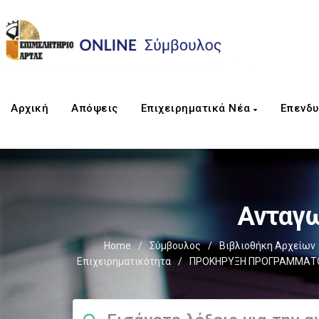
Αρχική
Απόψεις
Επιχειρηματικά Νέα
Επενδυ
Ανταγω
Home
/
Σύμβουλος
/
Βιβλιοθήκη Αρχείων
Επιχειρηματικότητα
/
ΠΡΟΚΗΡΥΞΗ ΠΡΟΓΡΑΜΜΑΤΟΣ 