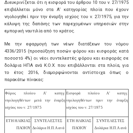
Διευκρινίζεται ότι η εισφορά του άρθρου 10 του ν. 27/1975
επιβάλλεται μόνο στα Α’ κατηγορίας πλοία που έχουν
νηολογηθεί πριν την έναρξη ισχύος του ν. 27/1975, για την
κάλυψη της δαπάνης των παρεχομένων υπηρεσιών στην
εμπορική ναυτιλία από το κράτος.
Με την εφαρμογή των νέων διατάξεων του νόμου
4336/2015 (προσαύξηση ποσών φόρου και εισφοράς κατά
ποσοστό 4%) οι νέοι συντελεστές φόρου και εισφοράς σε
δολάρια ΗΠΑ ανά Κ.Ο.Χ. που επιβάλλονται στα πλοία, για
το έτος 2016, διαμορφώνονται αντίστοιχα όπως ο
παρακάτω πίνακας:
Φόρος πλοίου Α’ κατηγ.
Εισφορά πλοίου Α’ κατηγ.
νηολογηθέντων μετά την έναρξη
νηολογηθέντων πριν την έναρξη
ισχύος του ν. 27/1975
ισχύος του ν. 27/1975
ΕΤΗ ΗΛΙΚΙΑΣ
ΣΥΝΤΕΛΕΣΤΕΣ
ΕΤΗ ΗΛΙΚΙΑΣ
ΣΥΝΤΕΛΕΣΤΕΣ
ΠΛΟΙΟΥ
Δολάρια Η.Π.Α ανά
ΠΛΟΙΟΥ
Δολάρια Η.Π.Α ανά