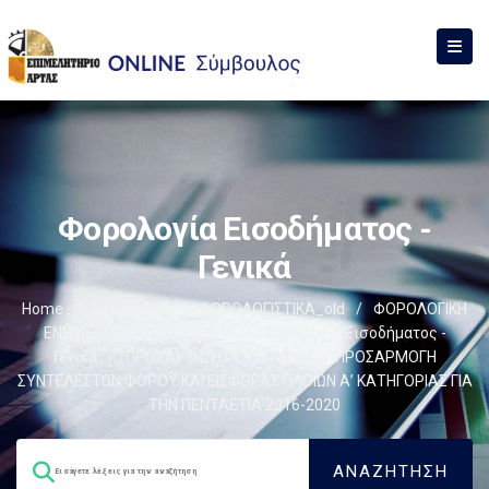
Φορολογία Εισοδήματος -
Γενικά
Home
/
Σύμβουλος
/
ΦΟΡΟΛΟΓΙΣΤΙΚΑ_old
/
ΦΟΡΟΛΟΓΙΚΗ
ΕΝΗΜΕΡΩΣΗ
/
ΕΙΣΟΔΗΜΑ
/
Φορολογία Εισοδήματος -
Γενικά
/
ΠΡΟΣΑΥΞΗΣΗ ΠΟΣΩΝ ΚΑΙ ΑΝΑΠΡΟΣΑΡΜΟΓΗ
ΣΥΝΤΕΛΕΣΤΩΝ ΦΟΡΟΥ ΚΑΙ ΕΙΣΦΟΡΑΣ ΠΛΟΙΩΝ Α’ ΚΑΤΗΓΟΡΙΑΣ ΓΙΑ
ΤΗΝ ΠΕΝΤΑΕΤΙΑ 2016-2020